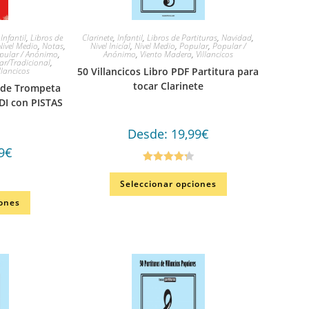
,
Infantil
,
Libros de
Clarinete
,
Infantil
,
Libros de Partituras
,
Navidad
,
Nivel Medio
,
Notas
,
Nivel Inicial
,
Nivel Medio
,
Popular
,
Popular /
pular / Anónimo
,
Anónimo
,
Viento Madera
,
Villancicos
ar/Tradicional
,
llancicos
50 Villancicos Libro PDF Partitura para
tocar Clarinete
s de Trompeta
DI con PISTAS
Desde:
19,99
€
9
€
Valorado
Seleccionar opciones
en
4.33
de
5
iones