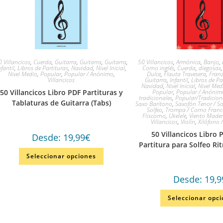
 Villancicos
,
Cuerda
,
Guitarra
,
Guitarra
,
Guitarra
,
50 Villancicos
,
Armónica
,
Banjo
,
nfantil
,
Libros de Partituras
,
Navidad
,
Nivel Inicial
,
Corno inglés
,
Cuerda
,
diegosax
Nivel Medio
,
Popular
,
Popular / Anónimo
,
Dulce
,
Flauta Travesera
,
Franz
Villancicos
Guitarra
,
Infantil
,
Libros de Pa
Navidad
,
Nivel Inicial
,
Nivel Med
50 Villancicos Libro PDF Partituras y
Popular
,
Popular / Anónim
tradicionales
,
Popular/Tradicion
Tablaturas de Guitarra (Tabs)
Saxo Barítono
,
Saxofón Tenor / S
Solfeo
,
Trompa / Corno Franc
Fliscorno
,
Ukelele
,
Viento Made
Villancicos
,
Violín
,
Xilófono 
50 Villancicos Libro 
Desde:
19,99
€
Partitura para Solfeo Ri
Seleccionar opciones
Desde:
19,9
Seleccionar opc