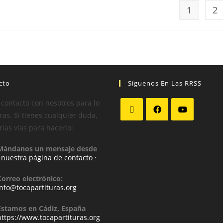
1
2
cto
Síguenos En Las RRSS
 contacto con nosotros para lo
as. Si tienes cualquier duda,
rias vías para hacerlo:
Mándanos un mensaje desde
· nuestra página de contacto ·
Correo electrónico:
info@tocapartituras.org
Estamos en Cádiz, España
https://www.tocapartituras.org