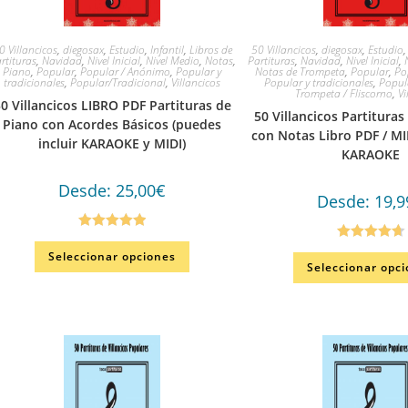
0 Villancicos
,
diegosax
,
Estudio
,
Infantil
,
Libros de
50 Villancicos
,
diegosax
,
Estudio
rtituras
,
Navidad
,
Nivel Inicial
,
Nivel Medio
,
Notas
,
Partituras
,
Navidad
,
Nivel Inicial
,
Piano
,
Popular
,
Popular / Anónimo
,
Popular y
Notas de Trompeta
,
Popular
,
Po
tradicionales
,
Popular/Tradicional
,
Villancicos
Popular y tradicionales
,
Popul
Trompeta / Fliscorno
,
Vi
0 Villancicos LIBRO PDF Partituras de
50 Villancicos Partitura
Piano con Acordes Básicos (puedes
con Notas Libro PDF / MI
incluir KARAOKE y MIDI)
KARAOKE
Desde:
25,00
€
Desde:
19,9
Valorado en
Valorado en
Seleccionar opciones
5.00
de 5
Seleccionar opc
4.67
de 5