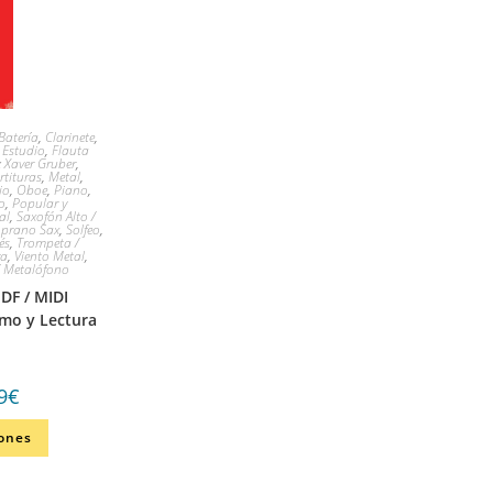
Batería
,
Clarinete
,
,
Estudio
,
Flauta
 Xaver Gruber
,
rtituras
,
Metal
,
io
,
Oboe
,
Piano
,
o
,
Popular y
al
,
Saxofón Alto /
oprano Sax
,
Solfeo
,
és
,
Trompeta /
ra
,
Viento Metal
,
/ Metalófono
PDF / MIDI
tmo y Lectura
9
€
iones