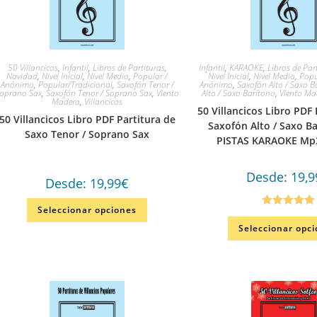
50 Villancicos
,
Infantil
,
Libros de Partituras
,
Infantil
,
KARAOKE
,
Libros de Par
Navidad
,
Nivel Inicial
,
Nivel Medio
,
Popular /
Nivel Inicial
,
Nivel Medio
,
Popu
Anónimo
,
Popular/Tradicional
,
Saxofón Tenor /
Anónimo
,
Saxofón Alto / Saxo B
oprano Sax
,
Saxofón Tenor / Soprano Sax
,
Viento
Alto / Saxo Barítono
,
Viento Ma
Madera
,
Villancicos
50 Villancicos Libro PDF 
50 Villancicos Libro PDF Partitura de
Saxofón Alto / Saxo B
Saxo Tenor / Soprano Sax
PISTAS KARAOKE Mp3
Desde:
19,9
Desde:
19,99
€
Seleccionar opciones
Valorado en
Seleccionar opc
5.00
de 5