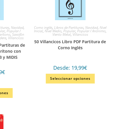
tituras
,
Navidad
,
Corno inglés
,
Libros de Partituras
,
Navidad
,
Nivel
lar
,
Popular /
Inicial
,
Nivel Medio
,
Popular
,
Popular / Anónimo
,
arítono
,
Saxofón
Viento Metal
,
Villancicos
dera
,
Villancicos
50 Villancicos Libro PDF Partitura de
Partituras de
Corno Inglés
arítono con
 y MIDIS
Desde:
19,99
€
9
€
Seleccionar opciones
iones