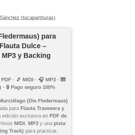
Sánchez (tocapartituras)
 Fledermaus) para
Flauta Dulce –
I, MP3 y Backing
 PDF · 🎵 MIDI · 🎧 MP3 · 🎹
) · 🔒 Pago seguro 100%
 Murciélago (Die Fledermaus)
ada para
Flauta Travesera y
a edición exclusiva en
PDF de
chivos
MIDI
,
MP3
y una
pista
ing Track)
para practicar,