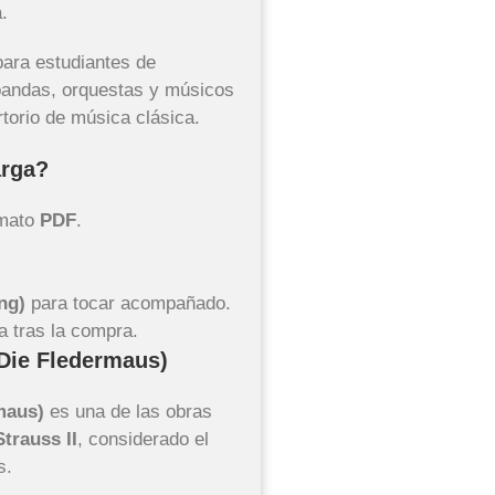
a.
para estudiantes de
 bandas, orquestas y músicos
torio de música clásica.
arga?
rmato
PDF
.
ng)
para tocar acompañado.
a tras la compra.
(Die Fledermaus)
maus)
es una de las obras
trauss II
, considerado el
s.