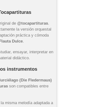
Tocapartituras
riginal de
@tocapartituras
.
tamente la versión orquestal
adaptación práctica y cómoda
Flauta Dulce
.
tudiar, ensayar, interpretar en
aterial didáctico.
ros instrumentos
Murciélago (Die Fledermaus)
uras
son compatibles entre
a la misma melodía adaptada a