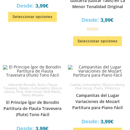
Guitarra (Guitar Tabs) en La
Desde:
3,99
€
Menor Tonalidad Original
Seleccionar opciones
Desde:
3,99
€
Valorado en
Seleccionar opciones
5.00
de 5
Aleksandr Borodín
,
Autor
,
Flauta
Cuerda
,
Instrumento
,
Música clásica
,
Travesera
,
Género
,
Instrumento
,
Música
Nivel Inicial
,
Piano
,
Villancicos
clásica
,
Nivel
,
Nivel Inicial
,
Nivel Medio
,
Viento Madera
Campanitas del Lugar
Variaciones de Mozart
El Principe Ígor de Borodin
Partitura para Piano Fácil
Partitura de Flauta Travesera
(Flute) Tono Fácil
Desde:
3,99
€
Desde:
3,99
€