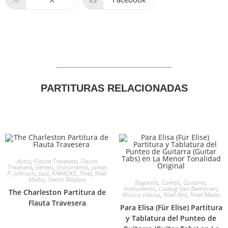
PARTITURAS RELACIONADAS
Autor
,
Flauta Travesera
,
Flauta
Travesera
,
Género
,
Instrumento
,
James
P. Johnson
,
Jazz
,
KARAOKE
,
Nivel
,
Nivel
Medio
,
Viento Madera
Bagatela
,
Cuerda
,
Guitarra
,
Instrumento
,
Ludwig Van Beethoven
,
The Charleston Partitura de
Música clásica
,
Nivel Alto
,
Nivel Medio
Flauta Travesera
Para Elisa (Für Elise) Partitura
y Tablatura del Punteo de