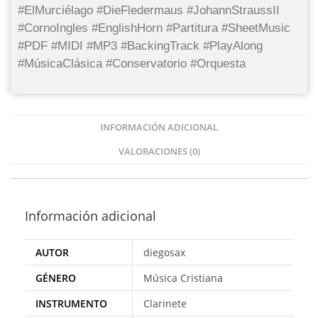
#ElMurciélago #DieFledermaus #JohannStraussII
#CornoIngles #EnglishHorn #Partitura #SheetMusic
#PDF #MIDI #MP3 #BackingTrack #PlayAlong
#MúsicaClásica #Conservatorio #Orquesta
INFORMACIÓN ADICIONAL
VALORACIONES (0)
Información adicional
AUTOR
diegosax
GÉNERO
Música Cristiana
INSTRUMENTO
Clarinete