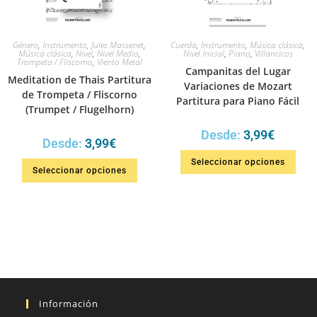
Género
,
Instrumento
,
‎Jules Massenet
,
Cuerda
,
Instrumento
,
Música clásica
,
Música clásica
,
Nivel
,
Nivel Medio
,
Nivel Inicial
,
Piano
,
Villancicos
Trompeta / Fliscorno
,
Viento Metal
Campanitas del Lugar
Meditation de Thais Partitura
Variaciones de Mozart
de Trompeta / Fliscorno
Partitura para Piano Fácil
(Trumpet / Flugelhorn)
Desde:
3,99
€
Desde:
3,99
€
Seleccionar opciones
Seleccionar opciones
Información