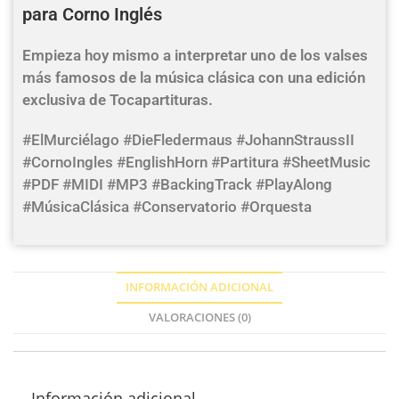
para Corno Inglés
Empieza hoy mismo a interpretar uno de los valses
más famosos de la música clásica con una edición
exclusiva de Tocapartituras.
#ElMurciélago #DieFledermaus #JohannStraussII
#CornoIngles #EnglishHorn #Partitura #SheetMusic
#PDF #MIDI #MP3 #BackingTrack #PlayAlong
#MúsicaClásica #Conservatorio #Orquesta
INFORMACIÓN ADICIONAL
VALORACIONES (0)
Información adicional