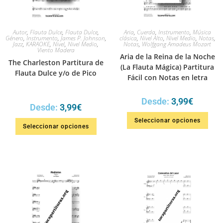
Autor
,
Flauta Dulce
,
Flauta Dulce
,
Aria
,
Cuerda
,
Instrumento
,
Música
Género
,
Instrumento
,
James P. Johnson
,
clásica
,
Nivel Alto
,
Nivel Medio
,
Notas
,
Jazz
,
KARAOKE
,
Nivel
,
Nivel Medio
,
Notas
,
Wolfgang Amadeus Mozart
Viento Madera
Aria de la Reina de la Noche
The Charleston Partitura de
(La Flauta Mágica) Partitura
Flauta Dulce y/o de Pico
Fácil con Notas en letra
Desde:
3,99
€
Desde:
3,99
€
Seleccionar opciones
Seleccionar opciones