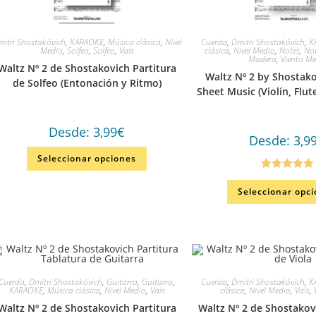
itri Shostakóvich
,
KARAOKE
,
Música clásica
,
Nivel
Cuerda
,
Dmitri Shostakóvich
,
K
Medio
,
Solfeo
,
Solfeo
,
Vals
clásica
,
Nivel Medio
,
Notes
,
No
Madera
,
Viento Me
Waltz Nº 2 de Shostakovich Partitura
Waltz Nº 2 by Shostak
de Solfeo (Entonación y Ritmo)
Sheet Music (Violín, Flu
Desde:
3,99
€
Desde:
3,9
Seleccionar opciones
Valorado en
Seleccionar opc
5.00
de 5
Cuerda
,
Dmitri Shostakóvich
,
Guitarra
,
Guitarra
,
Cuerda
,
Dmitri Shostakóvich
,
K
KARAOKE
,
Música clásica
,
Nivel Medio
,
Vals
clásica
,
Nivel Medio
,
Vals
,
Waltz Nº 2 de Shostakovich Partitura
Waltz Nº 2 de Shostakov