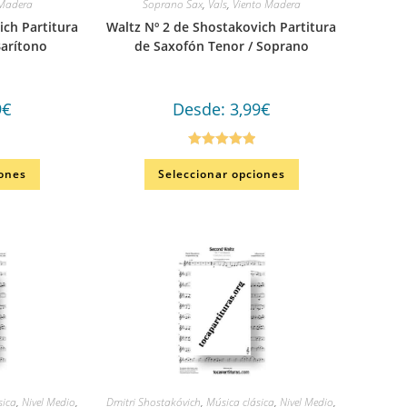
 Madera
Soprano Sax
,
Vals
,
Viento Madera
ich Partitura
Waltz Nº 2 de Shostakovich Partitura
Barítono
de Saxofón Tenor / Soprano
9
€
Desde:
3,99
€
Valorado en
iones
Seleccionar opciones
5.00
de 5
sica
,
Nivel Medio
,
Dmitri Shostakóvich
,
Música clásica
,
Nivel Medio
,