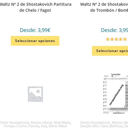
Waltz Nº 2 de Shostakovich Partitura
Waltz Nº 2 de Shostakov
de Chelo / Fagot
de Trombón / Bom
Desde:
3,99
€
Desde:
3,9
Seleccionar opciones
Valorado en
Seleccionar opc
5.00
de 5
Dmitri Shostakóvich
,
Música clásica
,
Nivel Medio
,
Dmitri Shostakóvich
,
Música clá
Trompa / Corno Francés
,
Vals
,
Viento Metal
Saxofón Alto / Saxo Barítono
,
Sa