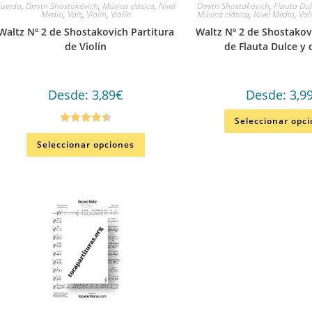
Cuerda
,
Dmitri Shostakóvich
,
Música clásica
,
Nivel
Dmitri Shostakóvich
,
Flauta Dul
Medio
,
Vals
,
Violín
,
Violín
Música clásica
,
Nivel Medio
,
Val
Waltz Nº 2 de Shostakovich Partitura
Waltz Nº 2 de Shostakov
de Violín
de Flauta Dulce y 
Desde:
3,89
€
Desde:
3,9
Seleccionar opc
Valorado
Seleccionar opciones
en
4.50
de
5