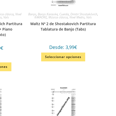
ca clásica
,
Nivel
Banjo
,
Banjo Karaoke
,
Cuerda
,
Dmitri Shostakóvich
,
no
,
Vals
KARAOKE
,
Música clásica
,
Nivel Medio
,
Vals
ich Partitura
Waltz Nº 2 de Shostakovich Partitura
+ Piano
Tablatura de Banjo (Tabs)
to)
Desde:
3,99
€
9
€
Seleccionar opciones
iones