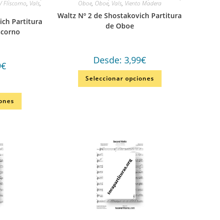
/ Fliscorno
,
Vals
,
Oboe
,
Oboe
,
Vals
,
Viento Madera
Waltz Nº 2 de Shostakovich Partitura
ich Partitura
de Oboe
scorno
Desde:
3,99
€
9
€
Seleccionar opciones
iones