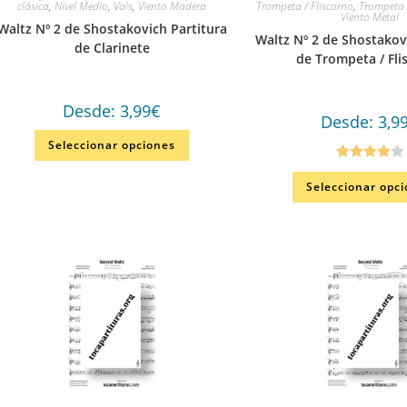
clásica
,
Nivel Medio
,
Vals
,
Viento Madera
Trompeta / Fliscorno
,
Trompeta 
Viento Metal
Waltz Nº 2 de Shostakovich Partitura
Waltz Nº 2 de Shostakov
de Clarinete
de Trompeta / Fli
Desde:
3,99
€
Desde:
3,9
Seleccionar opciones
Valorado
Seleccionar opc
en
4.00
de
5