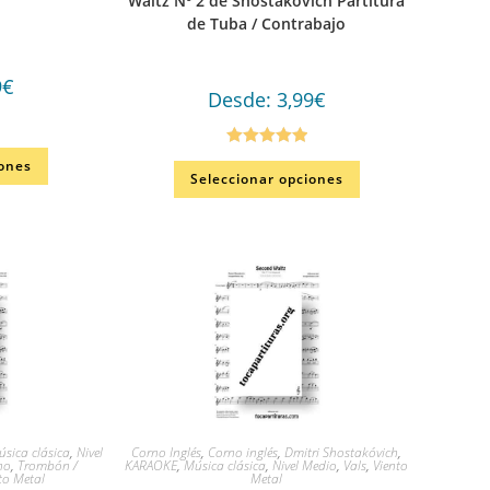
Waltz Nº 2 de Shostakovich Partitura
de Tuba / Contrabajo
9
€
Desde:
3,99
€
Valorado en
iones
Seleccionar opciones
5.00
de 5
sica clásica
,
Nivel
Corno Inglés
,
Corno inglés
,
Dmitri Shostakóvich
,
no
,
Trombón /
KARAOKE
,
Música clásica
,
Nivel Medio
,
Vals
,
Viento
to Metal
Metal