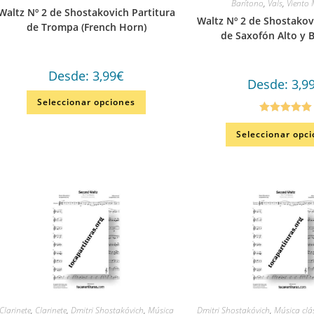
Barítono
,
Vals
,
Viento
Waltz Nº 2 de Shostakovich Partitura
Waltz Nº 2 de Shostakov
de Trompa (French Horn)
de Saxofón Alto y 
Desde:
3,99
€
Desde:
3,9
Seleccionar opciones
Valorado en
Seleccionar opc
5.00
de 5
Clarinete
,
Clarinete
,
Dmitri Shostakóvich
,
Música
Dmitri Shostakóvich
,
Música clá