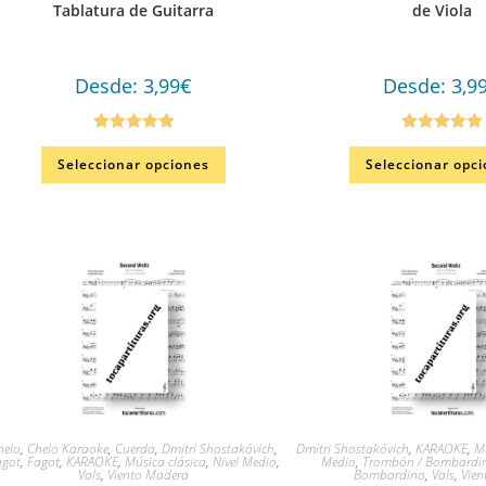
Tablatura de Guitarra
de Viola
Desde:
3,99
€
Desde:
3,9
Valorado en
Valorado en
Seleccionar opciones
Seleccionar opc
5.00
de 5
5.00
de 5
helo
,
Chelo Karaoke
,
Cuerda
,
Dmitri Shostakóvich
,
Dmitri Shostakóvich
,
KARAOKE
,
Mú
agot
,
Fagot
,
KARAOKE
,
Música clásica
,
Nivel Medio
,
Medio
,
Trombón / Bombardi
Vals
,
Viento Madera
Bombardino
,
Vals
,
Vien