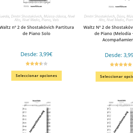
Cuerda
,
Dmitri Shostakóvich
,
Música clásica
,
Nivel
Dmitri Shostakóvich
,
Dúos
,
Músi
Alto
,
Nivel Medio
,
Piano
,
Vals
Alto
,
Nivel Medio
,
Pia
Waltz nº 2 de Shostakóvich Partitura
Waltz Nº 2 de Shostakóv
de Piano Solo
de Piano (Melodía 
Acompañamien
Desde:
3,99
€
Desde:
3,9
Valorado
Valorado en
Seleccionar opciones
Seleccionar opc
en
3.50
5.00
de 5
de 5