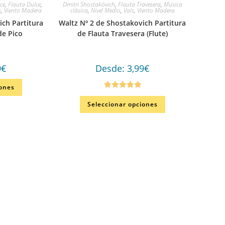
ce
,
Flauta Dulce
,
Dmitri Shostakóvich
,
Flauta Travesera
,
Música
s
,
Viento Madera
clásica
,
Nivel Medio
,
Vals
,
Viento Madera
ich Partitura
Waltz Nº 2 de Shostakovich Partitura
de Pico
de Flauta Travesera (Flute)
9
€
Desde:
3,99
€
iones
Valorado en
Seleccionar opciones
5.00
de 5