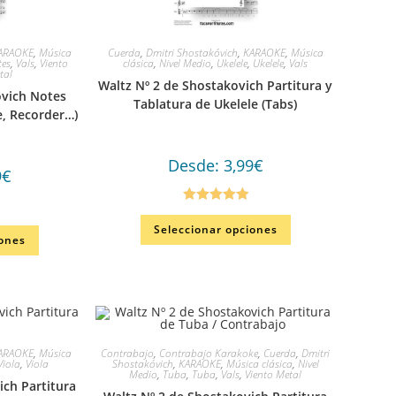
ARAOKE
,
Música
Cuerda
,
Dmitri Shostakóvich
,
KARAOKE
,
Música
tes
,
Vals
,
Viento
clásica
,
Nivel Medio
,
Ukelele
,
Ukelele
,
Vals
tal
Waltz Nº 2 de Shostakovich Partitura y
ovich Notes
Tablatura de Ukelele (Tabs)
te, Recorder…)
Desde:
3,99
€
9
€
Valorado en
Seleccionar opciones
5.00
de 5
iones
ARAOKE
,
Música
Contrabajo
,
Contrabajo Karakoke
,
Cuerda
,
Dmitri
Viola
,
Viola
Shostakóvich
,
KARAOKE
,
Música clásica
,
Nivel
Medio
,
Tuba
,
Tuba
,
Vals
,
Viento Metal
ich Partitura