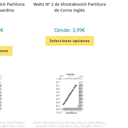
ich Partitura
Waltz Nº 2 de Shostakovich Partitura
bardino
de Corno Inglés
9
€
Desde:
3,99
€
Seleccionar opciones
iones
sica
,
Nivel Medio
,
Dmitri Shostakóvich
,
Música clásica
,
Nivel Medio
,
xofón Alto / Saxo
Saxofón Tenor / Soprano Sax
,
Saxofón Tenor /