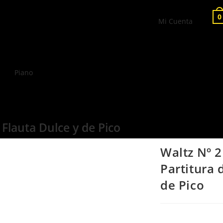
0
Mi Cuenta
Piano
 Flauta Dulce y de Pico
Waltz Nº 
Partitura 
de Pico