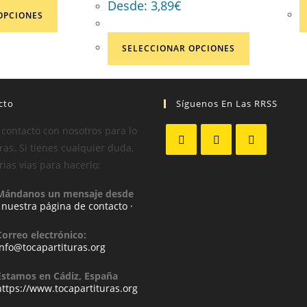
Desde:
3,89
€
OPCIONES
SELECCIONAR OPCIONES
cto
Síguenos En Las RRSS
 contacto con nosotros para lo
as. Si tienes cualquier duda,
rias vías para hacerlo:
Mándanos un mensaje desde
· nuestra página de contacto ·
Correo electrónico:
info@tocapartituras.org
Estamos en Cádiz, España
https://www.tocapartituras.org