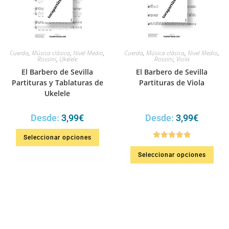
Cuerda
,
Música clásica
,
Nivel Medio
,
Cuerda
,
Música clásica
,
Nivel Medio
,
Rossini
,
Ukelele
Rossini
,
Viola
El Barbero de Sevilla
El Barbero de Sevilla
Partituras y Tablaturas de
Partituras de Viola
Ukelele
Desde:
3,99
€
Desde:
3,99
€
Seleccionar opciones
Valorado en
Seleccionar opciones
5.00
de 5