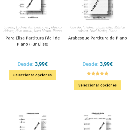
Cuerda
,
Ludwig Van Beethoven
,
Música
Cuerda
,
Friedrich Burgmuller
,
Música
clásica
,
Nivel Inicial
,
Nivel Medio
,
Piano
clásica
,
Nivel Medio
,
Piano
Para Elisa Partitura Fácil de
Arabesque Partitura de Piano
Piano (Fur Elise)
Desde:
3,99
€
Desde:
3,99
€
Seleccionar opciones
Valorado en
Seleccionar opciones
5.00
de 5