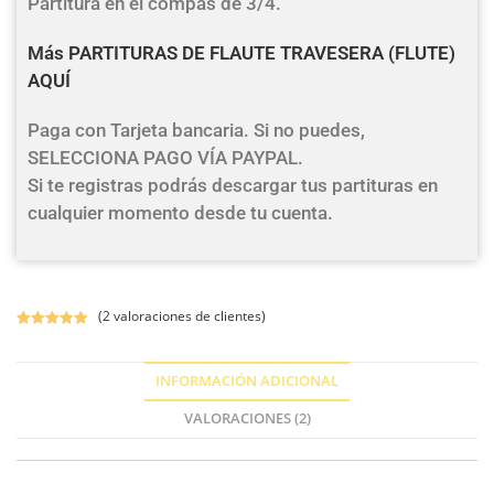
Partitura en el compás de 3/4.
Más PARTITURAS DE FLAUTE TRAVESERA (FLUTE)
AQUÍ
Paga con Tarjeta bancaria. Si no puedes,
SELECCIONA PAGO VÍA PAYPAL.
Si te registras podrás descargar tus partituras en
cualquier momento desde tu cuenta.
(
2
valoraciones de clientes)
Valorado con
2
5.00
de 5 en
INFORMACIÓN ADICIONAL
base a
valoracione
VALORACIONES (2)
s de
clientes