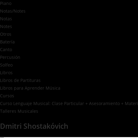
Piano
Notas/Notes
Notas
Notes
Otros
Batería
Canto
Percusión
Solfeo
Libros
Libros de Partituras
Libros para Aprender Música
Cursos
Curso Lenguaje Musical: Clase Particular + Asesoramiento + Materia
Talleres Musicales
Dmitri Shostakóvich