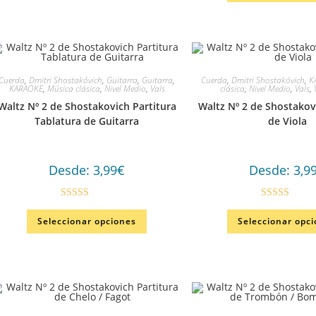
producto
Cuerda
,
Dmitri Shostakóvich
,
Guitarra
,
Guitarra
,
Cuerda
,
Dmitri Shostakóvich
,
K
KARAOKE
,
Música clásica
,
Nivel Medio
,
Vals
clásica
,
Nivel Medio
,
Vals
,
Waltz Nº 2 de Shostakovich Partitura
Waltz Nº 2 de Shostakov
Tablatura de Guitarra
de Viola
Desde:
3,99
€
Desde:
3,9
Valorado en
Valorado en
Este
Seleccionar opciones
Seleccionar opc
producto
5.00
de 5
5.00
de 5
tiene
múltiples
variantes.
Las
opciones
se
pueden
elegir
en