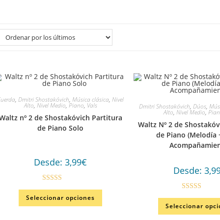
Cuerda
,
Dmitri Shostakóvich
,
Música clásica
,
Nivel
Alto
,
Nivel Medio
,
Piano
,
Vals
Dmitri Shostakóvich
,
Dúos
,
Músi
Alto
,
Nivel Medio
,
Pia
Waltz nº 2 de Shostakóvich Partitura
Waltz Nº 2 de Shostakóv
de Piano Solo
de Piano (Melodía 
Acompañamien
Desde:
3,99
€
Desde:
3,9
Valorado
Este
Valorado en
Seleccionar opciones
producto
en
3.50
tiene
Seleccionar opc
5.00
de 5
de 5
múltiples
variantes.