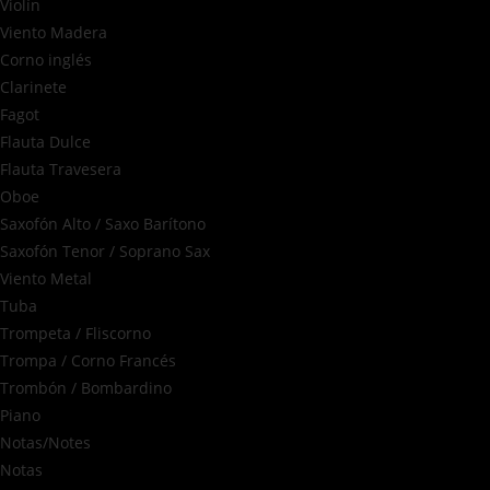
Violín
Viento Madera
Corno inglés
Clarinete
Fagot
Flauta Dulce
Flauta Travesera
Oboe
Saxofón Alto / Saxo Barítono
Saxofón Tenor / Soprano Sax
Viento Metal
Tuba
Trompeta / Fliscorno
Trompa / Corno Francés
Trombón / Bombardino
Piano
Notas/Notes
Notas