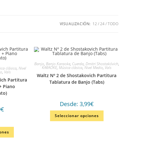
VISUALIZACIÓN:
12
24
TODO
Banjo
,
Banjo Karaoke
,
Cuerda
,
Dmitri Shostakóvich
,
KARAOKE
,
Música clásica
,
Nivel Medio
,
Vals
ca clásica
,
Nivel
no
,
Vals
Waltz Nº 2 de Shostakovich Partitura
ich Partitura
Tablatura de Banjo (Tabs)
+ Piano
to)
Desde:
3,99
€
9
€
Este
Seleccionar opciones
producto
tiene
múltiples
Este
variantes.
iones
producto
Las
tiene
opciones