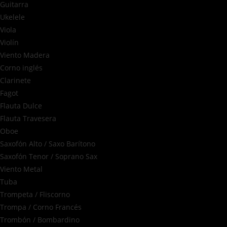
Guitarra
Ukelele
Viola
Violín
Viento Madera
Corno inglés
Clarinete
Fagot
Flauta Dulce
Flauta Travesera
Oboe
Saxofón Alto / Saxo Barítono
Saxofón Tenor / Soprano Sax
Viento Metal
Tuba
Trompeta / Fliscorno
Trompa / Corno Francés
Trombón / Bombardino