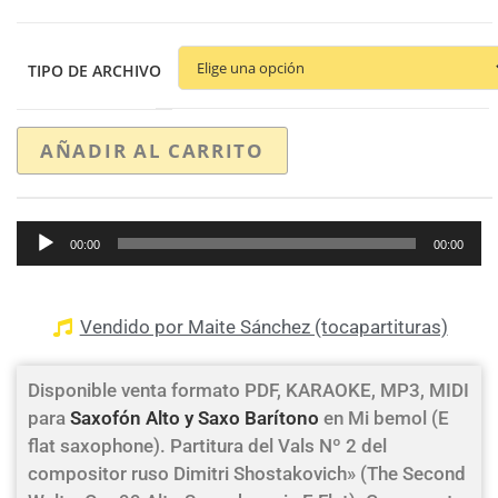
TIPO DE ARCHIVO
AÑADIR AL CARRITO
Reproductor
00:00
00:00
de
audio
Vendido por Maite Sánchez (tocapartituras)
Disponible venta formato PDF, KARAOKE, MP3, MIDI
para
Saxofón Alto y Saxo Barítono
en Mi bemol (E
flat saxophone). Partitura del Vals Nº 2 del
compositor ruso Dimitri Shostakovich» (The Second