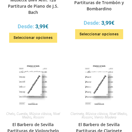
Partituras de Trombón y
Partitura de Piano de J.S.
Bombardino
Bach
Desde:
3,99
€
Desde:
3,99
€
Seleccionar opciones
Seleccionar opciones
Chelo
,
Cuerda
,
Música clásica
,
Nivel
Clarinete
,
Música clásica
,
Nivel Medio
,
Medio
,
Rossini
Rossini
,
Viento Madera
El Barbero de Sevilla
El Barbero de Sevilla
Partituras de Violonchelo
Partituras de Clarinete