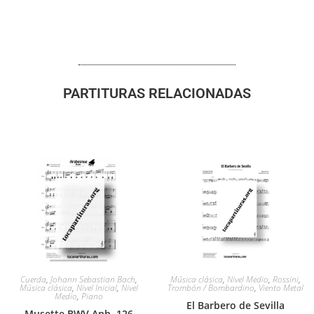
PARTITURAS RELACIONADAS
Cuerda
,
Johann Sebastian Bach
,
Música clásica
,
Nivel Medio
,
Rossini
,
Música clásica
,
Nivel Inicial
,
Nivel
Trombón / Bombardino
,
Viento Metal
Medio
,
Piano
El Barbero de Sevilla
Musette BWV Anh. 126