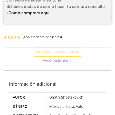
con sello de nuestra editorial.
Si tienes dudas de cómo hacer tu compra consulta
«
Como comprar» aquí.
(
4
valoraciones de clientes)
Valorado con
4
5.00
de 5 en
INFORMACIÓN ADICIONAL
base a
valoracione
VALORACIONES (4)
s de
clientes
Información adicional
AUTOR
Dmitri Shostakóvich
GÉNERO
Música clásica, Vals