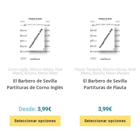
Corno inglés
,
Música clásica
,
Nivel
Flauta Travesera
,
Música clásica
,
Nivel
Medio
,
Rossini
,
Viento Metal
Medio
,
Rossini
,
Viento Madera
El Barbero de Sevilla
El Barbero de Sevilla
Partituras de Corno Inglés
Partituras de Flauta
Desde:
3,99
€
3,99
€
Seleccionar opciones
Seleccionar opciones