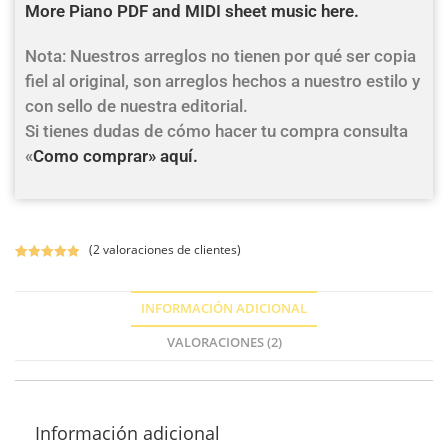
More Piano PDF and MIDI sheet music here.
Nota: Nuestros arreglos no tienen por qué ser copia
fiel al original, son arreglos hechos a nuestro estilo y
con sello de nuestra editorial.
Si tienes dudas de cómo hacer tu compra consulta
«
Como comprar» aquí.
(
2
valoraciones de clientes)
Valorado con
2
5.00
de 5 en
INFORMACIÓN ADICIONAL
base a
valoracione
VALORACIONES (2)
s de
clientes
Información adicional