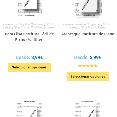
Cuerda
,
Ludwig Van Beethoven
,
Música
Cuerda
,
Friedrich Burgmuller
,
Música
clásica
,
Nivel Inicial
,
Nivel Medio
,
Piano
clásica
,
Nivel Medio
,
Piano
Para Elisa Partitura Fácil de
Arabesque Partitura de Piano
Piano (Fur Elise)
Desde:
3,99
€
Desde:
3,99
€
Seleccionar opciones
Valorado en
Seleccionar opciones
5.00
de 5