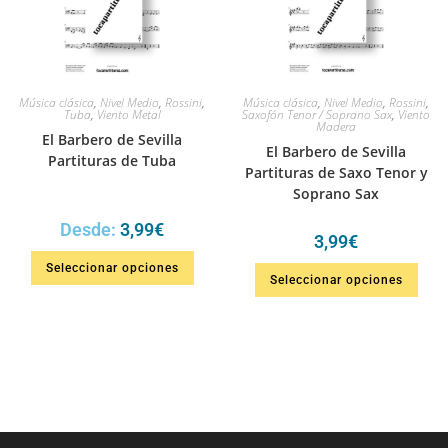
Música clásica
,
Nivel Medio
,
Rossini
,
Música clásica
,
Nivel Medio
,
Rossini
,
Tuba
,
Viento Metal
Saxofón Tenor / Soprano Sax
,
Viento
Madera
El Barbero de Sevilla
El Barbero de Sevilla
Partituras de Tuba
Partituras de Saxo Tenor y
Soprano Sax
Desde:
3,99
€
3,99
€
Seleccionar opciones
Seleccionar opciones