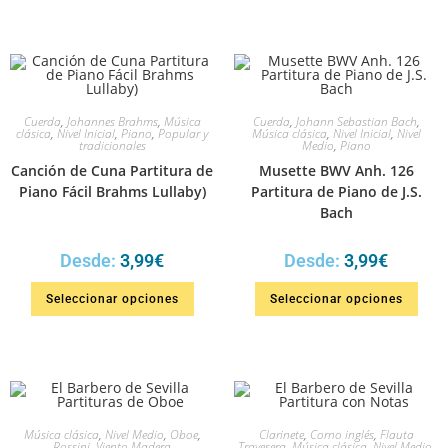
Cuerda
,
Johannes Brahms
,
Música
Cuerda
,
Johann Sebastian Bach
,
clásica
,
Nivel Inicial
,
Piano
,
Popular y
Música clásica
,
Nivel Inicial
,
Nivel
tradicionales
Medio
,
Piano
Canción de Cuna Partitura de
Musette BWV Anh. 126
Piano Fácil Brahms Lullaby)
Partitura de Piano de J.S.
Bach
Desde:
3,99
€
Desde:
3,99
€
Seleccionar opciones
Seleccionar opciones
Música clásica
,
Nivel Medio
,
Oboe
,
Clarinete
,
Corno inglés
,
Flauta
Rossini
,
Viento Madera
Travesera
,
Música clásica
,
Nivel Medio
,