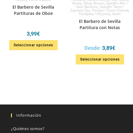
Notas
,
Oboe
,
Rossini
,
Saxofón Alto /
El Barbero de Sevilla
Saxo Barítono
,
Saxofón Tenor /
Soprano Sax
,
Trompa / Corno Francés
,
Partituras de Oboe
Trompeta / Fliscorno
,
Violín
El Barbero de Sevilla
Partitura con Notas
3,99
€
Seleccionar opciones
Desde:
3,89
€
Seleccionar opciones
Información
¿Quiénes somos?