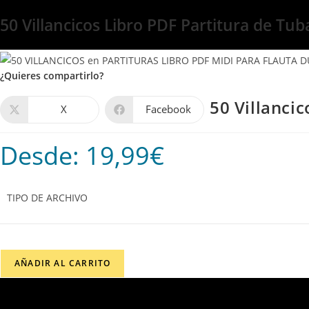
50 Villancicos Libro PDF Partitura de Tub
¿Quieres compartirlo?
50 Villanci
X
Facebook
Desde:
19,99
€
TIPO DE ARCHIVO
50
AÑADIR AL CARRITO
Villancicos
Libro
PDF