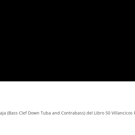
baja (Bass Clef Down Tuba and Contrabass) del Libro 50 Villancicos