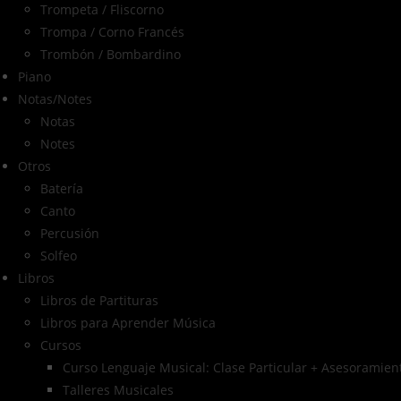
Trompeta / Fliscorno
Trompa / Corno Francés
Trombón / Bombardino
Piano
Notas/Notes
Notas
Notes
Otros
Batería
Canto
Percusión
Solfeo
Libros
Libros de Partituras
Libros para Aprender Música
Cursos
Curso Lenguaje Musical: Clase Particular + Asesoramient
Talleres Musicales