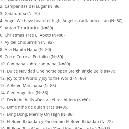
2. Campanitas del Lugar (N=86)
3. Gatatumba (N=70)
4. Angel We have heard of high, Ángeles cantando están (N=80)
5. Anton Tiruriruriru (N=80)
6. Christmas Tree El Abeto (N=80)
7. Ay del Chiquirritín (N=92)
8. A la Nanita Nana (N=80)
9. Corre Corre al Portalico (N=80)
10. Campana sobre campana (N=80)
11. Dulce Navidad One horse open Steigh Jingle Bells (N=70)
12. Joy to the World y Joy to the World (N=80)
13. A Belén Marchaba (N=86)
14. Cien Angelitos (N=86)
15. Deck the halls «Decora el recibidor» (N=86)
16. Dime niño de quien eres (N=96)
17. Ding Dong, Merrily On High (N=86)
18. El Buen Rabadán y Parrampin El Buen Rabadán (N=72)
19. El Buen Rey Wenceslao (Good King Wenceslas) (N=86)