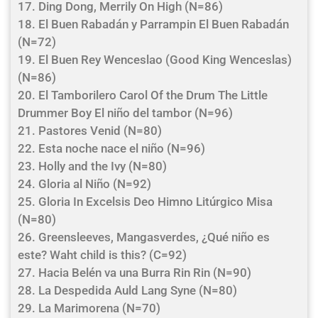
17. Ding Dong, Merrily On High (N=86)
18. El Buen Rabadán y Parrampin El Buen Rabadán
(N=72)
19. El Buen Rey Wenceslao (Good King Wenceslas)
(N=86)
20. El Tamborilero Carol Of the Drum The Little
Drummer Boy El niño del tambor (N=96)
21. Pastores Venid (N=80)
22. Esta noche nace el niño (N=96)
23. Holly and the Ivy (N=80)
24. Gloria al Niño (N=92)
25. Gloria In Excelsis Deo Himno Litúrgico Misa
(N=80)
26. Greensleeves, Mangasverdes, ¿Qué niño es
este? Waht child is this? (C=92)
27. Hacia Belén va una Burra Rin Rin (N=90)
28. La Despedida Auld Lang Syne (N=80)
29. La Marimorena (N=70)