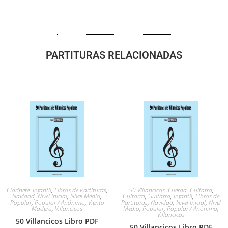
PARTITURAS RELACIONADAS
Clarinete
,
Infantil
,
Libros de Partituras
,
50 Villancicos
,
Cuerda
,
Guitarra
,
Navidad
,
Nivel Inicial
,
Nivel Medio
,
Guitarra
,
Guitarra
,
Infantil
,
Libros de
Popular
,
Popular / Anónimo
,
Viento
Partituras
,
Navidad
,
Nivel Inicial
,
Nivel
Madera
,
Villancicos
Medio
,
Popular
,
Popular / Anónimo
,
Villancicos
50 Villancicos Libro PDF
50 Villancicos Libro PDF