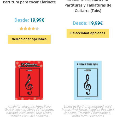
Partitura para tocar Clarinete
Partituras y Tablaturas de
Guitarra (Tabs)
Desde:
19,99
€
Desde:
19,99
€
Seleccionar opciones
Valorado
Seleccionar opciones
en
4.33
de
5
Armónica
,
diegosax
,
Franz Xaver
Libros de Partituras
,
Navidad
,
Nivel
Gruber
,
Infantil
,
Libros de Partituras
,
Inicial
,
Nivel Medio
,
Popular
,
Popular /
Navidad
,
Nivel Inicial
,
Nivel Medio
,
Anónimo
,
Trombón / Bombardino
,
Popular
,
Popular / Anónimo
,
Viento Metal
,
Villancicos