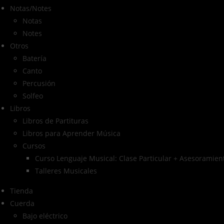
Notas/Notes
Notas
Notes
Otros
Batería
Canto
Percusión
Solfeo
Libros
Libros de Partituras
Libros para Aprender Música
Cursos
Curso Lenguaje Musical: Clase Particular + Asesoramient
Talleres Musicales
Tienda
Cuerda
Bajo eléctrico