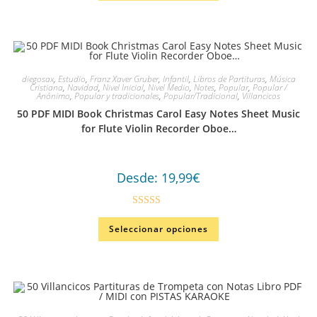
diegosax
,
Estudio
,
Franz Xaver Gruber
,
Infantil
,
Libros de Partituras
,
Música
Cristiana
,
Navidad
,
Nivel Inicial
,
Nivel Medio
,
Notes
,
Popular
,
Popular /
Anónimo
,
Popular y tradicionales
,
Popular/Tradicional
,
Villancicos
50 PDF MIDI Book Christmas Carol Easy Notes Sheet Music
for Flute Violin Recorder Oboe…
Desde:
19,99
€
Valorado
Seleccionar opciones
en
4.00
de
5