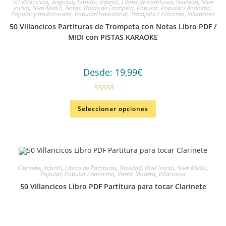
50 Villancicos
,
diegosax
,
Estudio
,
Infantil
,
Libros de Partituras
,
Navidad
,
Nivel
Inicial
,
Nivel Medio
,
Notas
,
Notas de Trompeta
,
Popular
,
Popular / Anónimo
,
Popular y tradicionales
,
Popular/Tradicional
,
Trompeta / Fliscorno
,
Villancicos
50 Villancicos Partituras de Trompeta con Notas Libro PDF /
MIDI con PISTAS KARAOKE
Desde:
19,99
€
Valorado en
Seleccionar opciones
4.67
de 5
Clarinete
,
Infantil
,
Libros de Partituras
,
Navidad
,
Nivel Inicial
,
Nivel Medio
,
Popular
,
Popular / Anónimo
,
Viento Madera
,
Villancicos
50 Villancicos Libro PDF Partitura para tocar Clarinete