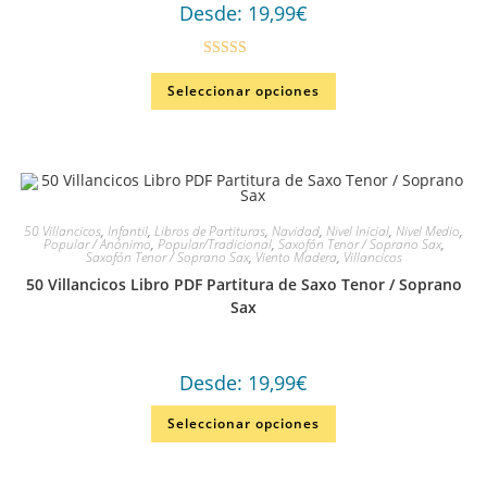
Desde:
19,99
€
Valorado
Seleccionar opciones
en
4.33
de
5
50 Villancicos
,
Infantil
,
Libros de Partituras
,
Navidad
,
Nivel Inicial
,
Nivel Medio
,
Popular / Anónimo
,
Popular/Tradicional
,
Saxofón Tenor / Soprano Sax
,
Saxofón Tenor / Soprano Sax
,
Viento Madera
,
Villancicos
50 Villancicos Libro PDF Partitura de Saxo Tenor / Soprano
Sax
Desde:
19,99
€
Seleccionar opciones