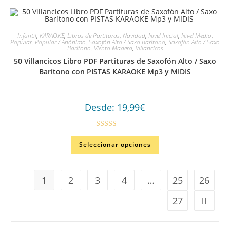
Infantil
,
KARAOKE
,
Libros de Partituras
,
Navidad
,
Nivel Inicial
,
Nivel Medio
,
Popular
,
Popular / Anónimo
,
Saxofón Alto / Saxo Barítono
,
Saxofón Alto / Saxo
Barítono
,
Viento Madera
,
Villancicos
50 Villancicos Libro PDF Partituras de Saxofón Alto / Saxo
Barítono con PISTAS KARAOKE Mp3 y MIDIS
Desde:
19,99
€
Valorado en
Seleccionar opciones
5.00
de 5
1
2
3
4
…
25
26
27