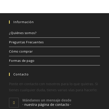
Información
¿Quiénes somos?
Preguntas Frecuentes
Cómo comprar
Formas de pago
Contacto
Ponte en contacto con nosotros para lo que quieras. Si
tienes cualquier duda, tienes varias vías para hacerlo:
Mándanos un mensaje desde
· nuestra página de contacto ·