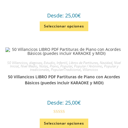
Desde:
25,00
€
Seleccionar opciones
50 Villancicos
,
diegosax
,
Estudio
,
Infantil
,
Libros de Partituras
,
Navidad
,
Nivel
Inicial
,
Nivel Medio
,
Notas
,
Piano
,
Popular
,
Popular / Anónimo
,
Popular y
tradicionales
,
Popular/Tradicional
,
Villancicos
50 Villancicos LIBRO PDF Partituras de Piano con Acordes
Básicos (puedes incluir KARAOKE y MIDI)
Desde:
25,00
€
Valorado en
Seleccionar opciones
5.00
de 5