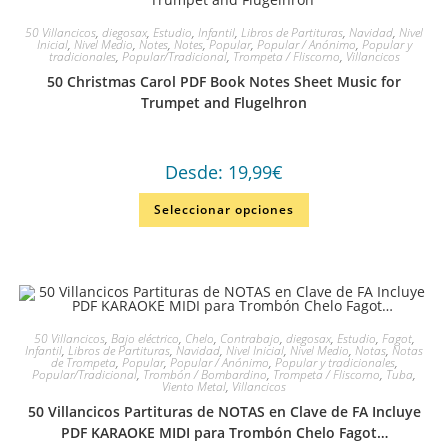
50 Villancicos
,
diegosax
,
Estudio
,
Infantil
,
Libros de Partituras
,
Navidad
,
Nivel
Inicial
,
Nivel Medio
,
Notes
,
Notes
,
Popular
,
Popular / Anónimo
,
Popular y
tradicionales
,
Popular/Tradicional
,
Trompeta / Fliscorno
,
Villancicos
50 Christmas Carol PDF Book Notes Sheet Music for
Trumpet and Flugelhron
Desde:
19,99
€
Seleccionar opciones
50 Villancicos
,
Bajo eléctrico
,
Chelo
,
Contrabajo
,
diegosax
,
Estudio
,
Fagot
,
Infantil
,
Libros de Partituras
,
Navidad
,
Nivel Inicial
,
Nivel Medio
,
Notas
,
Notas
de Trompeta
,
Popular
,
Popular / Anónimo
,
Popular y tradicionales
,
Popular/Tradicional
,
Trombón / Bombardino
,
Trompeta / Fliscorno
,
Tuba
,
Viento Metal
,
Villancicos
50 Villancicos Partituras de NOTAS en Clave de FA Incluye
PDF KARAOKE MIDI para Trombón Chelo Fagot…