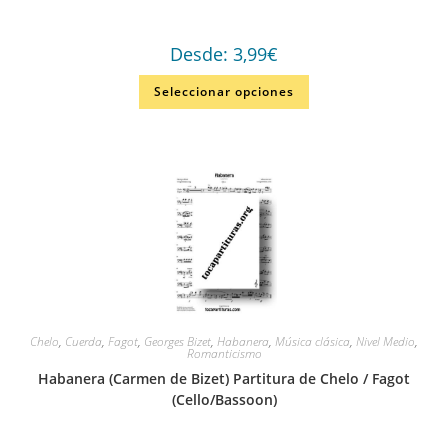
Desde:
3,99
€
Seleccionar opciones
Chelo
,
Cuerda
,
Fagot
,
Georges Bizet
,
Habanera
,
Música clásica
,
Nivel Medio
,
Romanticismo
Habanera (Carmen de Bizet) Partitura de Chelo / Fagot
(Cello/Bassoon)