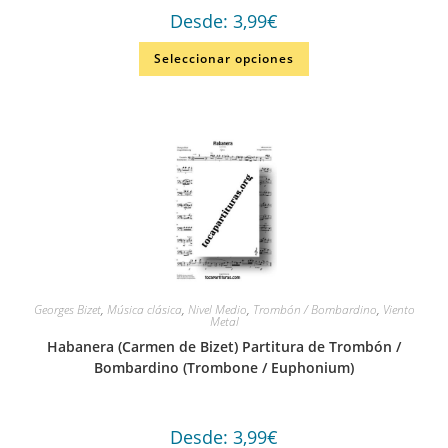
Desde:
3,99
€
Seleccionar opciones
Georges Bizet
,
Música clásica
,
Nivel Medio
,
Trombón / Bombardino
,
Viento
Metal
Habanera (Carmen de Bizet) Partitura de Trombón /
Bombardino (Trombone / Euphonium)
Desde:
3,99
€