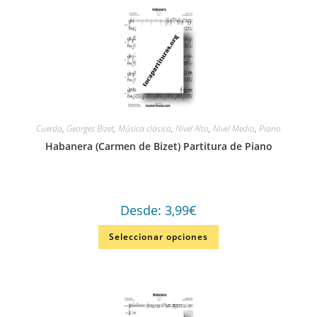
Cuerda
,
Georges Bizet
,
Música clásica
,
Nivel Alto
,
Nivel Medio
,
Piano
Habanera (Carmen de Bizet) Partitura de Piano
Desde:
3,99
€
Seleccionar opciones