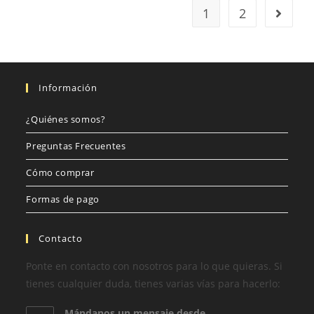
1
2
Información
¿Quiénes somos?
Preguntas Frecuentes
Cómo comprar
Formas de pago
Contacto
Ponte en contacto con nosotros para lo que quieras. Si
tienes cualquier duda, tienes varias vías para hacerlo:
Mándanos un mensaje desde