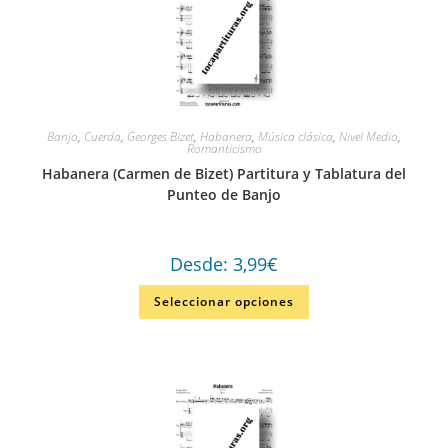
Banjo
,
Cuerda
,
Georges Bizet
,
Habanera
,
Música clásica
,
Nivel Medio
,
Romanticismo
Habanera (Carmen de Bizet) Partitura y Tablatura del
Punteo de Banjo
Desde:
3,99
€
Seleccionar opciones