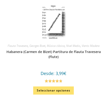
Flauta Travesera
,
Georges Bizet
,
Música clásica
,
Nivel Medio
,
Viento Madera
Habanera (Carmen de Bizet) Partitura de Flauta Travesera
(Flute)
Desde:
3,99
€
Valorado en
Seleccionar opciones
4.80
de 5