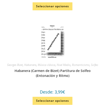
Seleccionar opciones
Georges Bizet
,
Habanera
,
Música clásica
,
Nivel Medio
,
Romanticismo
,
Solfeo
Habanera (Carmen de Bizet) Partitura de Solfeo
(Entonación y Ritmo)
Desde:
3,99
€
Seleccionar opciones