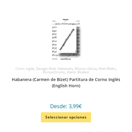
Corno inglés
,
Georges Bizet
,
Habanera
,
Música clásica
,
Nivel Medio
,
Romanticismo
,
Viento Madera
Habanera (Carmen de Bizet) Partitura de Corno Inglés
(English Horn)
Desde:
3,99
€
Seleccionar opciones