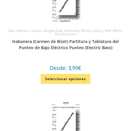
Bajo eléctrico
,
Cuerda
,
Georges Bizet
,
Habanera
,
Música clásica
,
Nivel Medio
,
Romanticismo
Habanera (Carmen de Bizet) Partitura y Tablatura del
Punteo de Bajo Eléctrico Punteo (Electric Bass)
Desde:
3,99
€
Seleccionar opciones