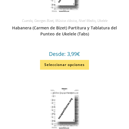
Cuerda
,
Georges Bizet
,
Música clásica
,
Nivel Medio
,
Ukelele
Habanera (Carmen de Bizet) Partitura y Tablatura del
Punteo de Ukelele (Tabs)
Desde:
3,99
€
Seleccionar opciones