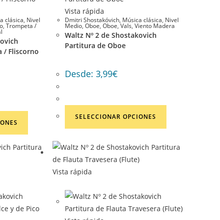
elegir
pueden
Vista rápida
en
elegir
a clásica
,
Nivel
Dmitri Shostakóvich
,
Música clásica
,
Nivel
no
,
Trompeta /
Medio
,
Oboe
,
Oboe
,
Vals
,
Viento Madera
la
en
l
Waltz Nº 2 de Shostakovich
kovich
página
la
Partitura de Oboe
 / Fliscorno
de
página
producto
de
Desde:
3,99
€
producto
Este
Este
SELECCIONAR OPCIONES
IONES
producto
producto
tiene
tiene
múltiples
múltiples
variantes.
variantes.
Vista rápida
Las
Las
opciones
opciones
se
se
pueden
pueden