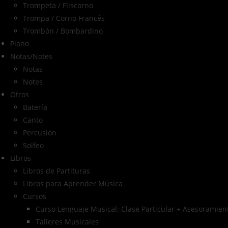
Trompeta / Fliscorno
Trompa / Corno Francés
Trombón / Bombardino
Piano
Notas/Notes
Notas
Notes
Otros
Batería
Canto
Percusión
Solfeo
Libros
Libros de Partituras
Libros para Aprender Música
Cursos
Curso Lenguaje Musical: Clase Particular + Asesoramient
Talleres Musicales