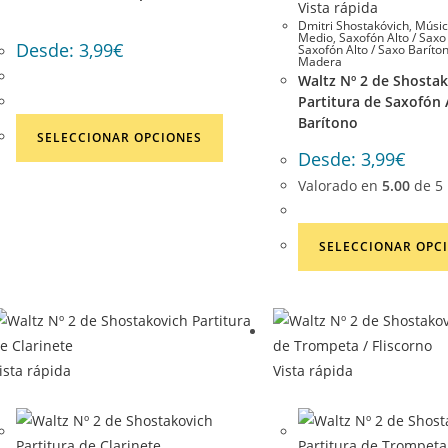
Vista rápida
Dmitri Shostakóvich
,
Músic
Medio
,
Saxofón Alto / Saxo
Desde:
3,99
€
Saxofón Alto / Saxo Baríto
Madera
Waltz Nº 2 de Shosta
Partitura de Saxofón 
Barítono
Este
SELECCIONAR OPCIONES
producto
Desde:
3,99
€
tiene
Valorado en
5.00
de 5
múltiples
variantes.
SELECCIONAR OPC
Las
opciones
se
pueden
elegir
ista rápida
Vista rápida
en
la
página