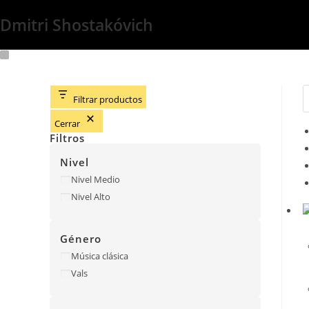
Dmitri Shostakóvich
Filtrar productos
Cerrar
Filtros
Nivel
Nivel
Nivel Medio
Nivel Alto
Género
Género
Música clásica
Vals