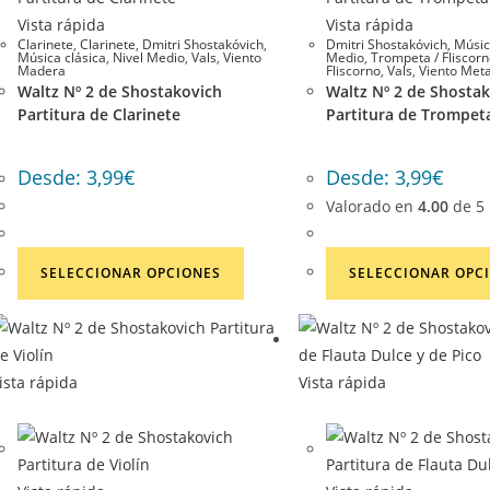
de
Vista rápida
Vista rápida
producto
Clarinete
,
Clarinete
,
Dmitri Shostakóvich
,
Dmitri Shostakóvich
,
Músic
Música clásica
,
Nivel Medio
,
Vals
,
Viento
Medio
,
Trompeta / Fliscor
Madera
Fliscorno
,
Vals
,
Viento Meta
Waltz Nº 2 de Shostakovich
Waltz Nº 2 de Shosta
Partitura de Clarinete
Partitura de Trompeta
Desde:
3,99
€
Desde:
3,99
€
Valorado en
4.00
de 5
Este
SELECCIONAR OPCIONES
SELECCIONAR OPC
producto
tiene
múltiples
variantes.
ista rápida
Vista rápida
Las
opciones
se
pueden