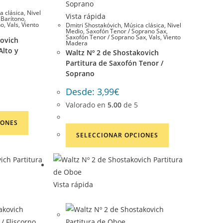
a clásica
,
Nivel
Vista rápida
 Barítono
,
no
,
Vals
,
Viento
Dmitri Shostakóvich
,
Música clásica
,
Nivel
Medio
,
Saxofón Tenor / Soprano Sax
,
Saxofón Tenor / Soprano Sax
,
Vals
,
Viento
kovich
Madera
Alto y
Waltz Nº 2 de Shostakovich
Partitura de Saxofón Tenor /
Soprano
Desde:
3,99
€
Valorado en
5.00
de 5
Este
IONES
producto
Este
SELECCIONAR OPCIONES
tiene
producto
múltiples
tiene
variantes.
múltiples
Las
variantes.
Vista rápida
opciones
Las
se
opciones
pueden
se