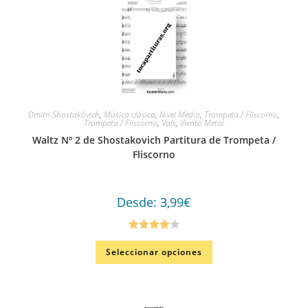
Dmitri Shostakóvich
,
Música clásica
,
Nivel Medio
,
Trompeta / Fliscorno
,
Trompeta / Fliscorno
,
Vals
,
Viento Metal
Waltz Nº 2 de Shostakovich Partitura de Trompeta /
Fliscorno
Desde:
3,99
€
Valorado
Seleccionar opciones
en
4.00
de
5