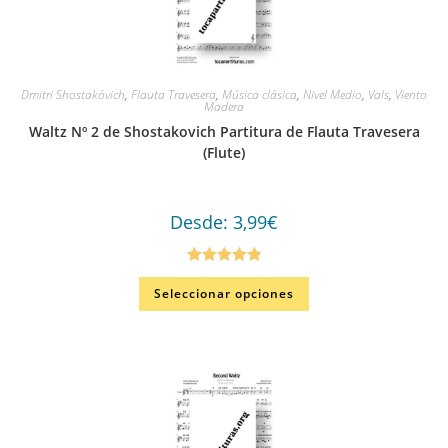
Dmitri Shostakóvich
,
Flauta Travesera
,
Música clásica
,
Nivel Medio
,
Vals
,
Viento
Madera
Waltz Nº 2 de Shostakovich Partitura de Flauta Travesera
(Flute)
Desde:
3,99
€
Valorado en
Seleccionar opciones
5.00
de 5