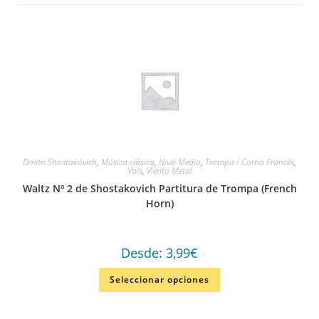
Dmitri Shostakóvich
,
Música clásica
,
Nivel Medio
,
Trompa / Corno Francés
,
Vals
,
Viento Metal
Waltz Nº 2 de Shostakovich Partitura de Trompa (French
Horn)
Desde:
3,99
€
Seleccionar opciones