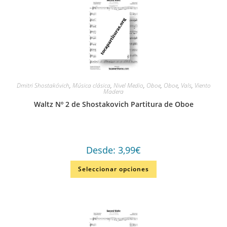
Dmitri Shostakóvich
,
Música clásica
,
Nivel Medio
,
Oboe
,
Oboe
,
Vals
,
Viento
Madera
Waltz Nº 2 de Shostakovich Partitura de Oboe
Desde:
3,99
€
Seleccionar opciones