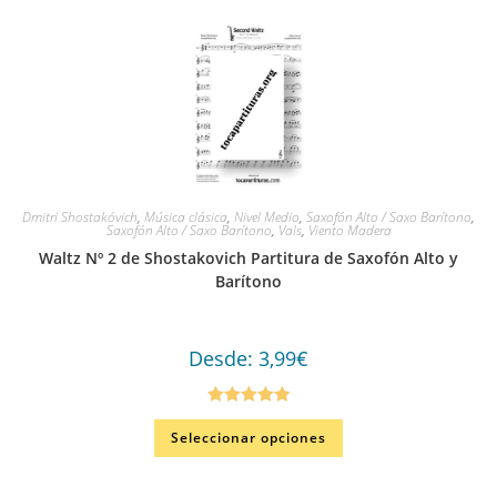
Dmitri Shostakóvich
,
Música clásica
,
Nivel Medio
,
Saxofón Alto / Saxo Barítono
,
Saxofón Alto / Saxo Barítono
,
Vals
,
Viento Madera
Waltz Nº 2 de Shostakovich Partitura de Saxofón Alto y
Barítono
Desde:
3,99
€
Valorado en
Seleccionar opciones
5.00
de 5