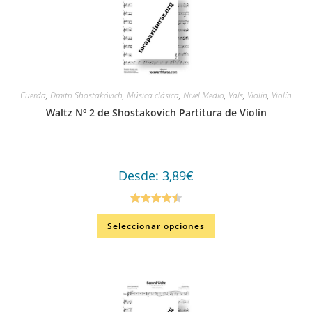
Cuerda
,
Dmitri Shostakóvich
,
Música clásica
,
Nivel Medio
,
Vals
,
Violín
,
Violín
Waltz Nº 2 de Shostakovich Partitura de Violín
Desde:
3,89
€
Valorado
Seleccionar opciones
en
4.50
de
5