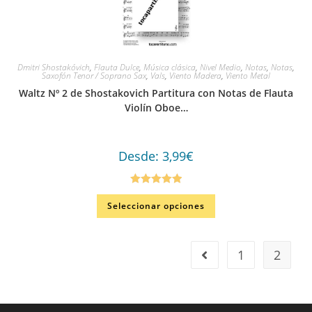
Dmitri Shostakóvich
,
Flauta Dulce
,
Música clásica
,
Nivel Medio
,
Notas
,
Notas
,
Saxofón Tenor / Soprano Sax
,
Vals
,
Viento Madera
,
Viento Metal
Waltz Nº 2 de Shostakovich Partitura con Notas de Flauta
Violín Oboe…
Desde:
3,99
€
Valorado en
Seleccionar opciones
5.00
de 5
1
2