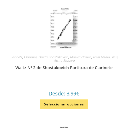
Clarinete
,
Clarinete
,
Dmitri Shostakóvich
,
Música clásica
,
Nivel Medio
,
Vals
,
Viento Madera
Waltz Nº 2 de Shostakovich Partitura de Clarinete
Desde:
3,99
€
Seleccionar opciones