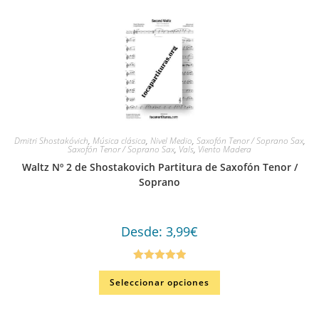
Dmitri Shostakóvich
,
Música clásica
,
Nivel Medio
,
Saxofón Tenor / Soprano Sax
,
Saxofón Tenor / Soprano Sax
,
Vals
,
Viento Madera
Waltz Nº 2 de Shostakovich Partitura de Saxofón Tenor /
Soprano
Desde:
3,99
€
Valorado en
Seleccionar opciones
5.00
de 5