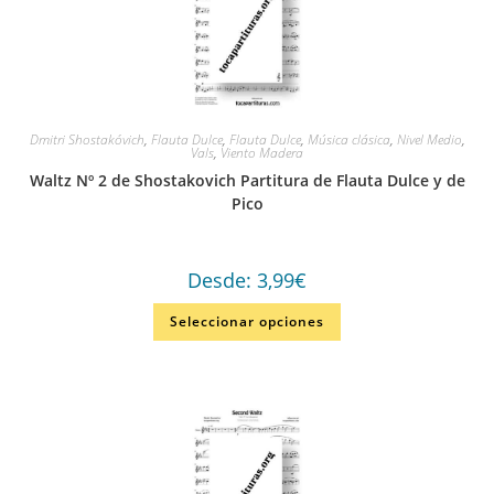
Dmitri Shostakóvich
,
Flauta Dulce
,
Flauta Dulce
,
Música clásica
,
Nivel Medio
,
Vals
,
Viento Madera
Waltz Nº 2 de Shostakovich Partitura de Flauta Dulce y de
Pico
Desde:
3,99
€
Seleccionar opciones