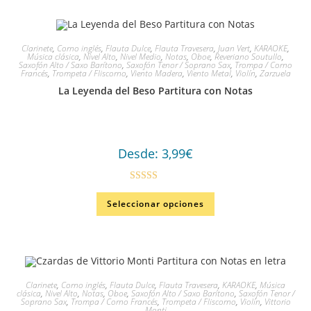
Clarinete
,
Corno inglés
,
Flauta Dulce
,
Flauta Travesera
,
Juan Vert
,
KARAOKE
,
Música clásica
,
Nivel Alto
,
Nivel Medio
,
Notas
,
Oboe
,
Reveriano Soutullo
,
Saxofón Alto / Saxo Barítono
,
Saxofón Tenor / Soprano Sax
,
Trompa / Corno
Francés
,
Trompeta / Fliscorno
,
Viento Madera
,
Viento Metal
,
Violín
,
Zarzuela
La Leyenda del Beso Partitura con Notas
Desde:
3,99
€
Valorado en
Seleccionar opciones
5.00
de 5
Clarinete
,
Corno inglés
,
Flauta Dulce
,
Flauta Travesera
,
KARAOKE
,
Música
clásica
,
Nivel Alto
,
Notas
,
Oboe
,
Saxofón Alto / Saxo Barítono
,
Saxofón Tenor /
Soprano Sax
,
Trompa / Corno Francés
,
Trompeta / Fliscorno
,
Violín
,
Vittorio
Monti