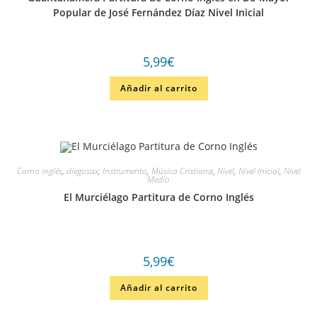
Popular de José Fernández Díaz Nivel Inicial
5,99
€
Añadir al carrito
Corno inglés
,
diegosax
,
Instrumento
,
Música Cristiana
,
Nivel
,
Nivel Inicial
,
Nivel
Medio
El Murciélago Partitura de Corno Inglés
5,99
€
Añadir al carrito