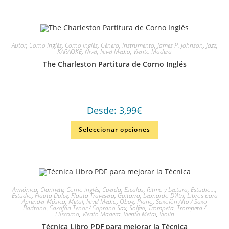
Autor
,
Corno Inglés
,
Corno inglés
,
Género
,
Instrumento
,
James P. Johnson
,
Jazz
,
KARAOKE
,
Nivel
,
Nivel Medio
,
Viento Madera
The Charleston Partitura de Corno Inglés
Desde:
3,99
€
Seleccionar opciones
Armónica
,
Clarinete
,
Corno inglés
,
Cuerda
,
Escalas, Ritmo y Lectura, Estudio...
,
Estudio
,
Flauta Dulce
,
Flauta Travesera
,
Guitarra
,
Leonardo D'Atri
,
Libros para
Aprender Música
,
Metal
,
Nivel Medio
,
Oboe
,
Piano
,
Saxofón Alto / Saxo
Barítono
,
Saxofón Tenor / Soprano Sax
,
Solfeo
,
Trompeta
,
Trompeta /
Fliscorno
,
Viento Madera
,
Viento Metal
,
Violín
Técnica Libro PDF para mejorar la Técnica