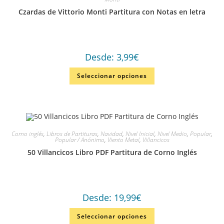
Czardas de Vittorio Monti Partitura con Notas en letra
Desde:
3,99
€
Seleccionar opciones
Corno inglés
,
Libros de Partituras
,
Navidad
,
Nivel Inicial
,
Nivel Medio
,
Popular
,
Popular / Anónimo
,
Viento Metal
,
Villancicos
50 Villancicos Libro PDF Partitura de Corno Inglés
Desde:
19,99
€
Seleccionar opciones