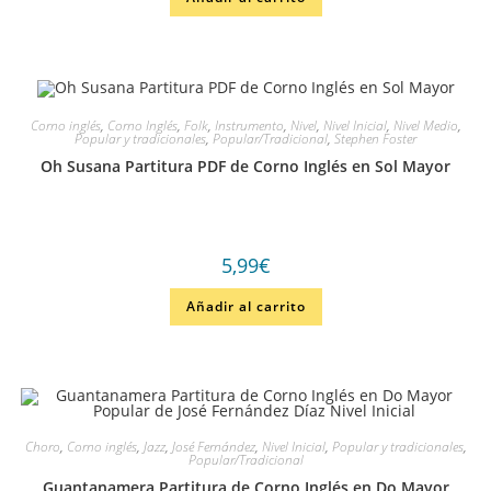
Corno inglés
,
Corno Inglés
,
Folk
,
Instrumento
,
Nivel
,
Nivel Inicial
,
Nivel Medio
,
Popular y tradicionales
,
Popular/Tradicional
,
Stephen Foster
Oh Susana Partitura PDF de Corno Inglés en Sol Mayor
5,99
€
Añadir al carrito
Choro
,
Corno inglés
,
Jazz
,
José Fernández
,
Nivel Inicial
,
Popular y tradicionales
,
Popular/Tradicional
Guantanamera Partitura de Corno Inglés en Do Mayor