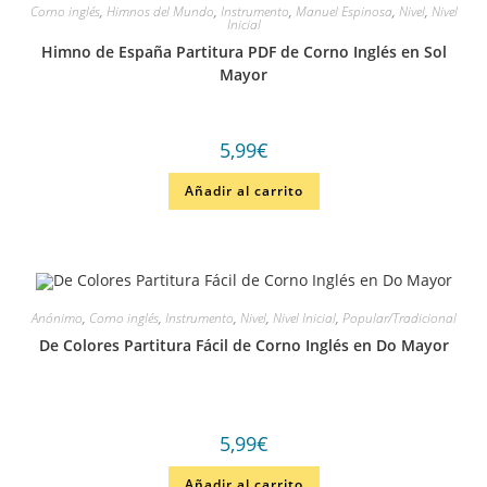
Corno inglés
,
Himnos del Mundo
,
Instrumento
,
Manuel Espinosa
,
Nivel
,
Nivel
Inicial
Himno de España Partitura PDF de Corno Inglés en Sol
Mayor
5,99
€
Añadir al carrito
Anónimo
,
Corno inglés
,
Instrumento
,
Nivel
,
Nivel Inicial
,
Popular/Tradicional
De Colores Partitura Fácil de Corno Inglés en Do Mayor
5,99
€
Añadir al carrito