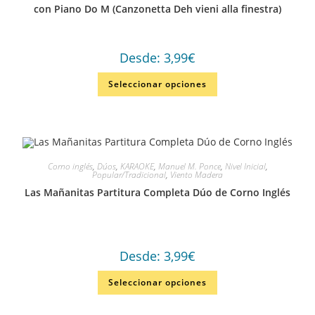
con Piano Do M (Canzonetta Deh vieni alla finestra)
Desde:
3,99
€
Seleccionar opciones
Corno inglés
,
Dúos
,
KARAOKE
,
Manuel M. Ponce
,
Nivel Inicial
,
Popular/Tradicional
,
Viento Madera
Las Mañanitas Partitura Completa Dúo de Corno Inglés
Desde:
3,99
€
Seleccionar opciones