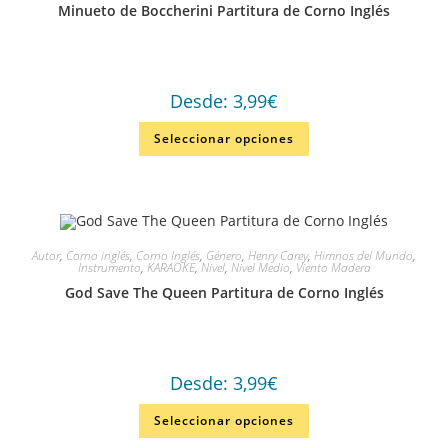
Minueto de Boccherini Partitura de Corno Inglés
Desde:
3,99
€
Seleccionar opciones
Autor
,
Corno inglés
,
Corno Inglés
,
Género
,
Henry Carey
,
Himnos del Mundo
,
Instrumento
,
KARAOKE
,
Nivel
,
Nivel Medio
,
Viento Madera
God Save The Queen Partitura de Corno Inglés
Desde:
3,99
€
Seleccionar opciones