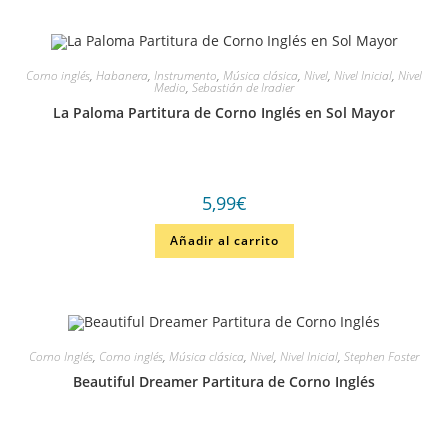
Corno inglés
,
Habanera
,
Instrumento
,
Música clásica
,
Nivel
,
Nivel Inicial
,
Nivel
Medio
,
Sebastián de Iradier
La Paloma Partitura de Corno Inglés en Sol Mayor
5,99
€
Añadir al carrito
Corno Inglés
,
Corno inglés
,
Música clásica
,
Nivel
,
Nivel Inicial
,
Stephen Foster
Beautiful Dreamer Partitura de Corno Inglés