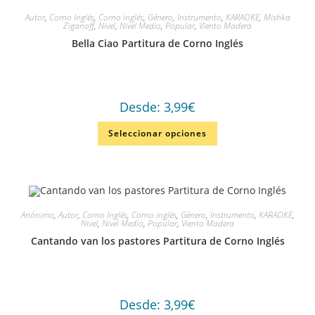
Autor
,
Corno Inglés
,
Corno inglés
,
Género
,
Instrumento
,
KARAOKE
,
Mishka
Ziganoff
,
Nivel
,
Nivel Medio
,
Popular
,
Viento Madera
Bella Ciao Partitura de Corno Inglés
Desde:
3,99
€
Seleccionar opciones
Anónimo
,
Autor
,
Corno Inglés
,
Corno inglés
,
Género
,
Instrumento
,
KARAOKE
,
Nivel
,
Nivel Medio
,
Popular
,
Viento Madera
Cantando van los pastores Partitura de Corno Inglés
Desde:
3,99
€