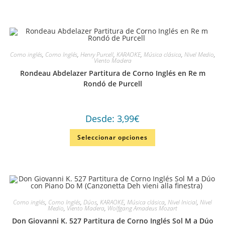
Corno inglés
,
Corno Inglés
,
Henry Purcell
,
KARAOKE
,
Música clásica
,
Nivel Medio
,
Viento Madera
Rondeau Abdelazer Partitura de Corno Inglés en Re m
Rondó de Purcell
Desde:
3,99
€
Seleccionar opciones
Corno inglés
,
Corno Inglés
,
Dúos
,
KARAOKE
,
Música clásica
,
Nivel Inicial
,
Nivel
Medio
,
Viento Madera
,
Wolfgang Amadeus Mozart
Don Giovanni K. 527 Partitura de Corno Inglés Sol M a Dúo