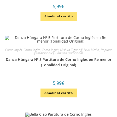
5,99
€
Añadir al carrito
Corno inglés
,
Corno Inglés
,
Corno Inglés
,
Mishka Ziganoff
,
Nivel Medio
,
Popular
y tradicionales
,
Popular/Tradicional
Danza Húngara Nº 5 Partitura de Corno Inglés en Re menor
(Tonalidad Original)
5,99
€
Añadir al carrito