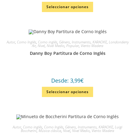
Seleccionar opciones
Autor
,
Corno Inglés
,
Corno inglés
,
Género
,
Instrumento
,
KARAOKE
,
Londonderry
Air
,
Nivel
,
Nivel Medio
,
Popular
,
Viento Madera
Danny Boy Partitura de Corno Inglés
Desde:
3,99
€
Seleccionar opciones
Autor
,
Corno inglés
,
Corno Inglés
,
Género
,
Instrumento
,
KARAOKE
,
Luigi
Boccherini
,
Música clásica
,
Nivel
,
Nivel Medio
,
Viento Madera