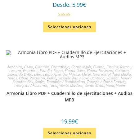
Desde:
5,99
€
Valorado en
Seleccionar opciones
4.86
de 5
Armónica
,
Chelo
,
Clarinete
,
Contrabajo
,
Corno inglés
,
Cuerda
,
Escalas, Ritmo y
Lectura, Estudio...
,
Estudio
,
Fagot
,
Flauta Dulce
,
Flauta Travesera
,
Guitarra
,
Leonardo D'Atri
,
Libros para Aprender Música
,
Metal
,
Nivel Inicial
,
Nivel Medio
,
Notas
,
Oboe
,
Percusión
,
Piano
,
Saxofón Alto / Saxo Barítono
,
Saxofón Tenor /
Soprano Sax
,
Solfeo
,
Trombón / Bombardino
,
Trompa / Corno Francés
,
Trompeta / Fliscorno
,
Tuba
,
Viento Madera
,
Viento Metal
,
Viola
,
Violín
Armonía Libro PDF + Cuadernillo de Ejercitaciones + Audios
MP3
19,99
€
Seleccionar opciones