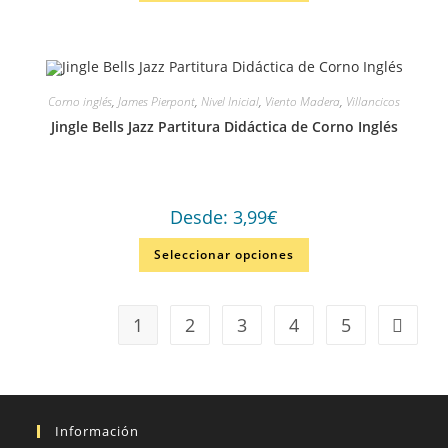
Corno inglés
,
James Pierpont
,
Nivel Inicial
,
Viento Madera
,
Villancicos
Jingle Bells Jazz Partitura Didáctica de Corno Inglés
Desde:
3,99
€
Seleccionar opciones
1
2
3
4
5
Información