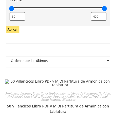
Aplicar
Armónica
,
diegosax
,
Franz Xaver Gruber
,
Infantil
,
Libros de Partituras
,
Navidad
,
Nivel Inicial
,
Nivel Medio
,
Popular
,
Popular / Anónimo
,
Popular/Tradicional
,
Viento Madera
,
Villancicos
50 Villancicos Libro PDF y MIDI Partitura de Armónica con
tablatura