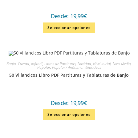
Desde:
19,99
€
Seleccionar opciones
Banjo
,
Cuerda
,
Infantil
,
Libros de Partituras
,
Navidad
,
Nivel Inicial
,
Nivel Medio
,
Popular
,
Popular / Anónimo
,
Villancicos
50 Villancicos Libro PDF Partituras y Tablaturas de Banjo
Desde:
19,99
€
Seleccionar opciones