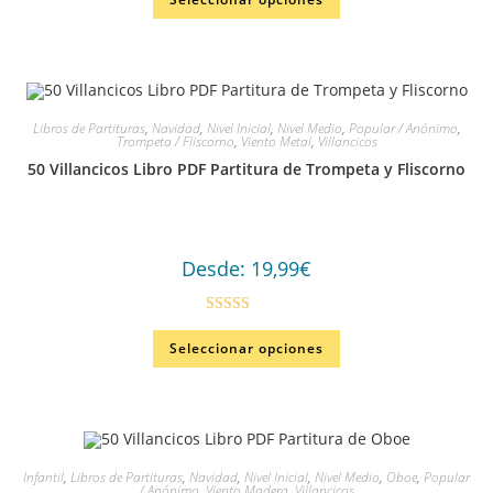
Libros de Partituras
,
Navidad
,
Nivel Inicial
,
Nivel Medio
,
Popular / Anónimo
,
Trompeta / Fliscorno
,
Viento Metal
,
Villancicos
50 Villancicos Libro PDF Partitura de Trompeta y Fliscorno
Desde:
19,99
€
Valorad
Seleccionar opciones
o en
3.00
de
5
Infantil
,
Libros de Partituras
,
Navidad
,
Nivel Inicial
,
Nivel Medio
,
Oboe
,
Popular
/ Anónimo
,
Viento Madera
,
Villancicos