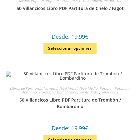
Medio
,
Popular
,
Popular / Anónimo
,
Viento Madera
,
Villancicos
50 Villancicos Libro PDF Partitura de Chelo / Fagot
Desde:
19,99
€
Seleccionar opciones
Libros de Partituras
,
Navidad
,
Nivel Inicial
,
Nivel Medio
,
Popular
,
Popular /
Anónimo
,
Trombón / Bombardino
,
Viento Metal
,
Villancicos
50 Villancicos Libro PDF Partitura de Trombón /
Bombardino
Desde:
19,99
€
Seleccionar opciones