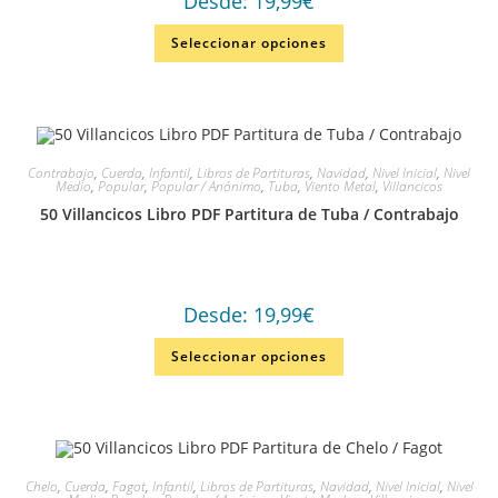
Desde:
19,99
€
Seleccionar opciones
Contrabajo
,
Cuerda
,
Infantil
,
Libros de Partituras
,
Navidad
,
Nivel Inicial
,
Nivel
Medio
,
Popular
,
Popular / Anónimo
,
Tuba
,
Viento Metal
,
Villancicos
50 Villancicos Libro PDF Partitura de Tuba / Contrabajo
Desde:
19,99
€
Seleccionar opciones
Chelo
,
Cuerda
,
Fagot
,
Infantil
,
Libros de Partituras
,
Navidad
,
Nivel Inicial
,
Nivel