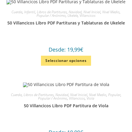
Cuerda
,
Infantil
,
Libros de Partituras
,
Navidad
,
Nivel Inicial
,
Nivel Medio
,
Popular / Anónimo
,
Ukelele
,
Villancicos
50 Villancicos Libro PDF Partituras y Tablaturas de Ukelele
Desde:
19,99
€
Seleccionar opciones
Cuerda
,
Libros de Partituras
,
Navidad
,
Nivel Inicial
,
Nivel Medio
,
Popular
,
Popular / Anónimo
,
Villancicos
,
Viola
50 Villancicos Libro PDF Partitura de Viola