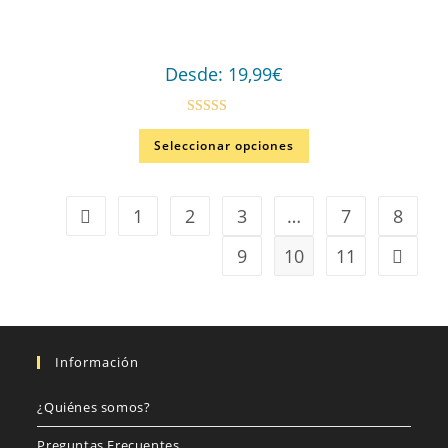
Desde:
19,99
€
Valorado en
Seleccionar opciones
5.00
de 5
1
2
3
…
7
8
9
10
11
Información
¿Quiénes somos?
Preguntas Frecuentes