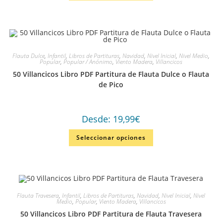
Flauta Dulce
,
Infantil
,
Libros de Partituras
,
Navidad
,
Nivel Inicial
,
Nivel Medio
,
Popular
,
Popular / Anónimo
,
Viento Madera
,
Villancicos
50 Villancicos Libro PDF Partitura de Flauta Dulce o Flauta
de Pico
Desde:
19,99
€
Seleccionar opciones
Flauta Travesera
,
Infantil
,
Libros de Partituras
,
Navidad
,
Nivel Inicial
,
Nivel
Medio
,
Popular
,
Viento Madera
,
Villancicos
50 Villancicos Libro PDF Partitura de Flauta Travesera