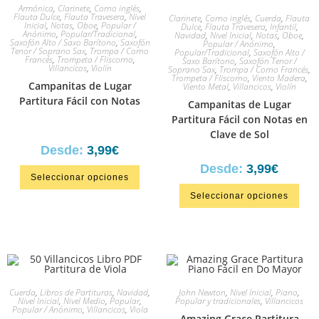
Armónica
,
Clarinete
,
Corno inglés
,
Flauta Dulce
,
Flauta Travesera
,
Nivel
Clarinete
,
Corno inglés
,
Cuerda
,
Flauta
Inicial
,
Notas
,
Oboe
,
Popular /
Dulce
,
Flauta Travesera
,
Infantil
,
Anónimo
,
Popular/Tradicional
,
Navidad
,
Nivel Inicial
,
Notas
,
Oboe
,
Saxofón Alto / Saxo Barítono
,
Saxofón
Popular / Anónimo
,
Tenor / Soprano Sax
,
Trompa / Corno
Popular/Tradicional
,
Saxofón Alto /
Francés
,
Trompeta / Fliscorno
,
Saxo Barítono
,
Saxofón Tenor /
Villancicos
,
Violín
Soprano Sax
,
Trompa / Corno Francés
,
Trompeta / Fliscorno
,
Viento Madera
,
Campanitas de Lugar
Viento Metal
,
Villancicos
,
Violín
Partitura Fácil con Notas
Campanitas de Lugar
Partitura Fácil con Notas en
Clave de Sol
Desde:
3,99
€
Desde:
3,99
€
Seleccionar opciones
Seleccionar opciones
Cuerda
,
Libros de Partituras
,
Navidad
,
John Newton
,
Nivel Inicial
,
Piano
,
Nivel Inicial
,
Nivel Medio
,
Popular
,
Popular y tradicionales
,
Villancicos
Popular / Anónimo
,
Villancicos
,
Viola
Amazing Grace Partitura