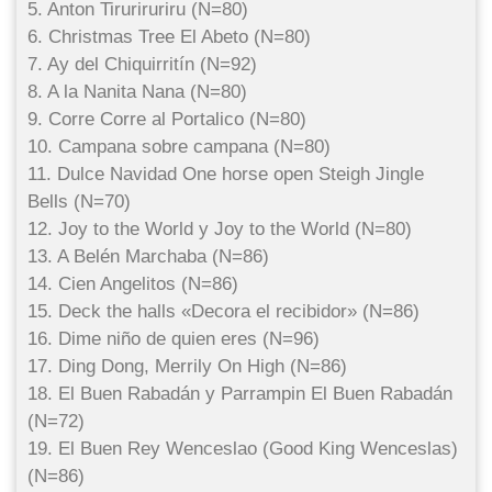
5. Anton Tiruriruriru (N=80)
6. Christmas Tree El Abeto (N=80)
7. Ay del Chiquirritín (N=92)
8. A la Nanita Nana (N=80)
9. Corre Corre al Portalico (N=80)
10. Campana sobre campana (N=80)
11. Dulce Navidad One horse open Steigh Jingle
Bells (N=70)
12. Joy to the World y Joy to the World (N=80)
13. A Belén Marchaba (N=86)
14. Cien Angelitos (N=86)
15. Deck the halls «Decora el recibidor» (N=86)
16. Dime niño de quien eres (N=96)
17. Ding Dong, Merrily On High (N=86)
18. El Buen Rabadán y Parrampin El Buen Rabadán
(N=72)
19. El Buen Rey Wenceslao (Good King Wenceslas)
(N=86)