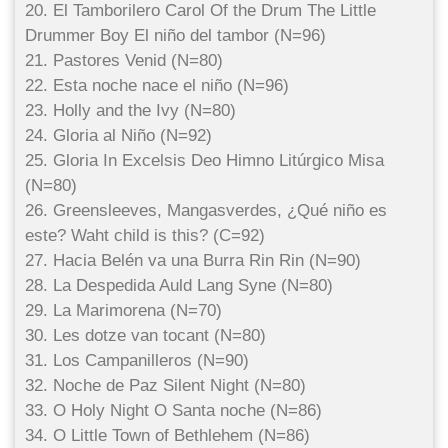
20. El Tamborilero Carol Of the Drum The Little
Drummer Boy El niño del tambor (N=96)
21. Pastores Venid (N=80)
22. Esta noche nace el niño (N=96)
23. Holly and the Ivy (N=80)
24. Gloria al Niño (N=92)
25. Gloria In Excelsis Deo Himno Litúrgico Misa
(N=80)
26. Greensleeves, Mangasverdes, ¿Qué niño es
este? Waht child is this? (C=92)
27. Hacia Belén va una Burra Rin Rin (N=90)
28. La Despedida Auld Lang Syne (N=80)
29. La Marimorena (N=70)
30. Les dotze van tocant (N=80)
31. Los Campanilleros (N=90)
32. Noche de Paz Silent Night (N=80)
33. O Holy Night O Santa noche (N=86)
34. O Little Town of Bethlehem (N=86)