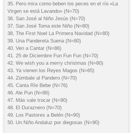
35. Pero mira como beben los peces en el río «La
Virgen se está Lavando» (N=70)
36. San José al Niño Jesús (N=70)
37. San José Toma este Niño (N=80)
38. The First Noel La Primera Navidad (N=80)
39. Una Pandereta Suena (N=80)
40. Ven a Cantar (N=86)
41. 25 de Diciembre Fun Fun Fun (N=70)
42. We wish you a merry christmas (N=80)
43. Ya vienen los Reyes Magos (N=65)
44. Zúmbale al Pandero (N=70)
45. Canta Ríe Bebe (N=76)
46. Ale Pun (N=86)
47. Más vale trocar (N=90)
48. El Duraznero (N=70)
49. Los Pastores a Belén (N=90)
50. Un Niño Andaluz por diegosax (N=90)