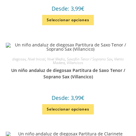
Desde:
3,99
€
Seleccionar opciones
diegosax
,
Nivel Inicial
,
Nivel Medio
,
Saxofón Tenor / Soprano Sax
,
Viento
Madera
,
Villancicos
Un niño andaluz de diegosax Partitura de Saxo Tenor /
Soprano Sax (Villancico)
Desde:
3,99
€
Seleccionar opciones