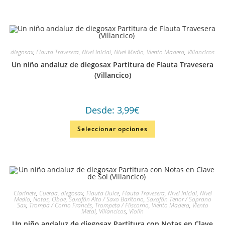
diegosax
,
Flauta Travesera
,
Nivel Inicial
,
Nivel Medio
,
Viento Madera
,
Villancicos
Un niño andaluz de diegosax Partitura de Flauta Travesera
(Villancico)
Desde:
3,99
€
Seleccionar opciones
Clarinete
,
Cuerda
,
diegosax
,
Flauta Dulce
,
Flauta Travesera
,
Nivel Inicial
,
Nivel
Medio
,
Notas
,
Oboe
,
Saxofón Alto / Saxo Barítono
,
Saxofón Tenor / Soprano
Sax
,
Trompa / Corno Francés
,
Trompeta / Fliscorno
,
Viento Madera
,
Viento
Metal
,
Villancicos
,
Violín
Un niño andaluz de diegosax Partitura con Notas en Clave