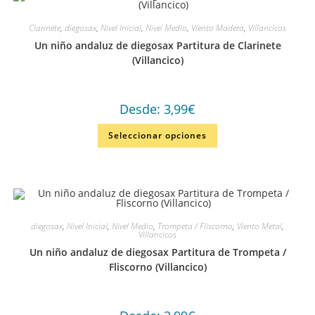
Clarinete
,
diegosax
,
Nivel Inicial
,
Nivel Medio
,
Viento Madera
,
Villancicos
Un niño andaluz de diegosax Partitura de Clarinete
(Villancico)
Desde:
3,99
€
Seleccionar opciones
diegosax
,
Nivel Inicial
,
Nivel Medio
,
Trompeta / Fliscorno
,
Viento Metal
,
Villancicos
Un niño andaluz de diegosax Partitura de Trompeta /
Fliscorno (Villancico)