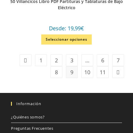
50 Villancicos Libro PDF Partituras y Tablaturas de Bajo
Eléctrico
Desde:
19,99
€
Seleccionar opciones
1
2
3
…
6
7
8
9
10
11
Información
¿Quiénes somos?
Preguntas Frecuentes