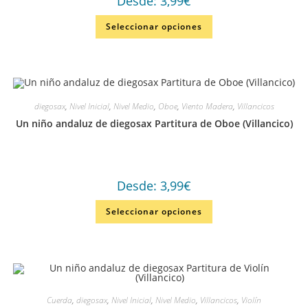
Desde:
3,99
€
Seleccionar opciones
diegosax
,
Nivel Inicial
,
Nivel Medio
,
Oboe
,
Viento Madera
,
Villancicos
Un niño andaluz de diegosax Partitura de Oboe (Villancico)
Desde:
3,99
€
Seleccionar opciones
Cuerda
,
diegosax
,
Nivel Inicial
,
Nivel Medio
,
Villancicos
,
Violín