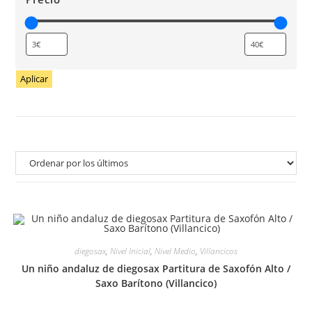
Aplicar
diegosax
,
Nivel Inicial
,
Nivel Medio
,
Villancicos
Un niño andaluz de diegosax Partitura de Saxofón Alto /
Saxo Barítono (Villancico)