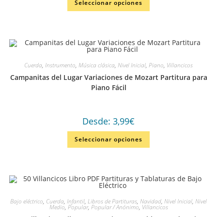
Seleccionar opciones
en
4.50
de
5
Cuerda
,
Instrumento
,
Música clásica
,
Nivel Inicial
,
Piano
,
Villancicos
Campanitas del Lugar Variaciones de Mozart Partitura para
Piano Fácil
Desde:
3,99
€
Seleccionar opciones
Bajo eléctrico
,
Cuerda
,
Infantil
,
Libros de Partituras
,
Navidad
,
Nivel Inicial
,
Nivel
Medio
,
Popular
,
Popular / Anónimo
,
Villancicos