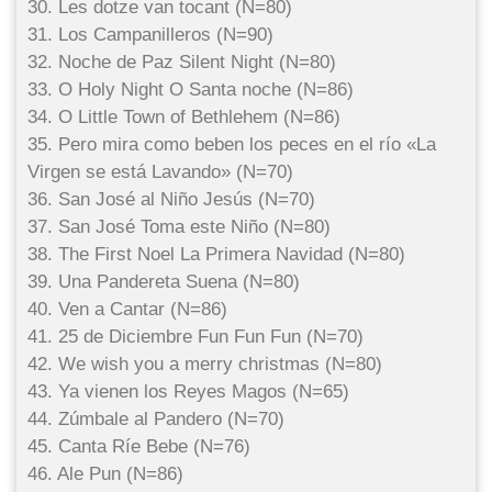
30. Les dotze van tocant (N=80)
31. Los Campanilleros (N=90)
32. Noche de Paz Silent Night (N=80)
33. O Holy Night O Santa noche (N=86)
34. O Little Town of Bethlehem (N=86)
35. Pero mira como beben los peces en el río «La
Virgen se está Lavando» (N=70)
36. San José al Niño Jesús (N=70)
37. San José Toma este Niño (N=80)
38. The First Noel La Primera Navidad (N=80)
39. Una Pandereta Suena (N=80)
40. Ven a Cantar (N=86)
41. 25 de Diciembre Fun Fun Fun (N=70)
42. We wish you a merry christmas (N=80)
43. Ya vienen los Reyes Magos (N=65)
44. Zúmbale al Pandero (N=70)
45. Canta Ríe Bebe (N=76)
46. Ale Pun (N=86)