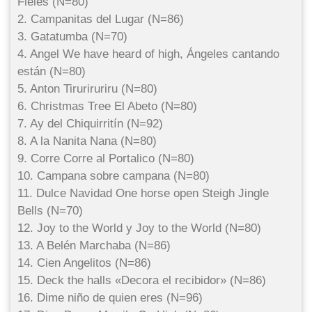
Fieles (N=80)
2. Campanitas del Lugar (N=86)
3. Gatatumba (N=70)
4. Angel We have heard of high, Ángeles cantando
están (N=80)
5. Anton Tiruriruriru (N=80)
6. Christmas Tree El Abeto (N=80)
7. Ay del Chiquirritín (N=92)
8. A la Nanita Nana (N=80)
9. Corre Corre al Portalico (N=80)
10. Campana sobre campana (N=80)
11. Dulce Navidad One horse open Steigh Jingle
Bells (N=70)
12. Joy to the World y Joy to the World (N=80)
13. A Belén Marchaba (N=86)
14. Cien Angelitos (N=86)
15. Deck the halls «Decora el recibidor» (N=86)
16. Dime niño de quien eres (N=96)