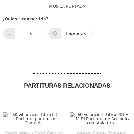
¿Quieres compartirlo?
X
Facebook
PARTITURAS RELACIONADAS
Clarinete
,
Infantil
,
Libros de Partituras
,
Armónica
,
diegosax
,
Franz Xaver