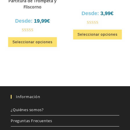
Partitura de Trompeta y
Fliscorno
Desde:
3,99
€
Desde:
19,99
€
Valorado en
Seleccionar opciones
5.00
de 5
Valorad
Seleccionar opciones
o en
3.00
de
5
Información
¿Quiénes somos?
Preguntas Frecuentes