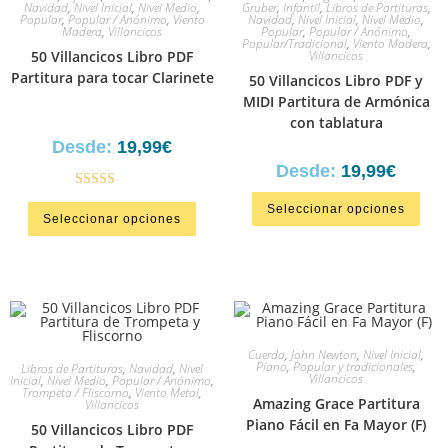
Navidad
,
Nivel Inicial
,
Nivel Medio
,
Gruber
,
Infantil
,
Libros de Partituras
,
Popular
,
Popular / Anónimo
,
Viento
Navidad
,
Nivel Inicial
,
Nivel Medio
,
Madera
,
Villancicos
Popular
,
Popular / Anónimo
,
Popular/Tradicional
,
Viento Madera
,
50 Villancicos Libro PDF
Villancicos
Partitura para tocar Clarinete
50 Villancicos Libro PDF y
MIDI Partitura de Armónica
con tablatura
Desde:
19,99
€
Desde:
19,99
€
Valorado
Seleccionar opciones
Seleccionar opciones
en
4.33
de
5
Cuerda
,
John Newton
,
Nivel Inicial
,
Piano
,
Popular y tradicionales
,
Libros de Partituras
,
Navidad
,
Nivel
Villancicos
Inicial
,
Nivel Medio
,
Popular / Anónimo
,
Trompeta / Fliscorno
,
Viento Metal
,
Amazing Grace Partitura
Villancicos
Piano Fácil en Fa Mayor (F)
50 Villancicos Libro PDF