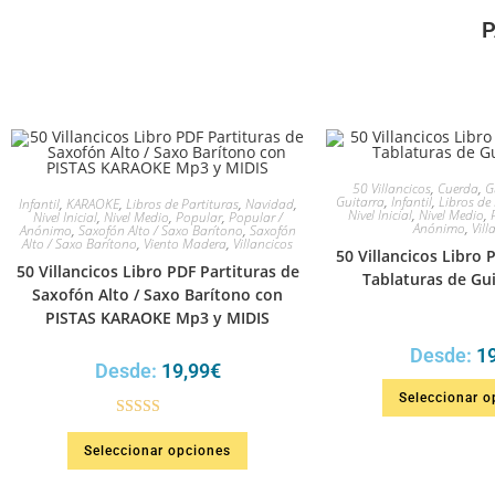
P
50 Villancicos
,
Cuerda
,
G
Guitarra
,
Infantil
,
Libros de 
Infantil
,
KARAOKE
,
Libros de Partituras
,
Navidad
,
Nivel Inicial
,
Nivel Medio
,
Nivel Inicial
,
Nivel Medio
,
Popular
,
Popular /
Anónimo
,
Vill
Anónimo
,
Saxofón Alto / Saxo Barítono
,
Saxofón
Alto / Saxo Barítono
,
Viento Madera
,
Villancicos
50 Villancicos Libro 
50 Villancicos Libro PDF Partituras de
Tablaturas de Gui
Saxofón Alto / Saxo Barítono con
PISTAS KARAOKE Mp3 y MIDIS
Desde:
1
Desde:
19,99
€
Seleccionar o
Valorado en
Seleccionar opciones
5.00
de 5