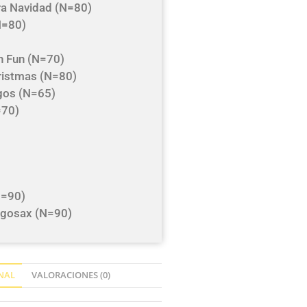
era Navidad (N=80)
N=80)
n Fun (N=70)
ristmas (N=80)
agos (N=65)
=70)
N=90)
iegosax (N=90)
NAL
VALORACIONES (0)