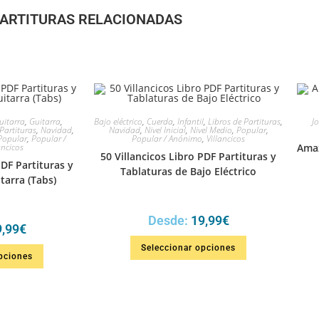
ARTITURAS RELACIONADAS
uitarra
,
Guitarra
,
Bajo eléctrico
,
Cuerda
,
Infantil
,
Libros de Partituras
,
J
Partituras
,
Navidad
,
Navidad
,
Nivel Inicial
,
Nivel Medio
,
Popular
,
Popular
,
Popular /
Popular / Anónimo
,
Villancicos
ancicos
Amaz
50 Villancicos Libro PDF Partituras y
PDF Partituras y
Tablaturas de Bajo Eléctrico
tarra (Tabs)
Desde:
19,99
€
9,99
€
Seleccionar opciones
pciones