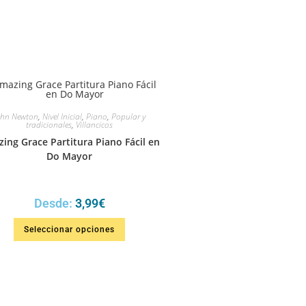
ohn Newton
,
Nivel Inicial
,
Piano
,
Popular y
tradicionales
,
Villancicos
ing Grace Partitura Piano Fácil en
Do Mayor
Desde:
3,99
€
Seleccionar opciones