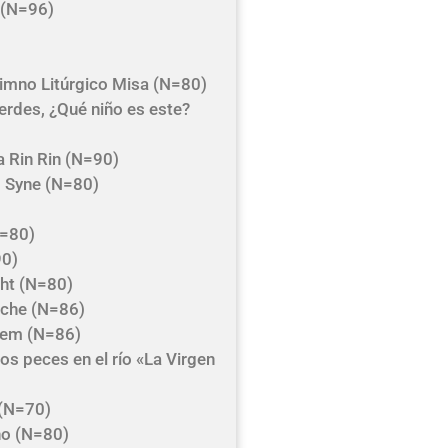
o (N=96)
)
Himno Litúrgico Misa (N=80)
rdes, ¿Qué niño es este?
a Rin Rin (N=90)
g Syne (N=80)
N=80)
90)
ght (N=80)
oche (N=86)
ehem (N=86)
s peces en el río «La Virgen
 (N=70)
ño (N=80)