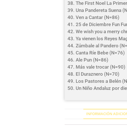
38. The First Noel La Prim
39. Una Pandereta Suena (
40. Ven a Cantar (N=86)
41. 25 de Diciembre Fun Fu
42. We wish you a merry ch
43. Ya vienen los Reyes M
44. Zúmbale al Pandero (N
45. Canta Ríe Bebe (N=76)
46. Ale Pun (N=86)
47. Más vale trocar (N=90)
48. El Duraznero (N=70)
49. Los Pastores a Belén (
50. Un Niño Andaluz por d
INFORMACIÓN ADICIO