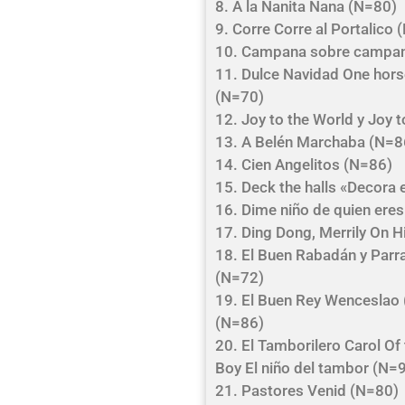
8. A la Nanita Nana (N=80)
9. Corre Corre al Portalico
10. Campana sobre campa
11. Dulce Navidad One horse
(N=70)
12. Joy to the World y Joy 
13. A Belén Marchaba (N=8
14. Cien Angelitos (N=86)
15. Deck the halls «Decora 
16. Dime niño de quien ere
17. Ding Dong, Merrily On 
18. El Buen Rabadán y Par
(N=72)
19. El Buen Rey Wenceslao
(N=86)
20. El Tamborilero Carol Of
Boy El niño del tambor (N=
21. Pastores Venid (N=80)