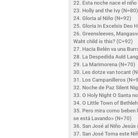
22. Esta noche nace el niñ
23. Holly and the Ivy (N=80
24. Gloria al Niño (N=92)
25. Gloria In Excelsis Deo 
26. Greensleeves, Mangasve
Waht child is this? (C=92)
27. Hacia Belén va una Burr
28. La Despedida Auld Lan
29. La Marimorena (N=70)
30. Les dotze van tocant (
31. Los Campanilleros (N=
32. Noche de Paz Silent Ni
33. O Holy Night O Santa n
34. O Little Town of Bethl
35. Pero mira como beben lo
se está Lavando» (N=70)
36. San José al Niño Jesús
37. San José Toma este Ni