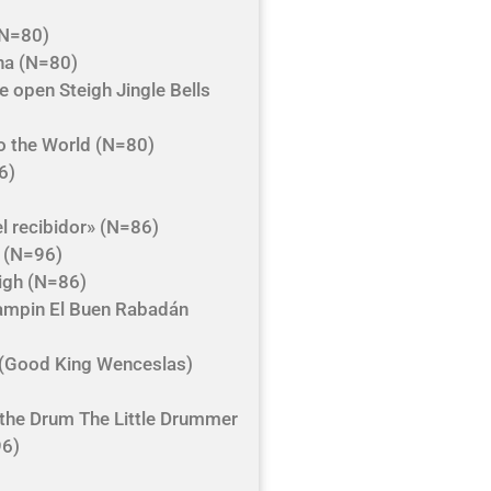
 (N=80)
na (N=80)
 open Steigh Jingle Bells
to the World (N=80)
6)
el recibidor» (N=86)
s (N=96)
High (N=86)
rampin El Buen Rabadán
 (Good King Wenceslas)
 the Drum The Little Drummer
96)