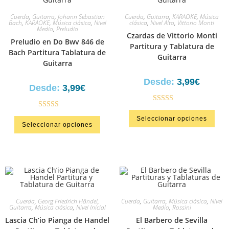
Cuerda
,
Guitarra
,
Johann Sebastian
Cuerda
,
Guitarra
,
KARAOKE
,
Música
Bach
,
KARAOKE
,
Música clásica
,
Nivel
clásica
,
Nivel Alto
,
Vittorio Monti
Medio
,
Preludio
Czardas de Vittorio Monti
Preludio en Do Bwv 846 de
Partitura y Tablatura de
Bach Partitura Tablatura de
Guitarra
Guitarra
Desde:
3,99
€
Desde:
3,99
€
Valorad
Valorado en
Seleccionar opciones
o en
Seleccionar opciones
5.00
de 5
3.00
de
5
Cuerda
,
Georg Friedrich Händel
,
Cuerda
,
Guitarra
,
Música clásica
,
Nivel
Guitarra
,
Música clásica
,
Nivel Inicial
Medio
,
Rossini
Lascia Ch’io Pianga de Handel
El Barbero de Sevilla