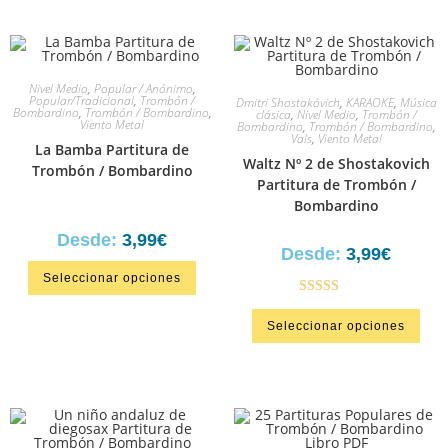
Nivel Medio
,
Popular / Anónimo
,
Popular/Tradicional
,
Trombón /
Dmitri Shostakóvich
,
KARAOKE
,
Música
Bombardino
,
Trombón / Bombardino
,
clásica
,
Nivel Medio
,
Trombón /
Viento Metal
Bombardino
,
Trombón / Bombardino
,
Vals
,
Viento Metal
La Bamba Partitura de
Waltz Nº 2 de Shostakovich
Trombón / Bombardino
Partitura de Trombón /
Bombardino
Desde:
3,99
€
Desde:
3,99
€
Seleccionar opciones
Valorado en
Seleccionar opciones
5.00
de 5