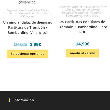
Libros de Partituras
,
Nivel Inicial
,
Nivel
Medio
,
Popular / Anónimo
,
diegosax
,
Nivel Inicial
,
Nivel Medio
,
Popular/Tradicional
,
Trombón /
Trombón / Bombardino
,
Viento Metal
,
Bombardino
,
Viento Metal
Villancicos
25 Partituras Populares de
Un niño andaluz de diegosax
Trombón / Bombardino Libro
Partitura de Trombón /
PDF
Bombardino (Villancico)
14,99
€
Desde:
3,99
€
Añadir al carrito
Seleccionar opciones
Información