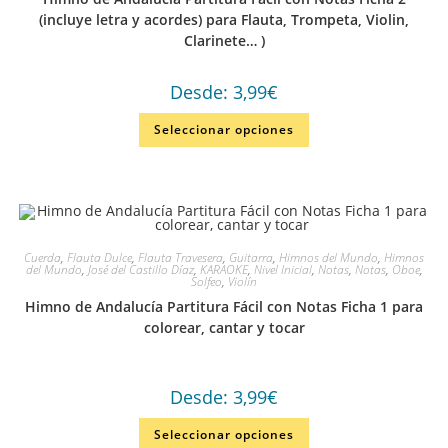
(incluye letra y acordes) para Flauta, Trompeta, Violin,
Clarinete… )
Desde:
3,99
€
Seleccionar opciones
Cuerda
,
Flauta Dulce
,
Flauta Travesera
,
Guitarra
,
Himnos del Mundo
,
Himnos
del Mundo
,
José del Castillo Díaz
,
KARAOKE
,
Nivel Inicial
,
Notas
,
Notas
,
Oboe
,
Solfeo
,
Violín
Himno de Andalucía Partitura Fácil con Notas Ficha 1 para
colorear, cantar y tocar
Desde:
3,99
€
Seleccionar opciones