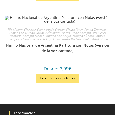
Blas Perera
,
Clarinete
,
Corno inglés
,
Cuerda
,
Flauta Dulce
,
Flauta Travesera
,
Himnos del Mundo
,
Metal
,
Nivel Inicial
,
Notas
,
Oboe
,
Saxofón Alto / Saxo
Barítono
,
Saxofón Tenor / Soprano Sax
,
Solfeo
,
Trompa / Corno Francés
,
Trompeta / Fliscorno
,
Vicente L. y Planes
,
Viento Madera
,
Viento Metal
,
Violín
Himno Nacional de Argentina Partitura con Notas (versión
de la voz cantada)
Desde:
3,99
€
Seleccionar opciones
Información