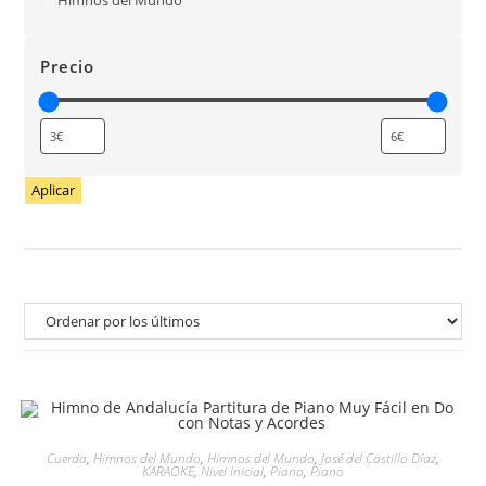
Precio
Aplicar
Cuerda
,
Himnos del Mundo
,
Himnos del Mundo
,
José del Castillo Díaz
,
KARAOKE
,
Nivel Inicial
,
Piano
,
Piano