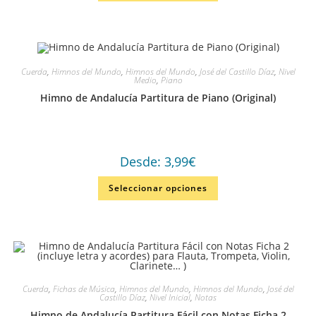
Cuerda
,
Himnos del Mundo
,
Himnos del Mundo
,
José del Castillo Díaz
,
Nivel
Medio
,
Piano
Himno de Andalucía Partitura de Piano (Original)
Desde:
3,99
€
Seleccionar opciones
Cuerda
,
Fichas de Música
,
Himnos del Mundo
,
Himnos del Mundo
,
José del
Castillo Díaz
,
Nivel Inicial
,
Notas
Himno de Andalucía Partitura Fácil con Notas Ficha 2