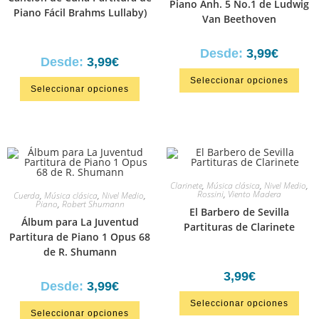
Piano Anh. 5 No.1 de Ludwig
Piano Fácil Brahms Lullaby)
Van Beethoven
Desde:
3,99
€
Desde:
3,99
€
Seleccionar opciones
Seleccionar opciones
Clarinete
,
Música clásica
,
Nivel Medio
,
Rossini
,
Viento Madera
Cuerda
,
Música clásica
,
Nivel Medio
,
Piano
,
Robert Shumann
El Barbero de Sevilla
Álbum para La Juventud
Partituras de Clarinete
Partitura de Piano 1 Opus 68
de R. Shumann
3,99
€
Desde:
3,99
€
Seleccionar opciones
Seleccionar opciones