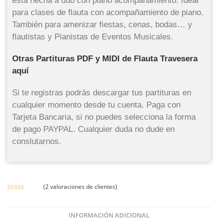
está hecha a dúo con piano acompañamiento. Ideal
para clases de flauta con acompañamiento de piano.
También para amenizar fiestas, cenas, bodas… y
flautistas y Pianistas de Eventos Musicales.
Otras Partituras PDF y MIDI de Flauta Travesera
aquí
Si te registras podrás descargar tus partituras en
cualquier momento desde tu cuenta. Paga con
Tarjeta Bancaria, si no puedes selecciona la forma
de pago PAYPAL. Cualquier duda no dude en
conslutarnos.
(
2
valoraciones de clientes)
Valorado
2
con
4.50
de
5 en base a
INFORMACIÓN ADICIONAL