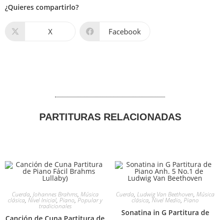
¿Quieres compartirlo?
X
Facebook
PARTITURAS RELACIONADAS
Cuerda
,
Johannes Brahms
,
Música
Cuerda
,
Ludwig Van Beethoven
,
Música
clásica
,
Nivel Inicial
,
Piano
,
Popular y
clásica
,
Nivel Medio
,
Piano
tradicionales
Sonatina in G Partitura de
Canción de Cuna Partitura de