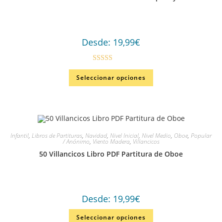
Desde:
19,99
€
Valorad
Seleccionar opciones
o en
3.00
de
5
Infantil
,
Libros de Partituras
,
Navidad
,
Nivel Inicial
,
Nivel Medio
,
Oboe
,
Popular
/ Anónimo
,
Viento Madera
,
Villancicos
50 Villancicos Libro PDF Partitura de Oboe
Desde:
19,99
€
Seleccionar opciones