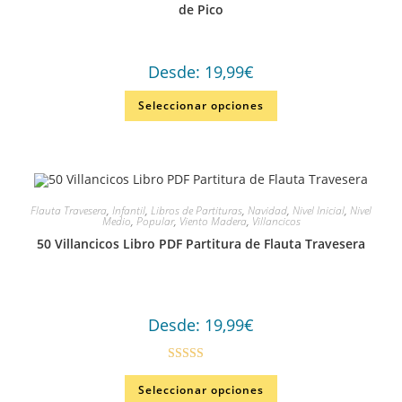
de Pico
Desde:
19,99
€
Seleccionar opciones
Flauta Travesera
,
Infantil
,
Libros de Partituras
,
Navidad
,
Nivel Inicial
,
Nivel
Medio
,
Popular
,
Viento Madera
,
Villancicos
50 Villancicos Libro PDF Partitura de Flauta Travesera
Desde:
19,99
€
Valorado en
Seleccionar opciones
5.00
de 5