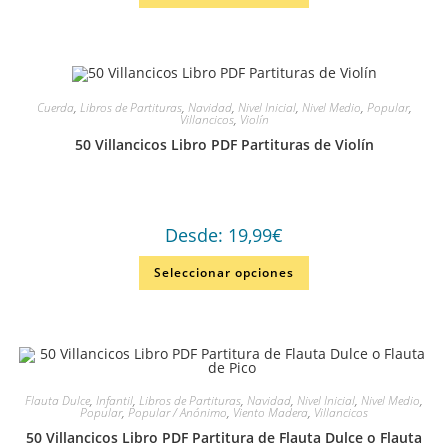
Cuerda
,
Libros de Partituras
,
Navidad
,
Nivel Inicial
,
Nivel Medio
,
Popular
,
Villancicos
,
Violín
50 Villancicos Libro PDF Partituras de Violín
Desde:
19,99
€
Seleccionar opciones
Flauta Dulce
,
Infantil
,
Libros de Partituras
,
Navidad
,
Nivel Inicial
,
Nivel Medio
,
Popular
,
Popular / Anónimo
,
Viento Madera
,
Villancicos
50 Villancicos Libro PDF Partitura de Flauta Dulce o Flauta