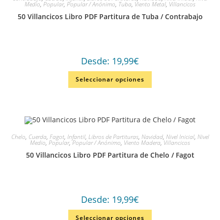
Medio
,
Popular
,
Popular / Anónimo
,
Tuba
,
Viento Metal
,
Villancicos
50 Villancicos Libro PDF Partitura de Tuba / Contrabajo
Desde:
19,99
€
Seleccionar opciones
Chelo
,
Cuerda
,
Fagot
,
Infantil
,
Libros de Partituras
,
Navidad
,
Nivel Inicial
,
Nivel
Medio
,
Popular
,
Popular / Anónimo
,
Viento Madera
,
Villancicos
50 Villancicos Libro PDF Partitura de Chelo / Fagot
Desde:
19,99
€
Seleccionar opciones