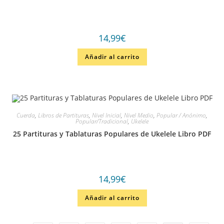
14,99
€
Añadir al carrito
Cuerda
,
Libros de Partituras
,
Nivel Inicial
,
Nivel Medio
,
Popular / Anónimo
,
Popular/Tradicional
,
Ukelele
25 Partituras y Tablaturas Populares de Ukelele Libro PDF
14,99
€
Añadir al carrito