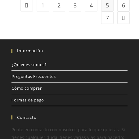
1
2
3
4
5
6
7
Información
¿Quiénes somos?
Preguntas Frecuentes
Cómo comprar
Formas de pago
Contacto
Ponte en contacto con nosotros para lo que quieras. Si
tienes cualquier duda, tienes varias vías para hacerlo: