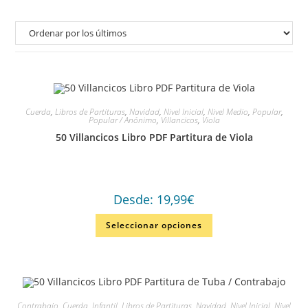
Cuerda
,
Libros de Partituras
,
Navidad
,
Nivel Inicial
,
Nivel Medio
,
Popular
,
Popular / Anónimo
,
Villancicos
,
Viola
50 Villancicos Libro PDF Partitura de Viola
Desde:
19,99
€
Seleccionar opciones
Contrabajo
,
Cuerda
,
Infantil
,
Libros de Partituras
,
Navidad
,
Nivel Inicial
,
Nivel