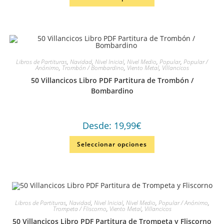
Libros de Partituras
,
Navidad
,
Nivel Inicial
,
Nivel Medio
,
Popular
,
Popular /
Anónimo
,
Trombón / Bombardino
,
Viento Metal
,
Villancicos
50 Villancicos Libro PDF Partitura de Trombón /
Bombardino
Desde:
19,99
€
Seleccionar opciones
Libros de Partituras
,
Navidad
,
Nivel Inicial
,
Nivel Medio
,
Popular / Anónimo
,
Trompeta / Fliscorno
,
Viento Metal
,
Villancicos
50 Villancicos Libro PDF Partitura de Trompeta y Fliscorno