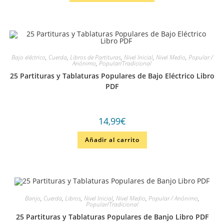
Bajo eléctrico
,
Cuerda
,
Libros de Partituras
,
Nivel Inicial
,
Nivel Medio
,
Popular /
Anónimo
,
Popular/Tradicional
25 Partituras y Tablaturas Populares de Bajo Eléctrico Libro
PDF
14,99
€
Añadir al carrito
Banjo
,
Cuerda
,
Libros
,
Nivel Inicial
,
Nivel Medio
,
Popular / Anónimo
,
Popular/Tradicional
25 Partituras y Tablaturas Populares de Banjo Libro PDF