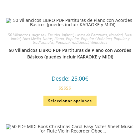
50 Villancicos
,
diegosax
,
Estudio
,
Infantil
,
Libros de Partituras
,
Navidad
,
Nivel
Inicial
,
Nivel Medio
,
Notas
,
Piano
,
Popular
,
Popular / Anónimo
,
Popular y
tradicionales
,
Popular/Tradicional
,
Villancicos
50 Villancicos LIBRO PDF Partituras de Piano con Acordes
Básicos (puedes incluir KARAOKE y MIDI)
Desde:
25,00
€
Valorado en
Seleccionar opciones
5.00
de 5