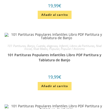
19,99
€
Añadir al carrito
101 Partituras
,
Banjo
,
Cuerda
,
diegosax
,
Infantil
,
Libros de Partituras
,
Nivel
Inicial
,
Nivel Medio
,
Popular
,
Popular / Anónimo
101 Partituras Populares Infantiles Libro PDF Partitura y
Tablatura de Banjo
19,99
€
Añadir al carrito