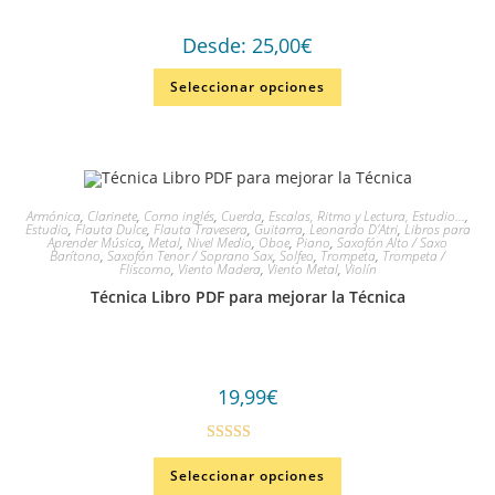
Desde:
25,00
€
Seleccionar opciones
Armónica
,
Clarinete
,
Corno inglés
,
Cuerda
,
Escalas, Ritmo y Lectura, Estudio...
,
Estudio
,
Flauta Dulce
,
Flauta Travesera
,
Guitarra
,
Leonardo D'Atri
,
Libros para
Aprender Música
,
Metal
,
Nivel Medio
,
Oboe
,
Piano
,
Saxofón Alto / Saxo
Barítono
,
Saxofón Tenor / Soprano Sax
,
Solfeo
,
Trompeta
,
Trompeta /
Fliscorno
,
Viento Madera
,
Viento Metal
,
Violín
Técnica Libro PDF para mejorar la Técnica
19,99
€
Valorado en
Seleccionar opciones
5.00
de 5