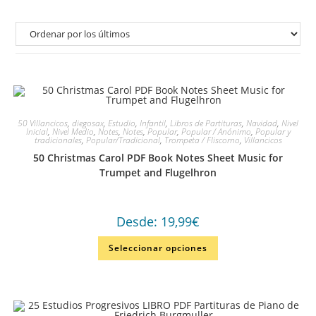
50 Villancicos
,
diegosax
,
Estudio
,
Infantil
,
Libros de Partituras
,
Navidad
,
Nivel
Inicial
,
Nivel Medio
,
Notes
,
Notes
,
Popular
,
Popular / Anónimo
,
Popular y
tradicionales
,
Popular/Tradicional
,
Trompeta / Fliscorno
,
Villancicos
50 Christmas Carol PDF Book Notes Sheet Music for
Trumpet and Flugelhron
Desde:
19,99
€
Seleccionar opciones