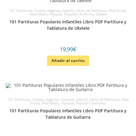
101 Partituras
,
Cuerda
,
diegosax
,
Infantil
,
Libros de Partituras
,
Nivel Inicial
,
Nivel Medio
,
Popular
,
Popular / Anónimo
,
Ukelele
101 Partituras Populares Infantiles Libro PDF Partitura y
Tablatura de Ukelele
19,99
€
Añadir al carrito
101 Partituras
,
Cuerda
,
diegosax
,
Guitarra
,
Infantil
,
Libros de Partituras
,
Nivel
Inicial
,
Nivel Medio
,
Popular
,
Popular / Anónimo
101 Partituras Populares Infantiles Libro PDF Partitura y
Tablatura de Guitarra