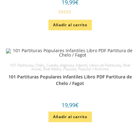
19,99
€
Valorado
Añadir al carrito
en
4.33
de
5
101 Partituras
,
Chelo
,
Cuerda
,
diegosax
,
Infantil
,
Libros de Partituras
,
Nivel
Inicial
,
Nivel Medio
,
Popular
,
Popular / Anónimo
101 Partituras Populares Infantiles Libro PDF Partitura de
Chelo / Fagot
19,99
€
Añadir al carrito