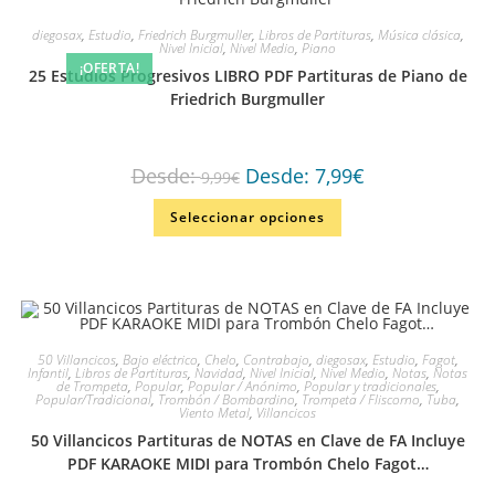
diegosax
,
Estudio
,
Friedrich Burgmuller
,
Libros de Partituras
,
Música clásica
,
Nivel Inicial
,
Nivel Medio
,
Piano
¡OFERTA!
25 Estudios Progresivos LIBRO PDF Partituras de Piano de
Friedrich Burgmuller
Desde:
Desde:
7,99
€
9,99
€
Seleccionar opciones
50 Villancicos
,
Bajo eléctrico
,
Chelo
,
Contrabajo
,
diegosax
,
Estudio
,
Fagot
,
Infantil
,
Libros de Partituras
,
Navidad
,
Nivel Inicial
,
Nivel Medio
,
Notas
,
Notas
de Trompeta
,
Popular
,
Popular / Anónimo
,
Popular y tradicionales
,
Popular/Tradicional
,
Trombón / Bombardino
,
Trompeta / Fliscorno
,
Tuba
,
Viento Metal
,
Villancicos
50 Villancicos Partituras de NOTAS en Clave de FA Incluye
PDF KARAOKE MIDI para Trombón Chelo Fagot…