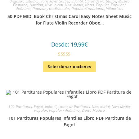
diegosax
,
Estudio
,
Franz Xaver Gruber
,
Infantil
,
Libros de Partituras
,
Música
Cristiana
,
Navidad
,
Nivel Inicial
,
Nivel Medio
,
Notes
,
Popular
,
Popular /
Anónimo
,
Popular y tradicionales
,
Popular/Tradicional
,
Villancicos
50 PDF MIDI Book Christmas Carol Easy Notes Sheet Music
for Flute Violin Recorder Oboe…
Desde:
19,99
€
Valorado
Seleccionar opciones
en
4.00
de
5
101 Partituras
,
Fagot
,
Infantil
,
Libros de Partituras
,
Nivel Inicial
,
Nivel Medio
,
Popular
,
Popular / Anónimo
,
Viento Madera
101 Partituras Populares Infantiles Libro PDF Partitura de
Fagot