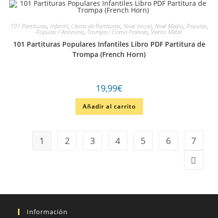
101 Partituras
,
Infantil
,
Libros de Partituras
,
Nivel Inicial
,
Nivel Medio
,
Popular
,
Popular / Anónimo
,
Trompa / Corno Francés
,
Viento Metal
101 Partituras Populares Infantiles Libro PDF Partitura de
Trompa (French Horn)
19,99
€
Añadir al carrito
1
2
3
4
5
6
7
Información