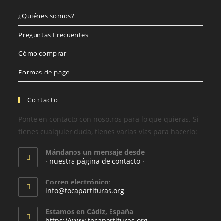
¿Quiénes somos?
Preguntas Frecuentes
Cómo comprar
Formas de pago
Contacto
Ponte en contacto con nosotros para lo que quieras. Si
tienes cualquier duda, tienes varias vías para hacerlo:
Mándanos un mensaje desde
· nuestra página de contacto ·
Correo electrónico:
info@tocapartituras.org
Estamos en Cádiz, España
https://www.tocapartituras.org