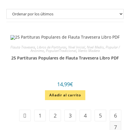
Flauta Travesera
,
Libros de Partituras
,
Nivel Inicial
,
Nivel Medio
,
Popular /
Anónimo
,
Popular/Tradicional
,
Viento Madera
25 Partituras Populares de Flauta Travesera Libro PDF
14,99
€
Añadir al carrito
1
2
3
4
5
6
7