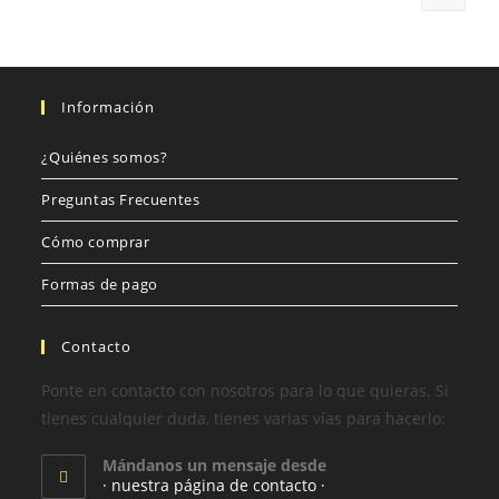
Información
¿Quiénes somos?
Preguntas Frecuentes
Cómo comprar
Formas de pago
Contacto
Ponte en contacto con nosotros para lo que quieras. Si
tienes cualquier duda, tienes varias vías para hacerlo:
Mándanos un mensaje desde
· nuestra página de contacto ·