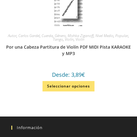
Autor
,
Carlos Gardel
,
Cuerda
,
Género
,
Mishka Ziganoff
,
Nivel Medio
,
Popular
,
Tango
,
Violín
,
Violín
Por una Cabeza Partitura de Violín PDF MIDI Pista KARAOKE
y MP3
Desde:
3,89
€
Seleccionar opciones
Información