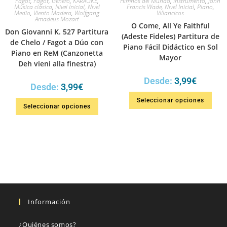
Fagot
,
Fagot
,
Género
,
KARAOKE
,
Himnos del Mundo
,
Instrumento
,
John
Música clásica
,
Nivel Inicial
,
Nivel
Francis Wade
,
Nivel Inicial
,
Piano
,
Medio
,
Viento Madera
,
Wolfgang
Villancicos
Amadeus Mozart
O Come, All Ye Faithful
Don Giovanni K. 527 Partitura
(Adeste Fideles) Partitura de
de Chelo / Fagot a Dúo con
Piano Fácil Didáctico en Sol
Piano en ReM (Canzonetta
Mayor
Deh vieni alla finestra)
Desde:
3,99
€
Desde:
3,99
€
Seleccionar opciones
Seleccionar opciones
Información
¿Quiénes somos?