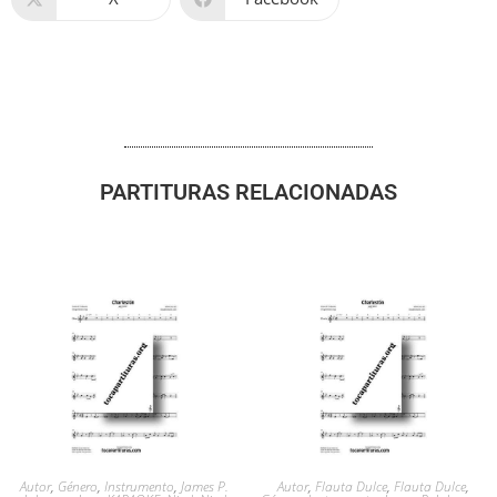
PARTITURAS RELACIONADAS
Autor
,
Género
,
Instrumento
,
James P.
Autor
,
Flauta Dulce
,
Flauta Dulce
,