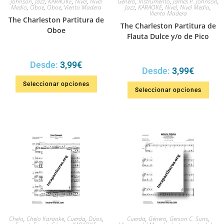
Johnson
,
Jazz
,
KARAOKE
,
Nivel
,
Nivel
Género
,
Instrumento
,
James P. Johnson
,
Medio
,
Oboe
,
Oboe
,
Viento Madera
Jazz
,
KARAOKE
,
Nivel
,
Nivel Medio
,
Viento Madera
The Charleston Partitura de
The Charleston Partitura de
Oboe
Flauta Dulce y/o de Pico
Desde:
3,99
€
Desde:
3,99
€
Seleccionar opciones
Seleccionar opciones
Chelo
,
Chelo Karaoke
,
Cuerda
,
Dúos
,
Cuerda
,
Género
,
Gerson C. Suns
,