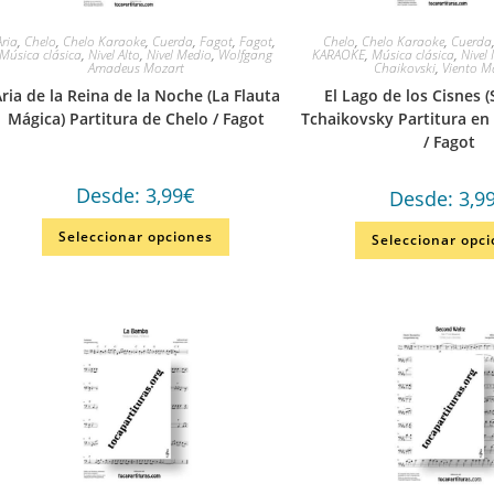
Aria
,
Chelo
,
Chelo Karaoke
,
Cuerda
,
Fagot
,
Fagot
,
Chelo
,
Chelo Karaoke
,
Cuerda
Música clásica
,
Nivel Alto
,
Nivel Medio
,
Wolfgang
KARAOKE
,
Música clásica
,
Nivel 
Amadeus Mozart
Chaikovski
,
Viento M
ria de la Reina de la Noche (La Flauta
El Lago de los Cisnes 
Mágica) Partitura de Chelo / Fagot
Tchaikovsky Partitura en
/ Fagot
Desde:
3,99
€
Desde:
3,9
Seleccionar opciones
Seleccionar opc