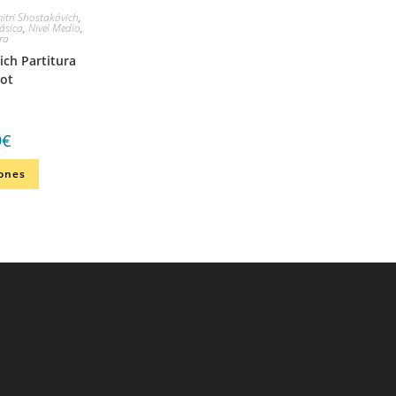
itri Shostakóvich
,
ásica
,
Nivel Medio
,
ra
ich Partitura
got
9
€
iones