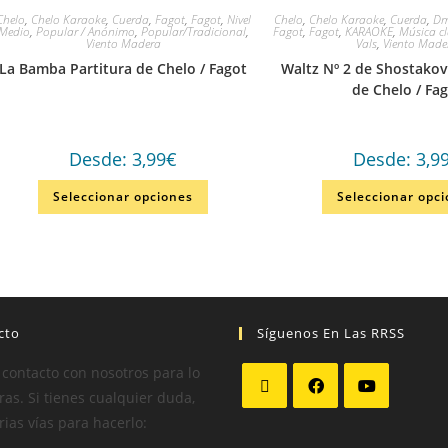
Chelo
,
Chelo Karaoke
,
Cuerda
,
Fagot
,
Fagot
,
Nivel
Chelo
,
Chelo Karaoke
,
Cuerda
,
Dm
Medio
,
Popular / Anónimo
,
Popular/Tradicional
,
Fagot
,
Fagot
,
KARAOKE
,
Música cl
Viento Madera
Vals
,
Viento Made
La Bamba Partitura de Chelo / Fagot
Waltz Nº 2 de Shostakov
de Chelo / Fa
Desde:
3,99
€
Desde:
3,9
Seleccionar opciones
Seleccionar opc
cto
Síguenos En Las RRSS
 contacto con nosotros para lo
as. Si tienes cualquier duda,
rias vías para hacerlo: