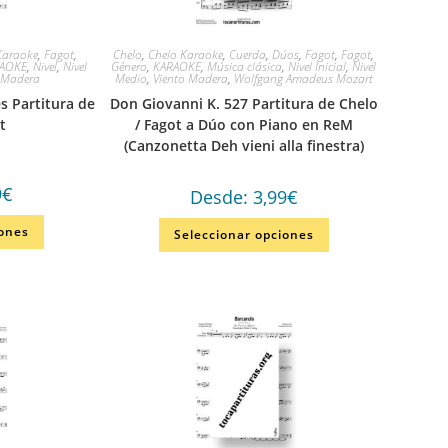
Karaoke
,
Fagot
,
Chelo
,
Chelo Karaoke
,
Cuerda
,
Dúos
,
Fagot
,
Fagot
,
AOKE
,
Nivel
,
Nivel
Género
,
KARAOKE
,
Música clásica
,
Nivel Inicial
,
Nivel
 Madera
Medio
,
Viento Madera
,
Wolfgang Amadeus Mozart
s Partitura de
Don Giovanni K. 527 Partitura de Chelo
t
/ Fagot a Dúo con Piano en ReM
(Canzonetta Deh vieni alla finestra)
9
€
Desde:
3,99
€
iones
Seleccionar opciones