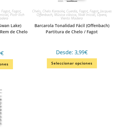
,
Fagot
,
Fagot
,
Chelo
,
Chelo Karaoke
,
Cuerda
,
Fagot
,
Fagot
,
Jacques
Inicial
,
Piotr Ilich
Offenbach
,
Música clásica
,
Nivel Inicial
,
Ópera
,
adera
Viento Madera
(Swan Lake)
Barcarola Tonalidad Fácil (Offenbach)
 Rem de Chelo
Partitura de Chelo / Fagot
Desde:
3,99
€
9
€
Seleccionar opciones
iones