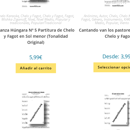
helo Karaoke
,
Chelo y Fagot
,
Chelo y Fagot
,
Fagot
,
Anónimo
,
Autor
,
Chelo
,
Chelo 
Mishka Ziganoff
,
Nivel
,
Nivel Medio
,
Popular y
Fagot
,
Género
,
Instrumento
,
KAR
tradicionales
,
Popular/Tradicional
Medio
,
Popular
,
Viento
anza Húngara Nº 5 Partitura de Chelo
Cantando van los pastore
y Fagot en Sol menor (Tonalidad
Chelo y Fago
Original)
Desde:
3,9
5,99
€
Seleccionar opc
Añadir al carrito