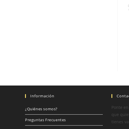
Información
Conta
Ponte en
¿Quiénes somos?
que quier
Preguntas Frecuentes
tienes va