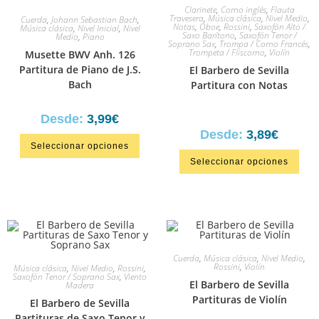
Clarinete
,
Corno inglés
,
Flauta
Travesera
,
Música clásica
,
Nivel Medio
,
Cuerda
,
Johann Sebastian Bach
,
Notas
,
Oboe
,
Rossini
,
Saxofón Alto /
Música clásica
,
Nivel Inicial
,
Nivel
Saxo Barítono
,
Saxofón Tenor /
Medio
,
Piano
Soprano Sax
,
Trompa / Corno Francés
,
Trompeta / Fliscorno
,
Violín
Musette BWV Anh. 126
Partitura de Piano de J.S.
El Barbero de Sevilla
Bach
Partitura con Notas
Desde:
3,99
€
Desde:
3,89
€
Seleccionar opciones
Seleccionar opciones
Cuerda
,
Música clásica
,
Nivel Medio
,
Rossini
,
Violín
Música clásica
,
Nivel Medio
,
Rossini
,
Saxofón Tenor / Soprano Sax
,
Viento
El Barbero de Sevilla
Madera
Partituras de Violín
El Barbero de Sevilla
Partituras de Saxo Tenor y