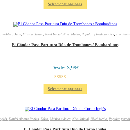
Seleccionar opciones
a Robles
,
Dúos
,
Música clásica
,
Nivel Inicial
,
Nivel Medio
,
Popular y tradicionales
,
Trombón 
El Cóndor Pasa Partitura Dúo de Trombones / Bombardinos
Desde:
3,99
€
Valorado
Seleccionar opciones
en
4.00
de
5
nglés
,
Daniel Alomía Robles
,
Dúos
,
Música clásica
,
Nivel Inicial
,
Nivel Medio
,
Popular y tradi
El Cóndor Pasa Partitura Dúo de Corno Inglés