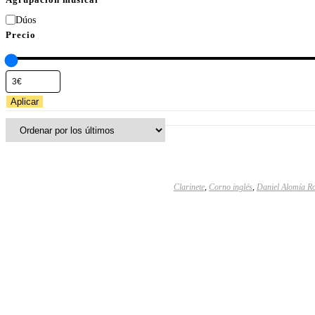
Dúos
Precio
Aplicar
Clarinete
,
Corno inglés
,
Daniel Alomía Ro