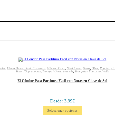
bles
,
Flauta Dulce
,
Flauta Travesera
,
Música clásica
,
Nivel Inicial
,
Notas
,
Oboe
,
Popular y tr
Tenor / Soprano Sax
,
Trompa / Corno Francés
,
Trompeta / Fliscorno
,
Violín
El Cóndor Pasa Partitura Fácil con Notas en Clave de Sol
Desde:
3,99
€
Seleccionar opciones