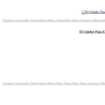
Clarinete
,
Corno inglés
,
Daniel Alomía Robles
,
Flauta Dulce
,
Flauta Travesera
,
Música clá
El Cóndor Pasa Ea
Clarinete
,
Corno inglés
,
Daniel Alomía Robles
,
Dúos
,
Flauta Dulce
,
Flauta Travesera
,
Mús