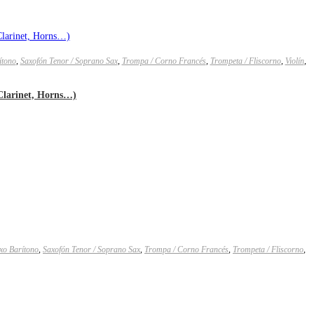
ítono
,
Saxofón Tenor / Soprano Sax
,
Trompa / Corno Francés
,
Trompeta / Fliscorno
,
Violín
,
 Clarinet, Horns…)
axo Barítono
,
Saxofón Tenor / Soprano Sax
,
Trompa / Corno Francés
,
Trompeta / Fliscorno
,