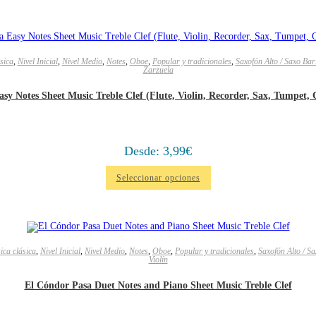
sica
,
Nivel Inicial
,
Nivel Medio
,
Notes
,
Oboe
,
Popular y tradicionales
,
Saxofón Alto / Saxo Bar
Zarzuela
sy Notes Sheet Music Treble Clef (Flute, Violin, Recorder, Sax, Tumpet,
Desde:
3,99
€
Seleccionar opciones
ica clásica
,
Nivel Inicial
,
Nivel Medio
,
Notes
,
Oboe
,
Popular y tradicionales
,
Saxofón Alto / S
Violín
El Cóndor Pasa Duet Notes and Piano Sheet Music Treble Clef