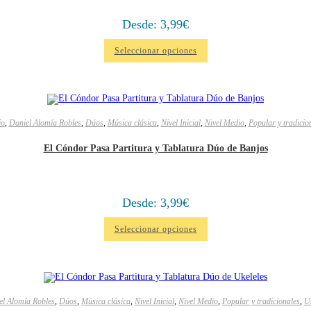
Desde:
3,99
€
Seleccionar opciones
jo
,
Daniel Alomía Robles
,
Dúos
,
Música clásica
,
Nivel Inicial
,
Nivel Medio
,
Popular y tradicio
El Cóndor Pasa Partitura y Tablatura Dúo de Banjos
Desde:
3,99
€
Seleccionar opciones
el Alomía Robles
,
Dúos
,
Música clásica
,
Nivel Inicial
,
Nivel Medio
,
Popular y tradicionales
,
Uk