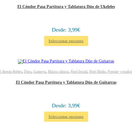
El Cóndor Pasa Partitura y Tablatura Dúo de Ukeleles
Desde:
3,99
€
Seleccionar opciones
l Alomía Robles
,
Dúos
,
Guitarra
,
Música clásica
,
Nivel Inicial
,
Nivel Medio
,
Popular y tradici
El Cóndor Pasa Partitura y Tablatura Dúo de Guitarras
Desde:
3,99
€
Seleccionar opciones