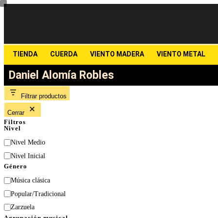
TIENDA
CUERDA
VIENTO MADERA
VIENTO METAL
Daniel Alomía Robles
Filtrar productos
Cerrar
Filtros
Nivel
Nivel Medio
Nivel Inicial
Género
Música clásica
Popular/Tradicional
Zarzuela
Agrupación musical