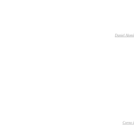
Daniel Alomí
Corno i