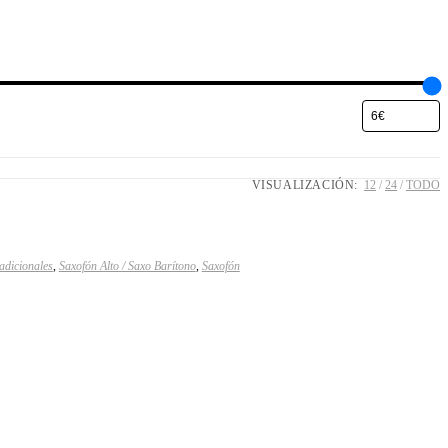
VISUALIZACIÓN:
12
24
TODO
adicionales
,
Saxofón Alto / Saxo Barítono
,
Saxofón