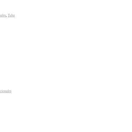
nales
,
Tuba
cionales