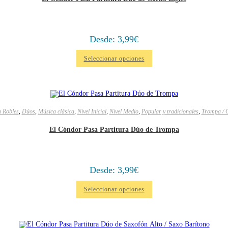
Desde:
3,99
€
Seleccionar opciones
a Robles
,
Dúos
,
Música clásica
,
Nivel Inicial
,
Nivel Medio
,
Popular y tradicionales
,
Trompa / 
El Cóndor Pasa Partitura Dúo de Trompa
Desde:
3,99
€
Seleccionar opciones