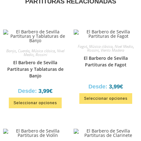
PARTITURAS RELACIONADAS
Fagot
,
Música clásica
,
Nivel Medio
,
Rossini
,
Viento Madera
Banjo
,
Cuerda
,
Música clásica
,
Nivel
Medio
,
Rossini
El Barbero de Sevilla
El Barbero de Sevilla
Partituras de Fagot
Partituras y Tablaturas de
Banjo
Desde:
3,99
€
Desde:
3,99
€
Seleccionar opciones
Seleccionar opciones