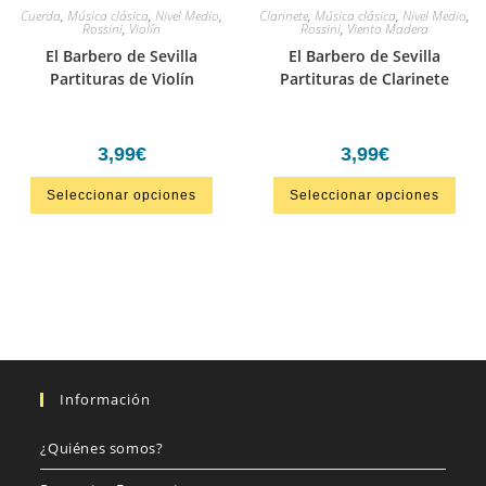
Cuerda
,
Música clásica
,
Nivel Medio
,
Clarinete
,
Música clásica
,
Nivel Medio
,
Rossini
,
Violín
Rossini
,
Viento Madera
El Barbero de Sevilla
El Barbero de Sevilla
Partituras de Violín
Partituras de Clarinete
3,99
€
3,99
€
Seleccionar opciones
Seleccionar opciones
Información
¿Quiénes somos?