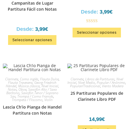
Campanitas de Lugar
Partitura Fácil con Notas
Desde:
3,99
€
Valorado en
Desde:
3,99
€
Seleccionar opciones
5.00
de 5
Seleccionar opciones
Clarinete
,
Corno inglés
,
Flauta Dulce
,
Clarinete
,
Libros de Partituras
,
Nivel
Flauta Travesera
,
Georg Friedrich
Inicial
,
Nivel Medio
,
Popular / Anónimo
,
Händel
,
Música clásica
,
Nivel Inicial
,
Popular/Tradicional
,
Viento Madera
Notas
,
Oboe
,
Saxofón Alto / Saxo
Barítono
,
Saxofón Tenor / Soprano
25 Partituras Populares de
Sax
,
Trompa / Corno Francés
,
Clarinete Libro PDF
Trompeta / Fliscorno
,
Violín
Lascia Ch’io Pianga de Handel
Partitura con Notas
14,99
€