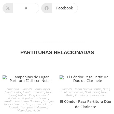
X
Facebook
PARTITURAS RELACIONADAS
Armónica
,
Clarinete
,
Corno inglés
,
Clarinete
,
Daniel Alomía Robles
,
Dúos
,
Flauta Dulce
,
Flauta Travesera
,
Nivel
Música clásica
,
Nivel Inicial
,
Nivel
Inicial
,
Notas
,
Oboe
,
Popular /
Medio
,
Popular y tradicionales
Anónimo
,
Popular/Tradicional
,
Saxofón Alto / Saxo Barítono
,
Saxofón
El Cóndor Pasa Partitura Dúo
Tenor / Soprano Sax
,
Trompa / Corno
de Clarinete
Francés
,
Trompeta / Fliscorno
,
Villancicos
,
Violín