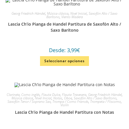
Georg Friedrich Händel
,
Música clásica
,
Nivel Inicial
,
Saxofón Alto / Saxo
Barítono
,
Viento Madera
Lascia Ch’io Pianga de Handel Partitura de Saxofón Alto /
Saxo Barítono
Desde:
3,99
€
Seleccionar opciones
Clarinete
,
Corno inglés
,
Flauta Dulce
,
Flauta Travesera
,
Georg Friedrich Händel
,
Música clásica
,
Nivel Inicial
,
Notas
,
Oboe
,
Saxofón Alto / Saxo Barítono
,
Saxofón Tenor / Soprano Sax
,
Trompa / Corno Francés
,
Trompeta / Fliscorno
,
Violín
Lascia Ch’io Pianga de Handel Partitura con Notas