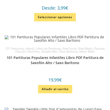
Desde:
3,99
€
Seleccionar opciones
101 Partituras
,
Infantil
,
Libros de Partituras
,
Nivel Inicial
,
Nivel Medio
,
Popular
,
Popular / Anónimo
,
Saxofón Alto / Saxo Barítono
,
Viento Metal
101 Partituras Populares Infantiles Libro PDF Partitura de
Saxofón Alto / Saxo Barítono
19,99
€
Añadir al carrito