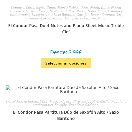
Clarinete
,
Corno inglés
,
Daniel Alomía Robles
,
Dúos
,
Flauta Dulce
,
Flauta
Travesera
,
Música clásica
,
Nivel Inicial
,
Nivel Medio
,
Notes
,
Oboe
,
Popular y
tradicionales
,
Saxofón Alto / Saxo Barítono
,
Saxofón Tenor / Soprano Sax
,
Trompa / Corno Francés
,
Trompeta / Fliscorno
,
Violín
El Cóndor Pasa Duet Notes and Piano Sheet Music Treble
Clef
Desde:
3,99
€
Seleccionar opciones
Daniel Alomía Robles
,
Dúos
,
Música clásica
,
Nivel Inicial
,
Nivel Medio
,
Popular y
tradicionales
,
Saxofón Alto / Saxo Barítono
El Cóndor Pasa Partitura Dúo de Saxofón Alto / Saxo
Barítono