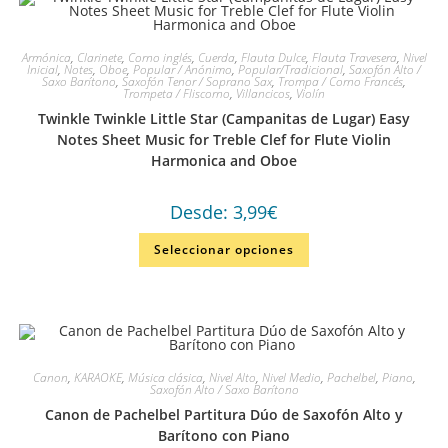
Armónica
,
Clarinete
,
Corno inglés
,
Cuerda
,
Flauta Dulce
,
Flauta Travesera
,
Nivel
Inicial
,
Notes
,
Oboe
,
Popular / Anónimo
,
Popular/Tradicional
,
Saxofón Alto /
Saxo Barítono
,
Saxofón Tenor / Soprano Sax
,
Trompa / Corno Francés
,
Trompeta / Fliscorno
,
Villancicos
,
Violín
Twinkle Twinkle Little Star (Campanitas de Lugar) Easy
Notes Sheet Music for Treble Clef for Flute Violin
Harmonica and Oboe
Desde:
3,99
€
Seleccionar opciones
Canon
,
KARAOKE
,
Música clásica
,
Nivel Alto
,
Nivel Medio
,
Pachelbel
,
Piano
,
Saxofón Alto / Saxo Barítono
Canon de Pachelbel Partitura Dúo de Saxofón Alto y
Barítono con Piano