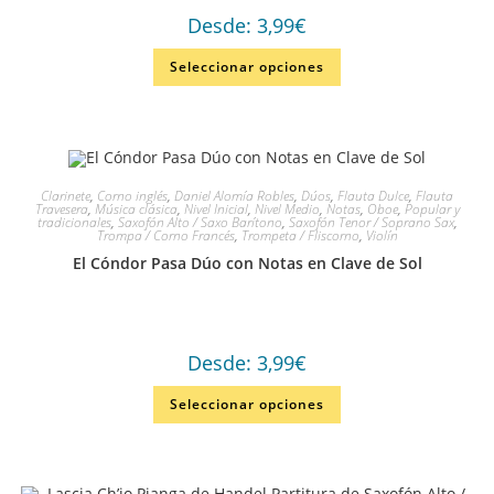
Desde:
3,99
€
Seleccionar opciones
Clarinete
,
Corno inglés
,
Daniel Alomía Robles
,
Dúos
,
Flauta Dulce
,
Flauta
Travesera
,
Música clásica
,
Nivel Inicial
,
Nivel Medio
,
Notas
,
Oboe
,
Popular y
tradicionales
,
Saxofón Alto / Saxo Barítono
,
Saxofón Tenor / Soprano Sax
,
Trompa / Corno Francés
,
Trompeta / Fliscorno
,
Violín
El Cóndor Pasa Dúo con Notas en Clave de Sol
Desde:
3,99
€
Seleccionar opciones