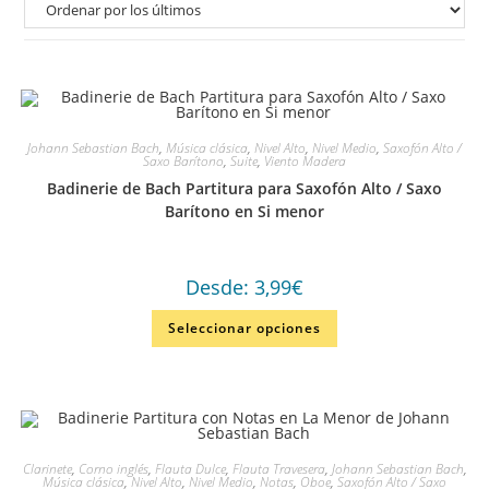
Johann Sebastian Bach
,
Música clásica
,
Nivel Alto
,
Nivel Medio
,
Saxofón Alto /
Saxo Barítono
,
Suite
,
Viento Madera
Badinerie de Bach Partitura para Saxofón Alto / Saxo
Barítono en Si menor
Desde:
3,99
€
Seleccionar opciones
Clarinete
,
Corno inglés
,
Flauta Dulce
,
Flauta Travesera
,
Johann Sebastian Bach
,
Música clásica
,
Nivel Alto
,
Nivel Medio
,
Notas
,
Oboe
,
Saxofón Alto / Saxo