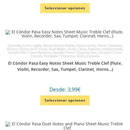
Seleccionar opciones
Clarinete
,
Corno inglés
,
Daniel Alomía Robles
,
Flauta Dulce
,
Flauta Travesera
,
Música clásica
,
Nivel Inicial
,
Nivel Medio
,
Notes
,
Oboe
,
Popular y tradicionales
,
Saxofón Alto / Saxo Barítono
,
Saxofón Tenor / Soprano Sax
,
Trompa / Corno
Francés
,
Trompeta / Fliscorno
,
Violín
,
Zarzuela
El Cóndor Pasa Easy Notes Sheet Music Treble Clef (Flute,
Violin, Recorder, Sax, Tumpet, Clarinet, Horns…)
Desde:
3,99
€
Seleccionar opciones