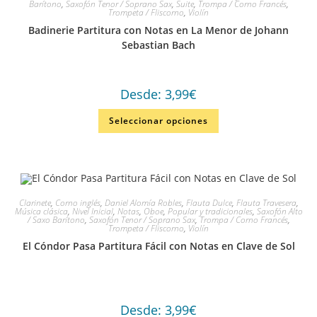
Barítono
,
Saxofón Tenor / Soprano Sax
,
Suite
,
Trompa / Corno Francés
,
Trompeta / Fliscorno
,
Violín
Badinerie Partitura con Notas en La Menor de Johann
Sebastian Bach
Desde:
3,99
€
Seleccionar opciones
Clarinete
,
Corno inglés
,
Daniel Alomía Robles
,
Flauta Dulce
,
Flauta Travesera
,
Música clásica
,
Nivel Inicial
,
Notas
,
Oboe
,
Popular y tradicionales
,
Saxofón Alto
/ Saxo Barítono
,
Saxofón Tenor / Soprano Sax
,
Trompa / Corno Francés
,
Trompeta / Fliscorno
,
Violín
El Cóndor Pasa Partitura Fácil con Notas en Clave de Sol
Desde:
3,99
€