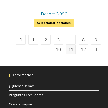
Desde:
3,99
€
Seleccionar opciones
1
2
3
…
8
9
10
11
12
Información
¿Quiénes somos?
Preguntas Frecuentes
Cómo comprar