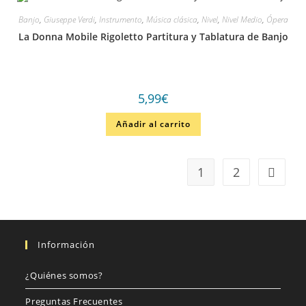
Banjo
,
Giuseppe Verdi
,
Instrumento
,
Música clásica
,
Nivel
,
Nivel Medio
,
Ópera
La Donna Mobile Rigoletto Partitura y Tablatura de Banjo
5,99
€
Añadir al carrito
1
2
Información
¿Quiénes somos?
Preguntas Frecuentes