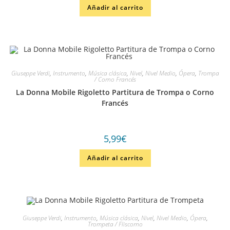
Añadir al carrito
Giuseppe Verdi
,
Instrumento
,
Música clásica
,
Nivel
,
Nivel Medio
,
Ópera
,
Trompa
/ Corno Francés
La Donna Mobile Rigoletto Partitura de Trompa o Corno
Francés
5,99
€
Añadir al carrito
Giuseppe Verdi
,
Instrumento
,
Música clásica
,
Nivel
,
Nivel Medio
,
Ópera
,
Trompeta / Fliscorno