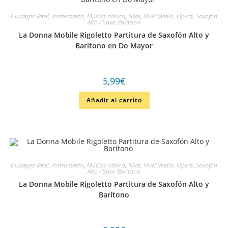
Giuseppe Verdi
,
Instrumento
,
Música clásica
,
Nivel
,
Nivel Medio
,
Ópera
,
Saxofón
Alto / Saxo Barítono
La Donna Mobile Rigoletto Partitura de Saxofón Alto y
Barítono en Do Mayor
5,99
€
Añadir al carrito
Giuseppe Verdi
,
Instrumento
,
Música clásica
,
Nivel
,
Nivel Medio
,
Ópera
,
Saxofón
Alto / Saxo Barítono
La Donna Mobile Rigoletto Partitura de Saxofón Alto y
Barítono