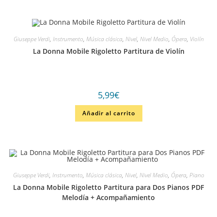
Giuseppe Verdi
,
Instrumento
,
Música clásica
,
Nivel
,
Nivel Medio
,
Ópera
,
Violín
La Donna Mobile Rigoletto Partitura de Violín
5,99
€
Añadir al carrito
Giuseppe Verdi
,
Instrumento
,
Música clásica
,
Nivel
,
Nivel Medio
,
Ópera
,
Piano
La Donna Mobile Rigoletto Partitura para Dos Pianos PDF
Melodía + Acompañamiento