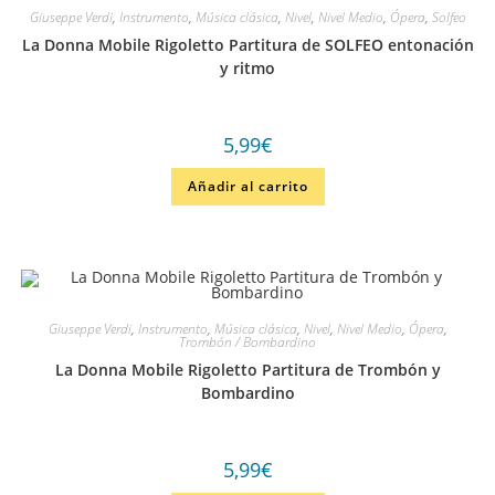
Giuseppe Verdi
,
Instrumento
,
Música clásica
,
Nivel
,
Nivel Medio
,
Ópera
,
Solfeo
La Donna Mobile Rigoletto Partitura de SOLFEO entonación
y ritmo
5,99
€
Añadir al carrito
Giuseppe Verdi
,
Instrumento
,
Música clásica
,
Nivel
,
Nivel Medio
,
Ópera
,
Trombón / Bombardino
La Donna Mobile Rigoletto Partitura de Trombón y
Bombardino
5,99
€