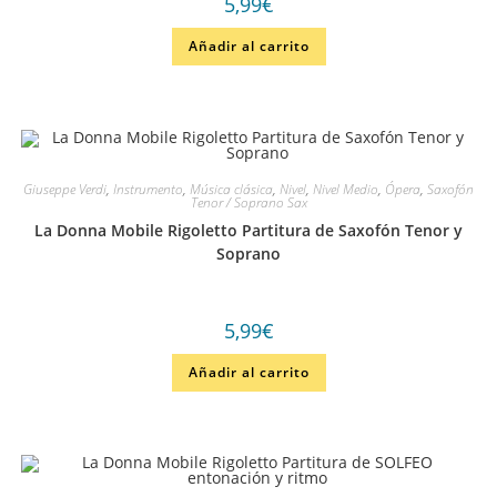
5,99
€
Añadir al carrito
Giuseppe Verdi
,
Instrumento
,
Música clásica
,
Nivel
,
Nivel Medio
,
Ópera
,
Saxofón
Tenor / Soprano Sax
La Donna Mobile Rigoletto Partitura de Saxofón Tenor y
Soprano
5,99
€
Añadir al carrito