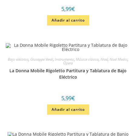
5,99
€
Añadir al carrito
Bajo eléctrico
,
Giuseppe Verdi
,
Instrumento
,
Música clásica
,
Nivel
,
Nivel Medio
,
Ópera
La Donna Mobile Rigoletto Partitura y Tablatura de Bajo
Eléctrico
5,99
€
Añadir al carrito