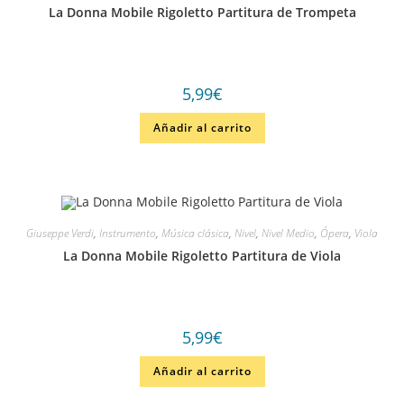
La Donna Mobile Rigoletto Partitura de Trompeta
5,99
€
Añadir al carrito
Giuseppe Verdi
,
Instrumento
,
Música clásica
,
Nivel
,
Nivel Medio
,
Ópera
,
Viola
La Donna Mobile Rigoletto Partitura de Viola
5,99
€
Añadir al carrito