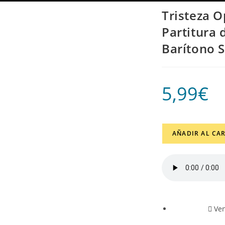
Tristeza O
Partitura 
Barítono 
5,99
€
AÑADIR AL CA
Ve