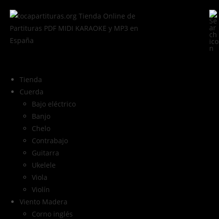
Tienda
Cuerda
Bajo eléctrico
Banjo
Chelo
Contrabajo
Guitarra
Ukelele
Viola
Violín
Viento Madera
Corno inglés