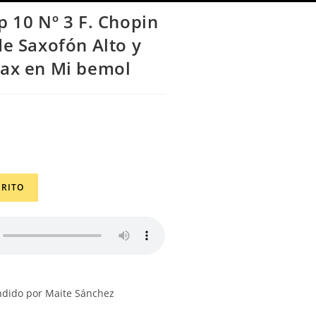
p 10 Nº 3 F. Chopin
de Saxofón Alto y
Sax en Mi bemol
RRITO
ndido por Maite Sánchez