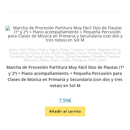
Autor
,
Caja China
,
Chelo y Fagot
,
Claves
,
Crótalos
,
Cuerda
,
diegosax
,
Dúos
,
Flauta Dulce
,
Flauta Dulce
,
Flauta Travesera
,
Flauta Travesera
,
Marchas de
Procesión
,
Nivel Inicial
,
Notas
,
Notas
,
Oboe
,
Pandereta
,
Pandero
,
Pandero
,
Percusión
,
Piano
,
Piano
,
Solfeo
,
Triángulo
,
Violín
,
Violín
Marcha de Procesión Partitura Muy Fácil Dúo de Flautas (1ª
y 2ª) + Piano acompañamiento + Pequeña Percusión para
Clases de Música en Primaria y Secundaria (con dos y tres
notas) en Sol M
7,99
€
Añadir al carrito