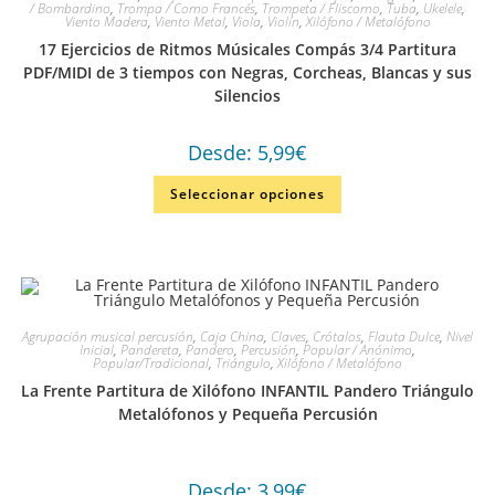
/ Bombardino
,
Trompa / Corno Francés
,
Trompeta / Fliscorno
,
Tuba
,
Ukelele
,
Viento Madera
,
Viento Metal
,
Viola
,
Violín
,
Xilófono / Metalófono
17 Ejercicios de Ritmos Músicales Compás 3/4 Partitura
PDF/MIDI de 3 tiempos con Negras, Corcheas, Blancas y sus
Silencios
Desde:
5,99
€
Seleccionar opciones
Agrupación musical percusión
,
Caja China
,
Claves
,
Crótalos
,
Flauta Dulce
,
Nivel
Inicial
,
Pandereta
,
Pandero
,
Percusión
,
Popular / Anónimo
,
Popular/Tradicional
,
Triángulo
,
Xilófono / Metalófono
La Frente Partitura de Xilófono INFANTIL Pandero Triángulo
Metalófonos y Pequeña Percusión
Desde:
3,99
€