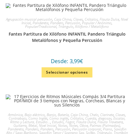
Agrupación musical percusión
,
Caja China
,
Claves
,
Crótalos
,
Flauta Dulce
,
Nivel
Inicial
,
Pandereta
,
Pandero
,
Percusión
,
Popular / Anónimo
,
Popular/Tradicional
,
Triángulo
,
Xilófono / Metalófono
Fantes Partitura de Xilófono INFANTIL Pandero Triángulo
Metalófonos y Pequeña Percusión
Desde:
3,99
€
Seleccionar opciones
Armónica
,
Bajo eléctrico
,
Banjo
,
Batería
,
Caja China
,
Chelo
,
Clarinete
,
Claves
,
Contrabajo
,
Corno Inglés
,
Corno inglés
,
Crótalos
,
Cuerda
,
diegosax
,
Escalas,
Ritmo y Lectura, Estudio...
,
Estudio
,
Fagot
,
Flauta Dulce
,
Flauta Travesera
,
Guitarra
,
Metal
,
Nivel Inicial
,
Notas
,
Notes
,
Oboe
,
Palmas (Palmadas)
,
Pandereta
,
Pandero
,
Pandero
,
Percusión
,
Percusión corporal
,
Piano
,
Saxofón
Alto / Saxo Barítono
,
Saxofón Tenor / Soprano Sax
,
Solfeo
,
Triángulo
,
Trombón