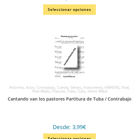
Seleccionar opciones
Anónimo
,
Autor
,
Contrabajo
,
Cuerda
,
Género
,
Instrumento
,
KARAOKE
,
Nivel
,
Nivel Medio
,
Popular
,
Tuba
,
Tuba
,
Viento Metal
Cantando van los pastores Partitura de Tuba / Contrabajo
Desde:
3,99
€
Seleccionar opciones