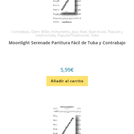
Contrabajo
,
Glenn Miller
,
Instrumento
,
Jazz
,
Nivel
,
Nivel Inicial
,
Popular y
tradicionales
,
Popular/Tradicional
,
Tuba
Moonlight Serenade Partitura Fácil de Tuba y Contrabajo
5,99
€
Añadir al carrito