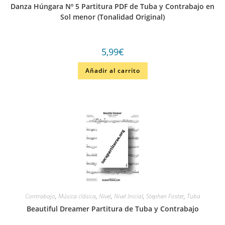
Danza Húngara Nº 5 Partitura PDF de Tuba y Contrabajo en
Sol menor (Tonalidad Original)
5,99
€
Añadir al carrito
Contrabajo
,
Música clásica
,
Nivel
,
Nivel Inicial
,
Stephen Foster
,
Tuba
Beautiful Dreamer Partitura de Tuba y Contrabajo