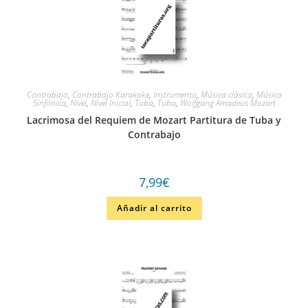
Contrabajo
,
Contrabajo Karakoke
,
Instrumento
,
Música clásica
,
Música
Sinfónica
,
Nivel
,
Nivel Inicial
,
Tuba
,
Tuba
,
Wolfgang Amadeus Mozart
Lacrimosa del Requiem de Mozart Partitura de Tuba y
Contrabajo
7,99
€
Añadir al carrito