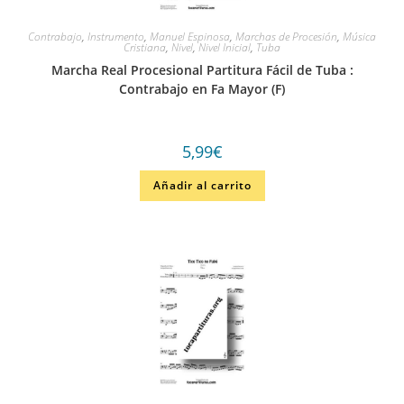
Contrabajo
,
Instrumento
,
Manuel Espinosa
,
Marchas de Procesión
,
Música
Cristiana
,
Nivel
,
Nivel Inicial
,
Tuba
Marcha Real Procesional Partitura Fácil de Tuba :
Contrabajo en Fa Mayor (F)
5,99
€
Añadir al carrito