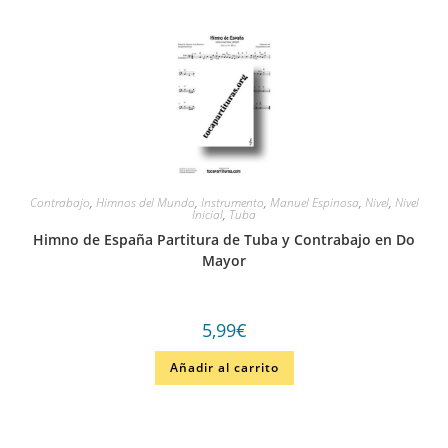
Contrabajo
,
Himnos del Mundo
,
Instrumento
,
Manuel Espinosa
,
Nivel
,
Nivel
Inicial
,
Tuba
Himno de España Partitura de Tuba y Contrabajo en Do
Mayor
5,99
€
Añadir al carrito