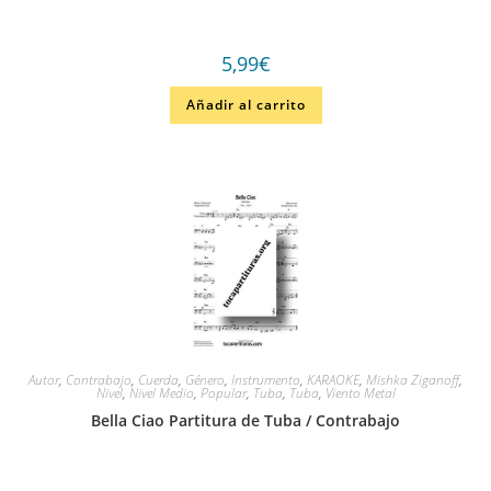
5,99
€
Añadir al carrito
Autor
,
Contrabajo
,
Cuerda
,
Género
,
Instrumento
,
KARAOKE
,
Mishka Ziganoff
,
Nivel
,
Nivel Medio
,
Popular
,
Tuba
,
Tuba
,
Viento Metal
Bella Ciao Partitura de Tuba / Contrabajo