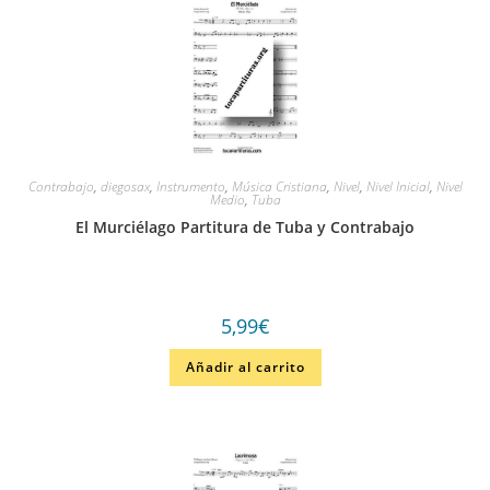
Contrabajo
,
diegosax
,
Instrumento
,
Música Cristiana
,
Nivel
,
Nivel Inicial
,
Nivel
Medio
,
Tuba
El Murciélago Partitura de Tuba y Contrabajo
5,99
€
Añadir al carrito