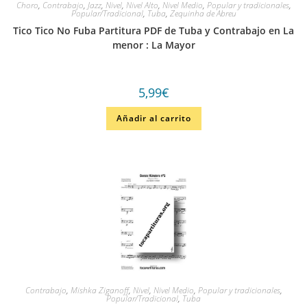
Choro
,
Contrabajo
,
Jazz
,
Nivel
,
Nivel Alto
,
Nivel Medio
,
Popular y tradicionales
,
Popular/Tradicional
,
Tuba
,
Zequinha de Abreu
Tico Tico No Fuba Partitura PDF de Tuba y Contrabajo en La
menor : La Mayor
5,99
€
Añadir al carrito
Contrabajo
,
Mishka Ziganoff
,
Nivel
,
Nivel Medio
,
Popular y tradicionales
,
Popular/Tradicional
,
Tuba