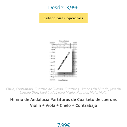
Desde:
3,99
€
Seleccionar opciones
Chelo
,
Contrabajo
,
Cuarteto de Cuerda
,
Cuartetos
,
Himnos del Mundo
,
José del
Castillo Díaz
,
Nivel Inicial
,
Nivel Medio
,
Popular
,
Viola
,
Violín
Himno de Andalucía Partituras de Cuarteto de cuerdas
Violín + Viola + Chelo + Contrabajo
7,99
€