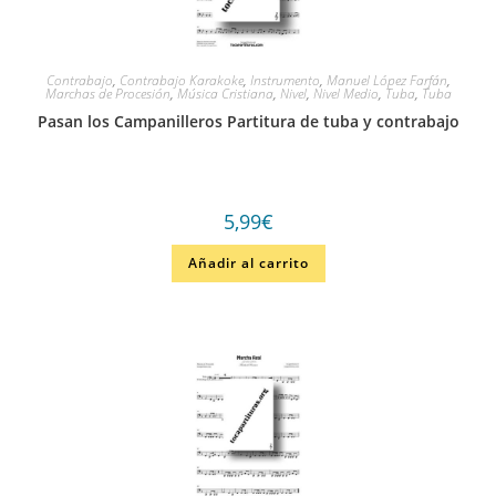
Contrabajo
,
Contrabajo Karakoke
,
Instrumento
,
Manuel López Farfán
,
Marchas de Procesión
,
Música Cristiana
,
Nivel
,
Nivel Medio
,
Tuba
,
Tuba
Pasan los Campanilleros Partitura de tuba y contrabajo
5,99
€
Añadir al carrito