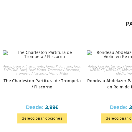
P
Autor
,
Género
,
Instrumento
,
James P. Johnson
,
Jazz
,
Autor
,
Cuerda
,
Género
,
Henry
KARAOKE
,
Nivel
,
Nivel Medio
,
Trompeta / Fliscorno
,
KARAOKE
,
KARAOKE
,
Música
Trompeta / Fliscorno
,
Viento Metal
Medio
,
Vio
The Charleston Partitura de Trompeta
Rondeau Abdelazer Par
/ Fliscorno
en Re m de 
Desde:
3,99
€
Desde:
3
Seleccionar opciones
Seleccionar 