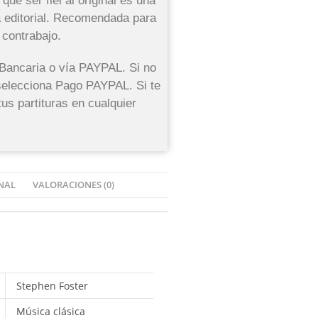
qué ser fiel al original es una
a editorial. Recomendada para
 contrabajo.
 Bancaria o vía PAYPAL. Si no
r selecciona Pago PAYPAL. Si te
us partituras en cualquier
NAL
VALORACIONES (0)
Stephen Foster
Música clásica