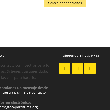
Seleccionar opciones
cto
Síguenos En Las RRSS
 contacto con nosotros para lo
as. Si tienes cualquier duda,
rias vías para hacerlo:
Mándanos un mensaje desde
· nuestra página de contacto ·
Correo electrónico:
info@tocapartituras.org