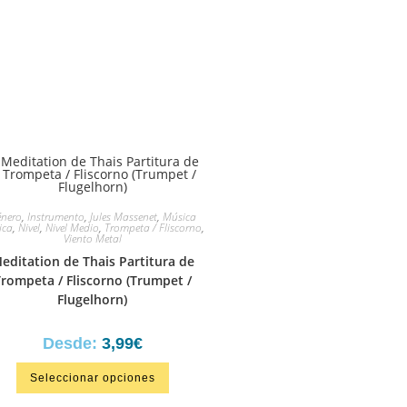
nero
,
Instrumento
,
‎Jules Massenet
,
Música
ica
,
Nivel
,
Nivel Medio
,
Trompeta / Fliscorno
,
Viento Metal
editation de Thais Partitura de
rompeta / Fliscorno (Trumpet /
Flugelhorn)
Desde:
3,99
€
Seleccionar opciones