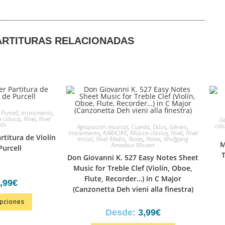
ARTITURAS RELACIONADAS
 Purcell
,
Instrumento
,
 clásica
,
Nivel
,
Nivel
Gé
lín
clás
Agrupación musical
,
Cuerda
,
Dúos
,
Género
,
Instrumento
,
KARAOKE
,
Música clásica
,
Nivel
,
Nivel
titura de Violín
Inicial
,
Nivel Medio
,
Notes
,
Notes
,
Wolfgang
M
Amadeus Mozart
Purcell
T
Don Giovanni K. 527 Easy Notes Sheet
Music for Treble Clef (Violín, Oboe,
Flute, Recorder…) in C Major
,99
€
(Canzonetta Deh vieni alla finestra)
opciones
Desde:
3,99
€