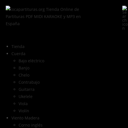
Tienda
Cuerda
Bajo eléctrico
Banjo
Chelo
Contrabajo
Guitarra
Ukelele
Viola
Violín
Viento Madera
Corno inglés