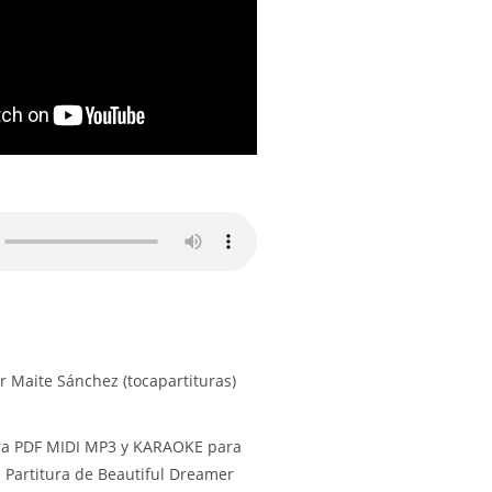
r Maite Sánchez (tocapartituras)
ura PDF MIDI MP3 y KARAOKE para
 Partitura de Beautiful Dreamer