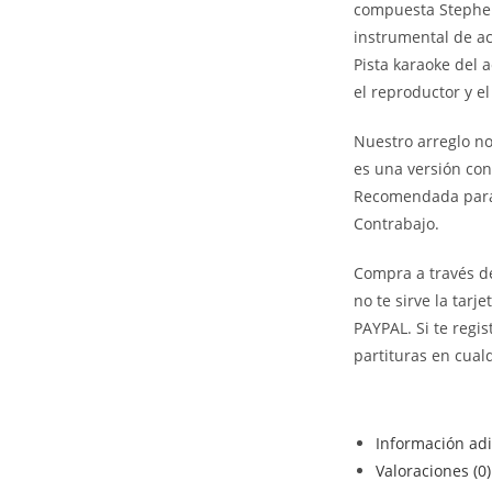
compuesta Stephen 
instrumental de a
Pista karaoke del
el reproductor y e
Nuestro arreglo no 
es una versión con 
Recomendada para 
Contrabajo.
Compra a través de
no te sirve la tarj
PAYPAL. Si te regi
partituras en cua
Información adi
Valoraciones (0)