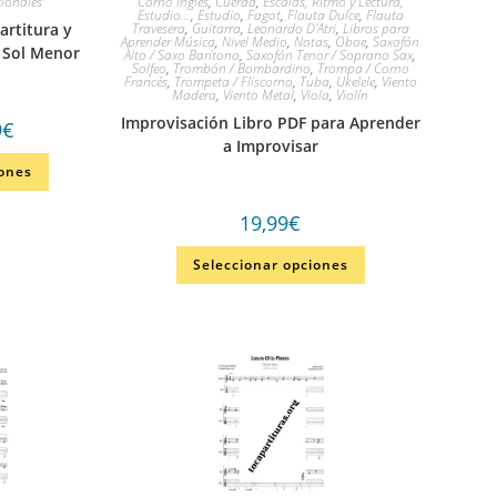
cionales
Corno inglés
,
Cuerda
,
Escalas, Ritmo y Lectura,
Estudio...
,
Estudio
,
Fagot
,
Flauta Dulce
,
Flauta
artitura y
Travesera
,
Guitarra
,
Leonardo D'Atri
,
Libros para
Aprender Música
,
Nivel Medio
,
Notas
,
Oboe
,
Saxofón
 Sol Menor
Alto / Saxo Barítono
,
Saxofón Tenor / Soprano Sax
,
Solfeo
,
Trombón / Bombardino
,
Trompa / Corno
Francés
,
Trompeta / Fliscorno
,
Tuba
,
Ukelele
,
Viento
Madera
,
Viento Metal
,
Viola
,
Violín
Improvisación Libro PDF para Aprender
9
€
a Improvisar
iones
19,99
€
Seleccionar opciones