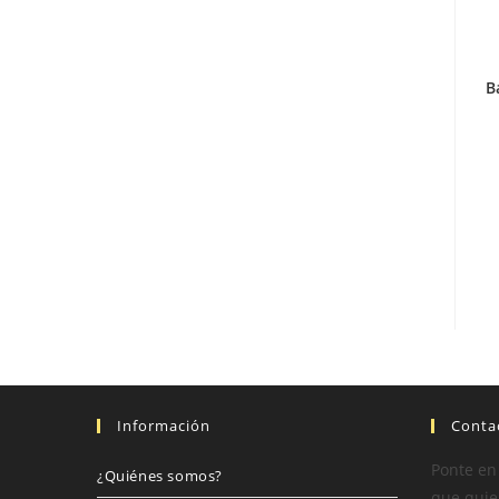
B
Información
Conta
Ponte en
¿Quiénes somos?
que quier