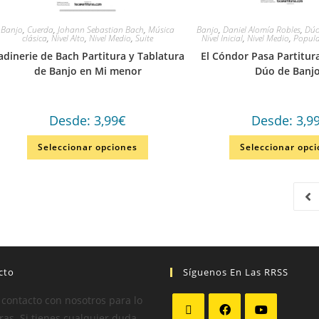
Banjo
,
Cuerda
,
Johann Sebastian Bach
,
Música
Banjo
,
Daniel Alomía Robles
,
Dú
clásica
,
Nivel Alto
,
Nivel Medio
,
Suite
Nivel Inicial
,
Nivel Medio
,
Popula
adinerie de Bach Partitura y Tablatura
El Cóndor Pasa Partitur
de Banjo en Mi menor
Dúo de Banj
Desde:
3,99
€
Desde:
3,9
Seleccionar opciones
Seleccionar opc
cto
Síguenos En Las RRSS
 contacto con nosotros para lo
as. Si tienes cualquier duda,