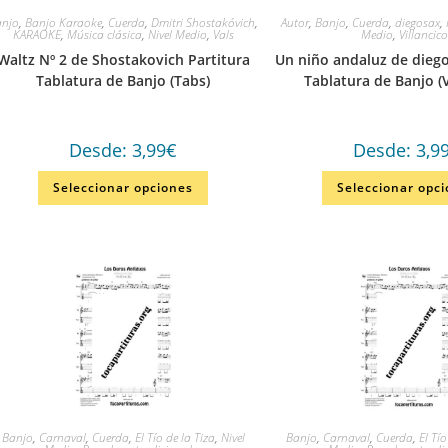
anjo
,
Banjo Karaoke
,
Cuerda
,
Dmitri Shostakóvich
,
Autor
,
Banjo
,
Cuerda
,
diegosax
,
KARAOKE
,
Música clásica
,
Nivel Medio
,
Vals
Medio
,
Villancic
Waltz Nº 2 de Shostakovich Partitura
Un niño andaluz de diego
Tablatura de Banjo (Tabs)
Tablatura de Banjo (V
Desde:
3,99
€
Desde:
3,9
Seleccionar opciones
Seleccionar opc
Banjo
,
Carnaval
,
Cuerda
,
El Tío de la Tiza
,
Nivel
Banjo
,
Carnaval
,
Cuerda
,
El Tío