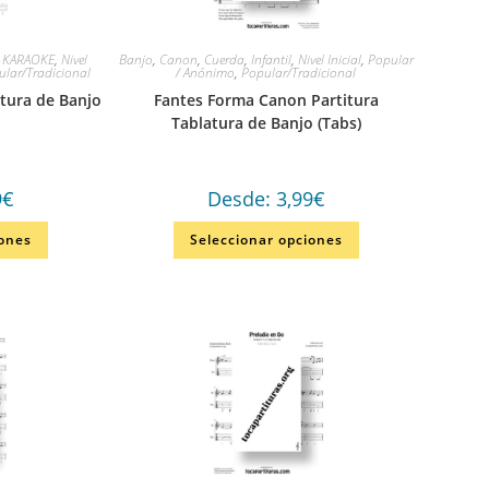
,
KARAOKE
,
Nivel
Banjo
,
Canon
,
Cuerda
,
Infantil
,
Nivel Inicial
,
Popular
ular/Tradicional
/ Anónimo
,
Popular/Tradicional
tura de Banjo
Fantes Forma Canon Partitura
Tablatura de Banjo (Tabs)
9
€
Desde:
3,99
€
iones
Seleccionar opciones