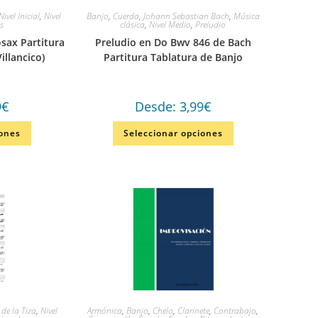
Nivel Inicial
,
Nivel
Banjo
,
Cuerda
,
Johann Sebastian Bach
,
Música
os
clásica
,
Nivel Medio
,
Preludio
sax Partitura
Preludio en Do Bwv 846 de Bach
illancico)
Partitura Tablatura de Banjo
9
€
Desde:
3,99
€
iones
Seleccionar opciones
 de la Tiza
,
Nivel
Armónica
,
Banjo
,
Chelo
,
Clarinete
,
Contrabajo
,