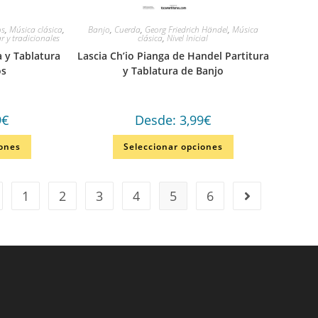
os
,
Música clásica
,
Banjo
,
Cuerda
,
Georg Friedrich Händel
,
Música
r y tradicionales
clásica
,
Nivel Inicial
a y Tablatura
Lascia Ch’io Pianga de Handel Partitura
os
y Tablatura de Banjo
9
€
Desde:
3,99
€
iones
Seleccionar opciones
1
2
3
4
5
6