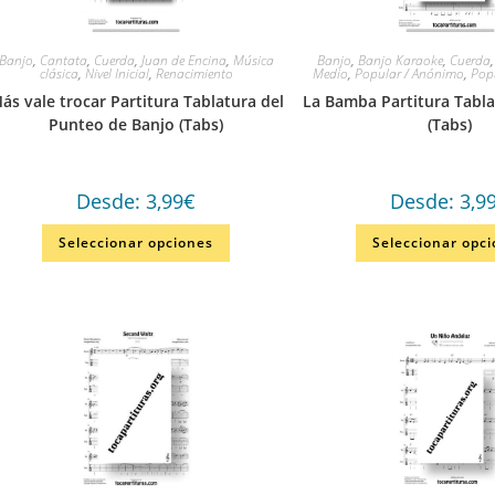
Banjo
,
Cantata
,
Cuerda
,
Juan de Encina
,
Música
Banjo
,
Banjo Karaoke
,
Cuerda
clásica
,
Nivel Inicial
,
Renacimiento
Medio
,
Popular / Anónimo
,
Pop
ás vale trocar Partitura Tablatura del
La Bamba Partitura Tabla
Punteo de Banjo (Tabs)
(Tabs)
Desde:
3,99
€
Desde:
3,9
Seleccionar opciones
Seleccionar opc