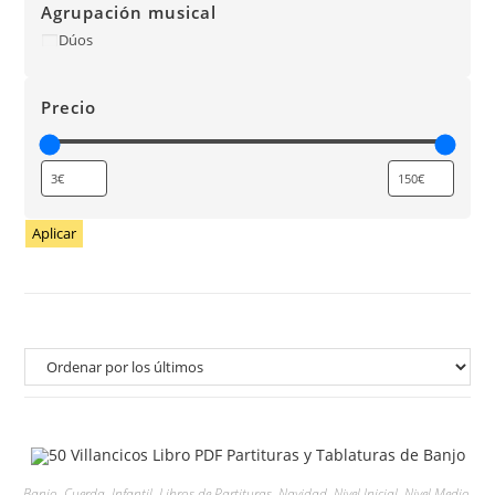
Agrupación musical
Dúos
Precio
Aplicar
Banjo
,
Cuerda
,
Infantil
,
Libros de Partituras
,
Navidad
,
Nivel Inicial
,
Nivel Medio
,