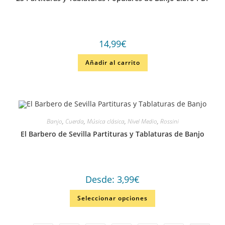
14,99
€
Añadir al carrito
Banjo
,
Cuerda
,
Música clásica
,
Nivel Medio
,
Rossini
El Barbero de Sevilla Partituras y Tablaturas de Banjo
Desde:
3,99
€
Seleccionar opciones