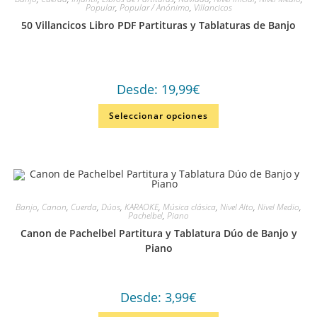
Popular
,
Popular / Anónimo
,
Villancicos
50 Villancicos Libro PDF Partituras y Tablaturas de Banjo
Desde:
19,99
€
Seleccionar opciones
Banjo
,
Canon
,
Cuerda
,
Dúos
,
KARAOKE
,
Música clásica
,
Nivel Alto
,
Nivel Medio
,
Pachelbel
,
Piano
Canon de Pachelbel Partitura y Tablatura Dúo de Banjo y
Piano
Desde:
3,99
€