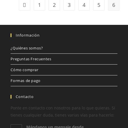
1
2
3
4
5
6
Información
¿Quiénes somos?
Preguntas Frecuentes
Cómo comprar
Formas de pago
Contacto
Ponte en contacto con nosotros para lo que quieras. Si
tienes cualquier duda, tienes varias vías para hacerlo:
Mándanos un mensaje desde