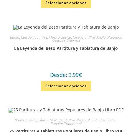
Seleccionar opciones
Banjo
,
Cuerda
,
Juan Vert
,
Música clásica
,
Nivel Alto
,
Nivel Medio
,
Reveriano
Soutullo
,
Zarzuela
La Leyenda del Beso Partitura y Tablatura de Banjo
Desde:
3,99
€
Seleccionar opciones
Banjo
,
Cuerda
,
Libros
,
Nivel Inicial
,
Nivel Medio
,
Popular / Anónimo
,
Popular/Tradicional
25 Partituras y Tablaturas Populares de Banjo Libro PDF