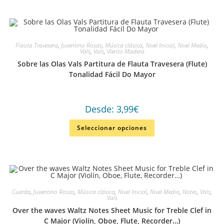
Flauta Travesera
,
Juventino Rosas
,
Música clásica
,
Nivel Inicial
,
Nivel Medio
,
Vals
,
Vals
,
Viento Madera
Sobre las Olas Vals Partitura de Flauta Travesera (Flute)
Tonalidad Fácil Do Mayor
Desde:
3,99
€
Seleccionar opciones
Cuerda
,
Juventino Rosas
,
Música clásica
,
Nivel Inicial
,
Nivel Medio
,
Notes
,
Vals
,
Vals
Over the waves Waltz Notes Sheet Music for Treble Clef in
C Major (Violín, Oboe, Flute, Recorder…)