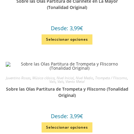
Sobre las Olas Partitura de Clarinete en La Mayor
(Tonalidad Original)
Desde:
3,99
€
Seleccionar opciones
Juventino Rosas
,
Música clásica
,
Nivel Inicial
,
Nivel Medio
,
Trompeta / Fliscorno
,
Vals
,
Vals
,
Viento Metal
Sobre las Olas Partitura de Trompeta y Fliscorno (Tonalidad
Original)
Desde:
3,99
€
Seleccionar opciones