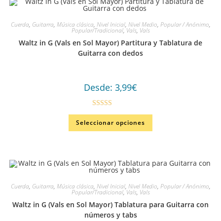
Cuerda
,
Guitarra
,
Música clásica
,
Nivel Inicial
,
Nivel Medio
,
Popular / Anónimo
,
Popular/Tradicional
,
Vals
,
Vals
Waltz in G (Vals en Sol Mayor) Partitura y Tablatura de
Guitarra con dedos
Desde:
3,99
€
Valorado en
Seleccionar opciones
5.00
de 5
Cuerda
,
Guitarra
,
Música clásica
,
Nivel Inicial
,
Nivel Medio
,
Popular / Anónimo
,
Popular/Tradicional
,
Vals
,
Vals
Waltz in G (Vals en Sol Mayor) Tablatura para Guitarra con
números y tabs