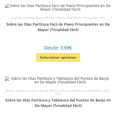
Cuerda
,
Juventino Rosas
,
Música clásica
,
Nivel Inicial
,
Piano
,
Vals
,
Vals
Sobre las Olas Partitura Fácil de Piano Principiantes en Do
Mayor (Tonalidad Fácil)
Desde:
3,99
€
Seleccionar opciones
Banjo
,
Cuerda
,
Juventino Rosas
,
Música clásica
,
Nivel Inicial
,
Nivel Medio
,
Vals
,
Vals
Sobre las Olas Partitura y Tablatura del Punteo de Banjo en
Do Mayor (Tonalidad Fácil)