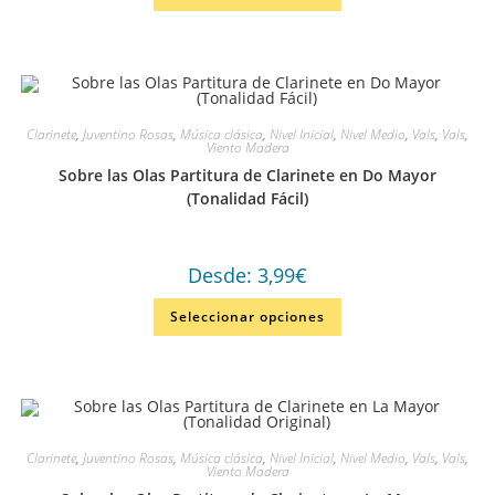
Clarinete
,
Juventino Rosas
,
Música clásica
,
Nivel Inicial
,
Nivel Medio
,
Vals
,
Vals
,
Viento Madera
Sobre las Olas Partitura de Clarinete en Do Mayor
(Tonalidad Fácil)
Desde:
3,99
€
Seleccionar opciones
Clarinete
,
Juventino Rosas
,
Música clásica
,
Nivel Inicial
,
Nivel Medio
,
Vals
,
Vals
,
Viento Madera