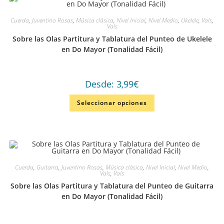
Cuerda
,
Juventino Rosas
,
Música clásica
,
Nivel Inicial
,
Nivel Medio
,
Ukelele
,
Vals
,
Vals
Sobre las Olas Partitura y Tablatura del Punteo de Ukelele
en Do Mayor (Tonalidad Fácil)
Desde:
3,99
€
Seleccionar opciones
Cuerda
,
Guitarra
,
Juventino Rosas
,
Música clásica
,
Nivel Inicial
,
Nivel Medio
,
Vals
,
Vals
Sobre las Olas Partitura y Tablatura del Punteo de Guitarra
en Do Mayor (Tonalidad Fácil)