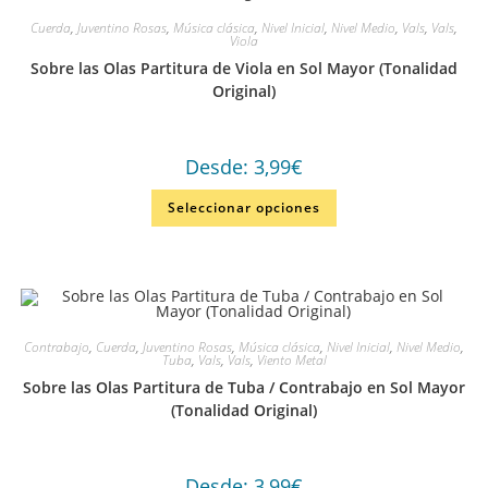
Cuerda
,
Juventino Rosas
,
Música clásica
,
Nivel Inicial
,
Nivel Medio
,
Vals
,
Vals
,
Viola
Sobre las Olas Partitura de Viola en Sol Mayor (Tonalidad
Original)
Desde:
3,99
€
Seleccionar opciones
Contrabajo
,
Cuerda
,
Juventino Rosas
,
Música clásica
,
Nivel Inicial
,
Nivel Medio
,
Tuba
,
Vals
,
Vals
,
Viento Metal
Sobre las Olas Partitura de Tuba / Contrabajo en Sol Mayor
(Tonalidad Original)
Desde:
3,99
€