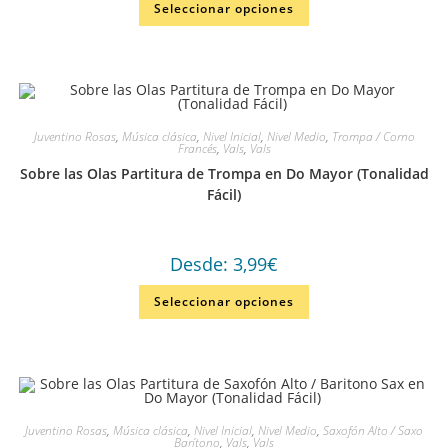
Seleccionar opciones
Juventino Rosas
,
Música clásica
,
Nivel Inicial
,
Nivel Medio
,
Trompa / Corno
Francés
,
Vals
,
Vals
Sobre las Olas Partitura de Trompa en Do Mayor (Tonalidad
Fácil)
Desde:
3,99
€
Seleccionar opciones
Juventino Rosas
,
Música clásica
,
Nivel Inicial
,
Nivel Medio
,
Saxofón Alto / Saxo
Barítono
,
Vals
,
Vals