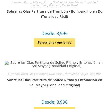
Juventino Rosas
,
Música clásica
,
Nivel Inicial
,
Nivel Medio
,
Trombón /
Bombardino
,
Vals
,
Vals
,
Viento Metal
Sobre las Olas Partitura de Trombón / Bombardino en Do
(Tonalidad Fácil)
Desde:
3,99
€
Seleccionar opciones
Juventino Rosas
,
Música clásica
,
Nivel Inicial
,
Nivel Medio
,
Solfeo
,
Vals
,
Vals
Sobre las Olas Partitura de Solfeo Ritmo y Entonación en
Sol Mayor (Tonalidad Original)
Desde:
3,99
€