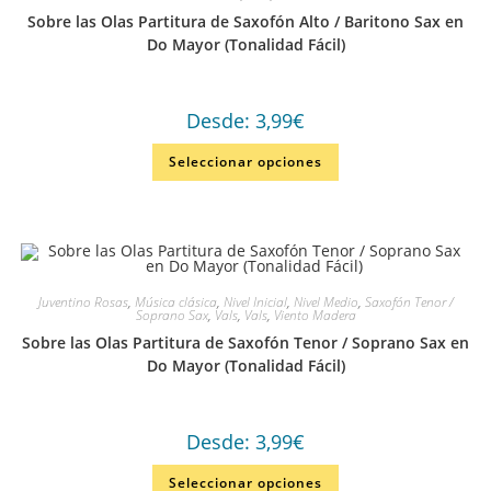
Sobre las Olas Partitura de Saxofón Alto / Baritono Sax en
Do Mayor (Tonalidad Fácil)
Desde:
3,99
€
Seleccionar opciones
Juventino Rosas
,
Música clásica
,
Nivel Inicial
,
Nivel Medio
,
Saxofón Tenor /
Soprano Sax
,
Vals
,
Vals
,
Viento Madera
Sobre las Olas Partitura de Saxofón Tenor / Soprano Sax en
Do Mayor (Tonalidad Fácil)
Desde:
3,99
€
Seleccionar opciones