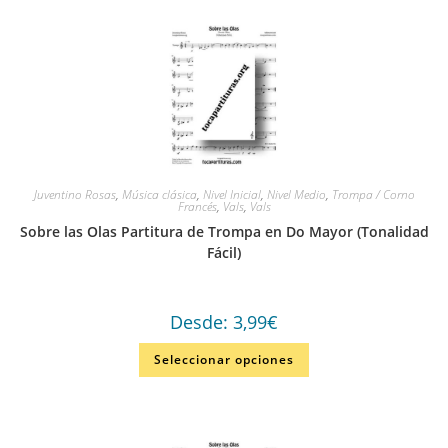
Juventino Rosas
,
Música clásica
,
Nivel Inicial
,
Nivel Medio
,
Trompa / Corno
Francés
,
Vals
,
Vals
Sobre las Olas Partitura de Trompa en Do Mayor (Tonalidad
Fácil)
Desde:
3,99
€
Seleccionar opciones