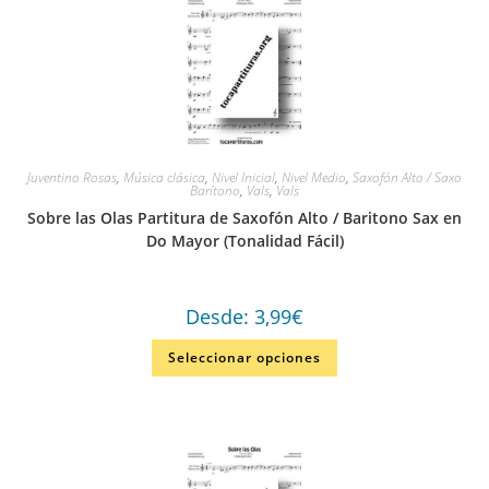
Juventino Rosas
,
Música clásica
,
Nivel Inicial
,
Nivel Medio
,
Saxofón Alto / Saxo
Barítono
,
Vals
,
Vals
Sobre las Olas Partitura de Saxofón Alto / Baritono Sax en
Do Mayor (Tonalidad Fácil)
Desde:
3,99
€
Seleccionar opciones