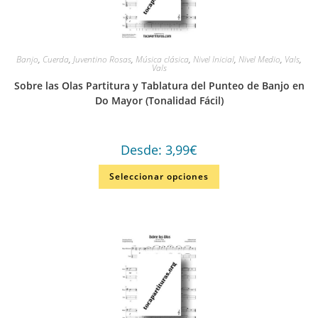
Banjo
,
Cuerda
,
Juventino Rosas
,
Música clásica
,
Nivel Inicial
,
Nivel Medio
,
Vals
,
Vals
Sobre las Olas Partitura y Tablatura del Punteo de Banjo en
Do Mayor (Tonalidad Fácil)
Desde:
3,99
€
Seleccionar opciones