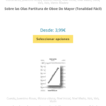
Vals
,
Vals
,
Viento Madera
Sobre las Olas Partitura de Oboe Do Mayor (Tonalidad Fácil)
Desde:
3,99
€
Seleccionar opciones
Cuerda
,
Juventino Rosas
,
Música clásica
,
Nivel Inicial
,
Nivel Medio
,
Vals
,
Vals
,
Violín