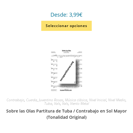
Desde:
3,99
€
Seleccionar opciones
Contrabajo
,
Cuerda
,
Juventino Rosas
,
Música clásica
,
Nivel Inicial
,
Nivel Medio
,
Tuba
,
Vals
,
Vals
,
Viento Metal
Sobre las Olas Partitura de Tuba / Contrabajo en Sol Mayor
(Tonalidad Original)