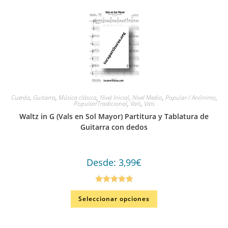
Cuerda
,
Guitarra
,
Música clásica
,
Nivel Inicial
,
Nivel Medio
,
Popular / Anónimo
,
Popular/Tradicional
,
Vals
,
Vals
Waltz in G (Vals en Sol Mayor) Partitura y Tablatura de
Guitarra con dedos
Desde:
3,99
€
Valorado en
Seleccionar opciones
5.00
de 5