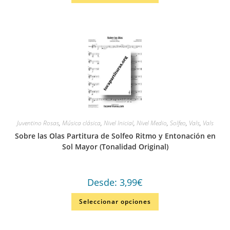
Juventino Rosas
,
Música clásica
,
Nivel Inicial
,
Nivel Medio
,
Solfeo
,
Vals
,
Vals
Sobre las Olas Partitura de Solfeo Ritmo y Entonación en
Sol Mayor (Tonalidad Original)
Desde:
3,99
€
Seleccionar opciones