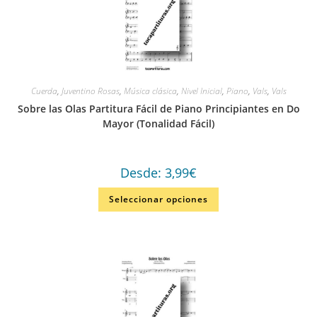
Cuerda
,
Juventino Rosas
,
Música clásica
,
Nivel Inicial
,
Piano
,
Vals
,
Vals
Sobre las Olas Partitura Fácil de Piano Principiantes en Do
Mayor (Tonalidad Fácil)
Desde:
3,99
€
Seleccionar opciones