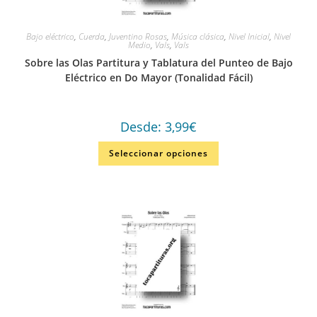
Bajo eléctrico
,
Cuerda
,
Juventino Rosas
,
Música clásica
,
Nivel Inicial
,
Nivel
Medio
,
Vals
,
Vals
Sobre las Olas Partitura y Tablatura del Punteo de Bajo
Eléctrico en Do Mayor (Tonalidad Fácil)
Desde:
3,99
€
Seleccionar opciones