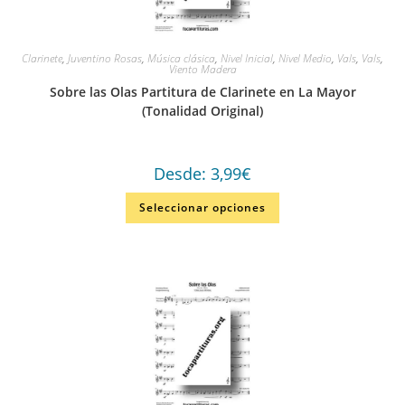
Clarinete
,
Juventino Rosas
,
Música clásica
,
Nivel Inicial
,
Nivel Medio
,
Vals
,
Vals
,
Viento Madera
Sobre las Olas Partitura de Clarinete en La Mayor
(Tonalidad Original)
Desde:
3,99
€
Seleccionar opciones