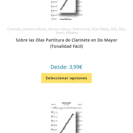
Clarinete
,
Juventino Rosas
,
Música clásica
,
Nivel Inicial
,
Nivel Medio
,
Vals
,
Vals
,
Viento Madera
Sobre las Olas Partitura de Clarinete en Do Mayor
(Tonalidad Fácil)
Desde:
3,99
€
Seleccionar opciones