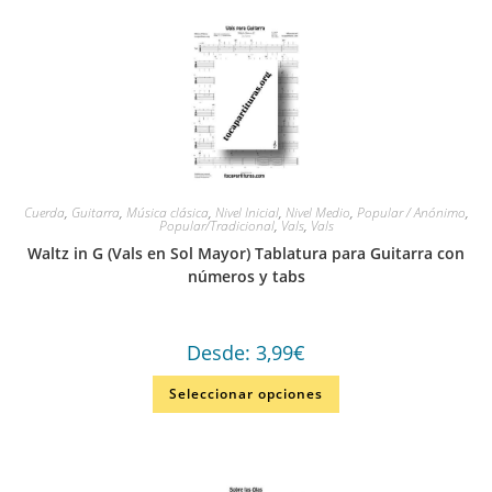
Cuerda
,
Guitarra
,
Música clásica
,
Nivel Inicial
,
Nivel Medio
,
Popular / Anónimo
,
Popular/Tradicional
,
Vals
,
Vals
Waltz in G (Vals en Sol Mayor) Tablatura para Guitarra con
números y tabs
Desde:
3,99
€
Seleccionar opciones