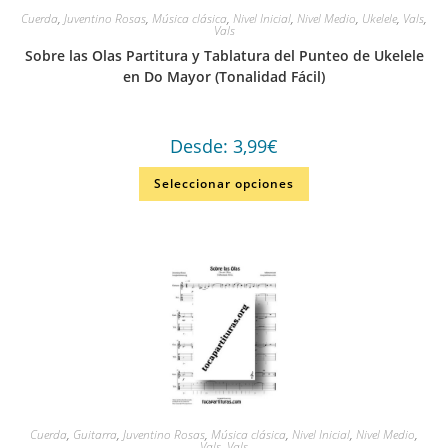
Cuerda
,
Juventino Rosas
,
Música clásica
,
Nivel Inicial
,
Nivel Medio
,
Ukelele
,
Vals
,
Vals
Sobre las Olas Partitura y Tablatura del Punteo de Ukelele
en Do Mayor (Tonalidad Fácil)
Desde:
3,99
€
Seleccionar opciones
Cuerda
,
Guitarra
,
Juventino Rosas
,
Música clásica
,
Nivel Inicial
,
Nivel Medio
,
Vals
,
Vals