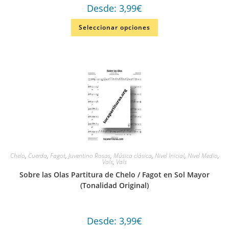
Desde:
3,99
€
Seleccionar opciones
Chelo
,
Cuerda
,
Fagot
,
Juventino Rosas
,
Música clásica
,
Nivel Inicial
,
Nivel Medio
,
Vals
,
Vals
Sobre las Olas Partitura de Chelo / Fagot en Sol Mayor
(Tonalidad Original)
Desde:
3,99
€