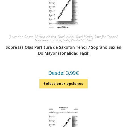
Juventino Rosas
,
Música clásica
,
Nivel Inicial
,
Nivel Medio
,
Saxofón Tenor /
Soprano Sax
,
Vals
,
Vals
,
Viento Madera
Sobre las Olas Partitura de Saxofón Tenor / Soprano Sax en
Do Mayor (Tonalidad Fácil)
Desde:
3,99
€
Seleccionar opciones