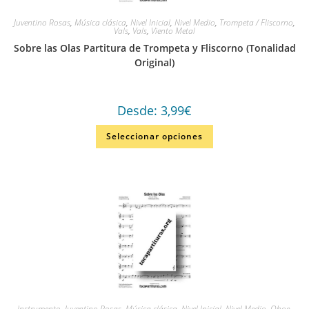
Juventino Rosas
,
Música clásica
,
Nivel Inicial
,
Nivel Medio
,
Trompeta / Fliscorno
,
Vals
,
Vals
,
Viento Metal
Sobre las Olas Partitura de Trompeta y Fliscorno (Tonalidad
Original)
Desde:
3,99
€
Seleccionar opciones
Instrumento
,
Juventino Rosas
,
Música clásica
,
Nivel Inicial
,
Nivel Medio
,
Oboe
,