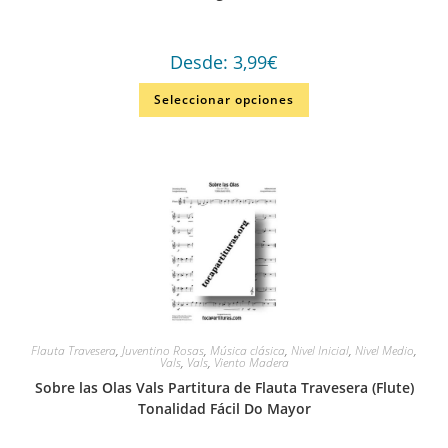
Desde:
3,99
€
Seleccionar opciones
Flauta Travesera
,
Juventino Rosas
,
Música clásica
,
Nivel Inicial
,
Nivel Medio
,
Vals
,
Vals
,
Viento Madera
Sobre las Olas Vals Partitura de Flauta Travesera (Flute)
Tonalidad Fácil Do Mayor